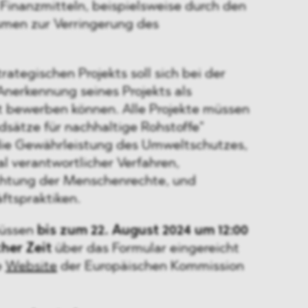
Finanzmitteln, beispielsweise durch den
men zur Verringerung des
rategischen Projekts soll sich bei der
nerkennung seines Projekts als
kt bewerben können. Alle Projekte müssen
dsätze für nachhaltige Rohstoffe"
. die Gewährleistung des Umweltschutzes,
l verantwortlicher Verfahren,
Achtung der Menschenrechte, und
ftspraktiken.
üssen
bis zum 22. August 2024 um 12:00
cher Zeit
über das Formular eingereicht
e
Website
der Europäischen Kommission