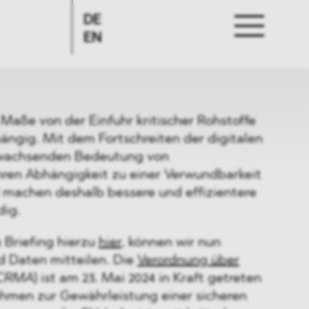
DE
EN
Maße von der Einfuhr kritischer Rohstoffe
ängig. Mit dem Fortschreiten der digitalen
 wachsenden Bedeutung von
ren Abhängigkeit zu einer Verwundbarkeit
d machen deshalb bessere und effizientere
dig.
 Briefing hierzu
hier
, können wir nun
d Daten mitteilen. Die
Verordnung über
CRMA
) ist am 23. Mai 2024 in Kraft getreten
ahmen zur Gewährleistung einer sicheren