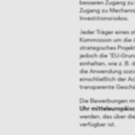
besseren Zugang zu 
Zugang zu Mechanis
Investitionsrisikos.
Jeder Träger eines st
Kommission um die A
strategisches Proje
jedoch die "EU-Grun
einhalten, wie z. B
die Anwendung sozia
einschließlich der 
transparente Geschä
Die Bewerbungen m
Uhr mitteleuropäis
werden, das über di
verfügbar ist.