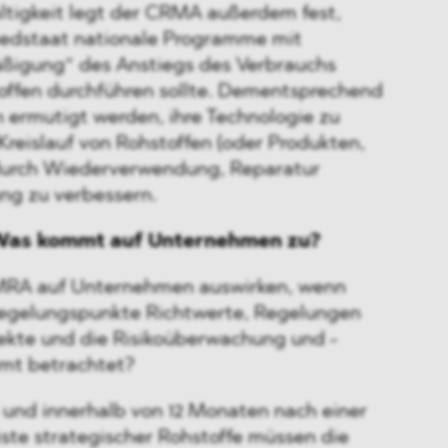
ltigkeit legt der CRMA außerdem fest,
iedstaat nationale Programme mit
igung“ des Anstiegs des Verbrauchs
toffen durchführen sollte. Dementsprechend
 ermutigt werden, ihre Technologie zu
reislauf von Rohstoffen (oder Produkten,
 durch Wiederverwendung, Reparatur
g zu verbessern.
 Was kommt auf Unternehmen zu?
CMRA auf Unternehmen auswirken, wenn
Regelungspunkte Richtwerte, Regelungen
jekte und die Risikoüberwachung und -
mt betrachtet?
 und innerhalb von 12 Monaten nach einer
iste strategischer Rohstoffe müssen die