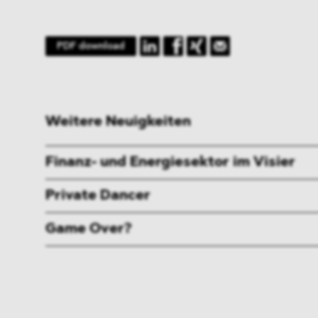
PDF download
Weitere Neuigkeiten
Finanz- und Energiesektor im Visier
Private Dancer
Game Over?