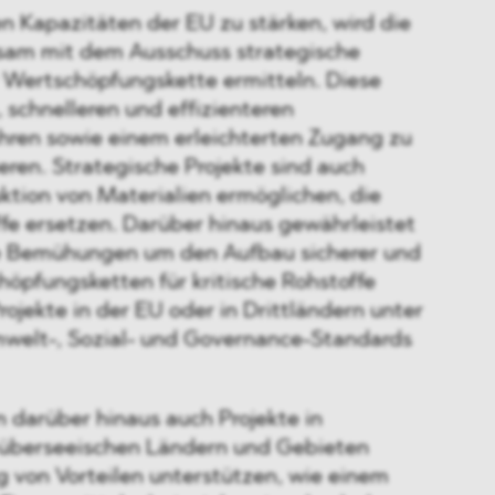
n Kapazitäten der EU zu stärken, wird die
am mit dem Ausschuss strategische
r Wertschöpfungskette ermitteln. Diese
, schnelleren und effizienteren
ren sowie einem erleichterten Zugang zu
ieren. Strategische Projekte sind auch
uktion von Materialien ermöglichen, die
fe ersetzen. Darüber hinaus gewährleistet
ie Bemühungen um den Aufbau sicherer und
öpfungsketten für kritische Rohstoffe
rojekte in der EU oder in Drittländern unter
welt-, Sozial- und Governance-Standards
 darüber hinaus auch Projekte in
n überseeischen Ländern und Gebieten
 von Vorteilen unterstützen, wie einem