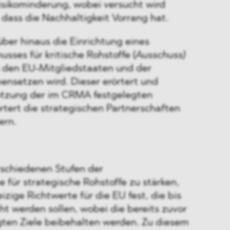
sikominderung, wobei versucht wird
, dass die Nachhaltigkeit Vorrang hat.
ber hinaus die Einrichtung eines
sses für kritische Rohstoffe (
Ausschuss)
us den EU-Mitgliedstaaten und der
setzen wird. Dieser erörtert und
etzung der im CRMA festgelegten
ert die strategischen Partnerschaften
ern.
rschiedenen Stufen der
für strategische Rohstoffe zu stärken,
zige Richtwerte für die EU fest, die bis
ht werden sollen, wobei die bereits zuvor
gten Ziele beibehalten werden. Zu diesem