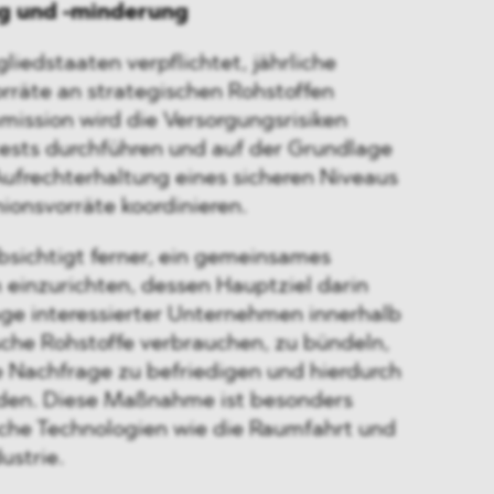
g und -minderung
liedstaaten verpflichtet, jährliche
orräte an strategischen Rohstoffen
mission wird die Versorgungsrisiken
ests durchführen und auf der Grundlage
Aufrechterhaltung eines sicheren Niveaus
ionsvorräte koordinieren.
sichtigt ferner, ein gemeinsames
einzurichten, dessen Hauptziel darin
age interessierter Unternehmen innerhalb
sche Rohstoffe verbrauchen, zu bündeln,
Nachfrage zu befriedigen und hierdurch
den. Diese Maßnahme ist besonders
ische Technologien wie die Raumfahrt und
ustrie.