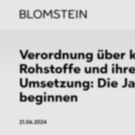
Kanzl
Berat
Perso
Indus
Verordnung über k
Rohstoffe und ihr
Umsetzung: Die J
beginnen
21.06.2024