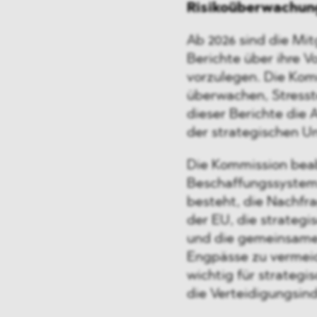
Risikoüberwachun
Ab 2026 sind die Mitg
Berichte über ihre V
vorzulegen. Die Kom
überwachen, Stresst
dieser Berichte die 
der strategischen Un
Die Kommission beab
Beschaffungssystem 
besteht, die Nachfr
der EU, die strategi
und die gemeinsame 
Engpässe zu vermei
wichtig für strateg
die Verteidigungsind