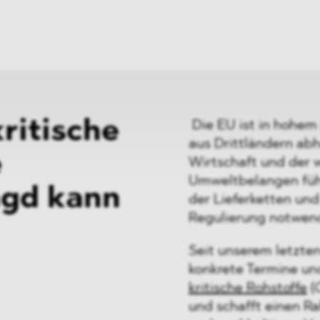
ei
Neues
ung
Dawn Raids
nen
Standorte
trien
Karriere
Brasilien-Praxis
ritische
Die EU ist in hohem 
aus Drittländern abh
e
Wirtschaft und der
Umweltbelangen füh
agd kann
der Lieferketten un
Regulierung notwen
Seit unserem letzten
konkrete Termine un
kritische Rohstoffe
(
und schafft einen R