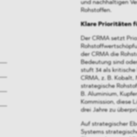
und nachhaltigen Ver
Rohstoffen.
Klare Prioritäten
Der CRMA setzt Prio
Rohstoffwertschöpfu
der CRMA die Rohsto
Bedeutung sind oder
stuft 34 als kritisch
CRMA, z. B. Kobalt,
strategische Rohstof
B. Aluminium, Kupfer
Kommission, diese Li
drei Jahre zu überpr
Auf strategischer E
Systems strategische