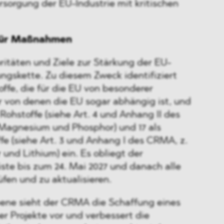
sorgung der EU-Industrie mit kritischen
 für Maßnahmen
ritäten und Ziele zur Stärkung der EU-
ngskette. Zu diesem Zweck identifiziert
ffe, die für die EU von besonderer
 von denen die EU sogar abhängig ist, und
e Rohstoffe (siehe Art. 4 und Anhang II des
 Magnesium und Phosphor) und 17 als
fe (siehe Art. 3 und Anhang I des CRMA, z.
 und Lithium) ein. Es obliegt der
ste bis zum 24. Mai 2027 und danach alle
üfen und zu aktualisieren.
bene sieht der CRMA die Schaffung eines
r Projekte vor und verbessert die