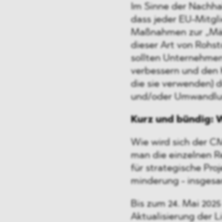
Im Sinne der Nachha
dass jeder EU-Mitgl
Maßnahmen zur „Mäß
dieser Art von Rohs
sollten Unternehmen
verbessern und den K
die sie verwenden)
und/oder Umwandlun
Kurz und bündig:
Wie wird sich der 
man die einzelnen 
für strategische Pro
minderung - insgesa
Bis zum 24. Mai 2025
Aktualisierung der L