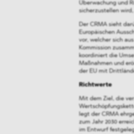
Überwachung und Ri
sicherzustellen wird
Der CRMA sieht darü
Europäischen Ausschu
vor, welcher sich a
Kommission zusammen
koordiniert die Ums
Maßnahmen und erört
der EU mit Drittländ
Richtwerte
Mit dem Ziel, die ve
Wertschöpfungskette 
legt der CRMA ehrgei
zum Jahr 2030 erreic
im Entwurf festgele