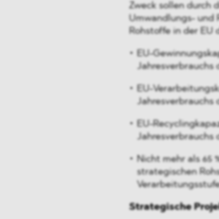
Zweck sollen durch 
Umwandlungs- und Re
Rohstoffe in der EU 
EU-Gewinnungskapa
Jahresverbrauchs d
EU-Verarbeitungsk
Jahresverbrauchs d
EU-Recyclingkapaz
Jahresverbrauchs d
Nicht mehr als 65 
strategischen Rohst
Verarbeitungsstufe
Strategische Proj