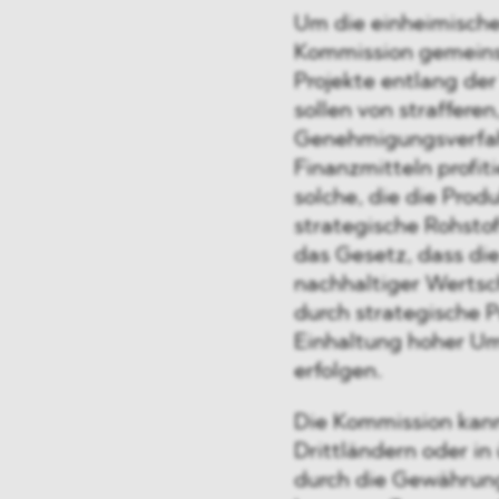
Um die einheimische
Kommission gemeins
Projekte entlang de
sollen von strafferen
Genehmigungsverfah
Finanzmitteln profit
solche, die die Prod
strategische Rohstof
das Gesetz, dass d
nachhaltiger Wertsch
durch strategische P
Einhaltung hoher Um
erfolgen.
Die Kommission kann
Drittländern oder i
durch die Gewährung