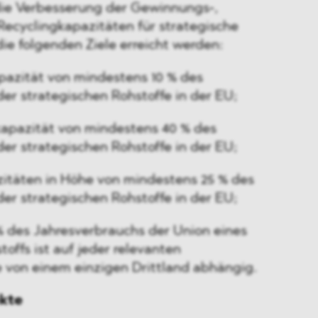
die Verbesserung der Gewinnungs‑,
cyclingkapazitäten für strategische
die folgenden Ziele erreicht werden:
zität von mindestens 10 % des
er strategischen Rohstoffe in der EU;
apazität von mindestens 40 % des
er strategischen Rohstoffe in der EU;
itäten in Höhe von mindestens 25 % des
er strategischen Rohstoffe in der EU;
% des Jahresverbrauchs der Union eines
offs ist auf jeder relevanten
 von einem einzigen Drittland abhängig.
ekte