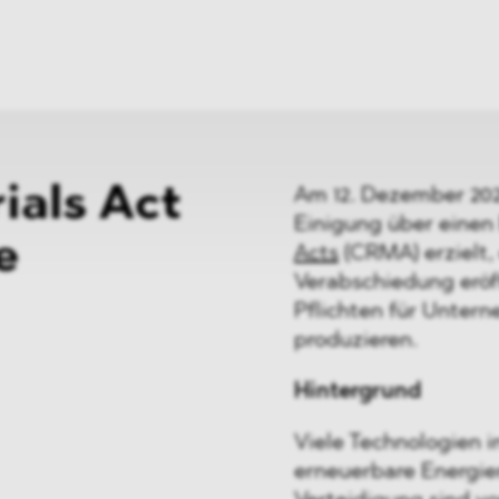
ei
Neues
ung
Dawn Raids
nen
Standorte
trien
Karriere
Brasilien-Praxis
ials Act
Am 12. Dezember 202
Einigung über einen
e
Acts
(CRMA) erzielt,
Verabschiedung eröf
Pflichten für Untern
produzieren.
Hintergrund
Viele Technologien i
erneuerbare Energie