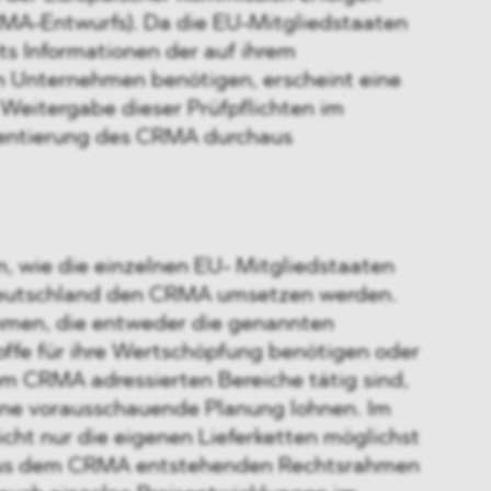
CRMA-Entwurfs). Da die EU-Mitgliedstaaten
its Informationen der auf ihrem
n Unternehmen benötigen, erscheint eine
 Weitergabe dieser Prüfpflichten im
entierung des CRMA durchaus
n, wie die einzelnen EU- Mitgliedstaaten
eutschland den CRMA umsetzen werden.
hmen, die entweder die genannten
offe für ihre Wertschöpfung benötigen oder
om CRMA adressierten Bereiche tätig sind,
eine vorausschauende Planung lohnen. Im
nicht nur die eigenen Lieferketten möglichst
 aus dem CRMA entstehenden Rechtsrahmen