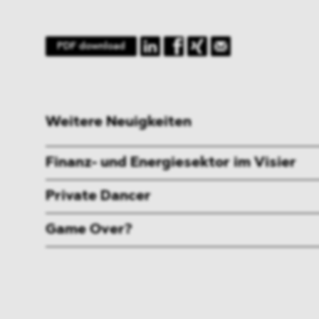
PDF download
Weitere Neuigkeiten
Finanz- und Energiesektor im Visier
Private Dancer
Game Over?