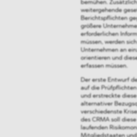
bemühen. Zusätzlich
weitergehende geset
Berichtspflichten g
größere Unternehmen 
erforderlichen Infor
müssen, werden sich 
Unternehmen an ein
orientieren und dies
erfassen müssen.
Der erste Entwurf d
auf die Prüfpflicht
und erstreckte diese
alternativer Bezugsq
verschiedenste Kris
des CRMA soll diese
laufenden Risikomon
Mitgliedstaaten und