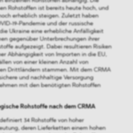
on einzelnen Rohstoffen abhängig. Die
n Rohstoffen ist bereits heute hoch, und
noch erheblich steigen. Zuletzt haben
VID-19-Pandemie und der russische
die Ukraine eine erhebliche Anfälligkeit
men gegenüber Unterbrechungen ihrer
toffe aufgezeigt. Dabei resultieren Risiken
ner Abhängigkeit von Importen in die EU,
ällen von einer kleinen Anzahl von
igen Drittländern stammen. Mit dem CRMA
sichere und nachhaltige Versorgung
nehmen mit den benötigten Rohstoffen
tegische Rohstoffe nach dem CRMA
efiniert 34 Rohstoffe von hoher
deutung, deren Lieferketten einem hohen