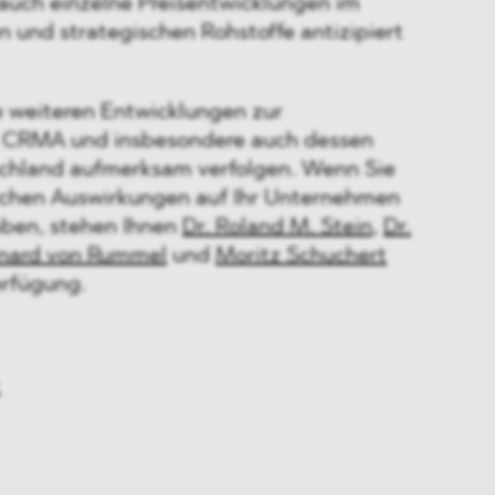
auch einzelne Preisentwicklungen im
en und strategischen Rohstoffe antizipiert
 weiteren Entwicklungen zur
 CRMA und insbesondere auch dessen
chland aufmerksam verfolgen. Wenn Sie
ichen Auswirkungen auf Ihr Unternehmen
aben, stehen Ihnen
Dr. Roland M. Stein
,
Dr.
onard von Rummel
und
Moritz Schuchert
erfügung.