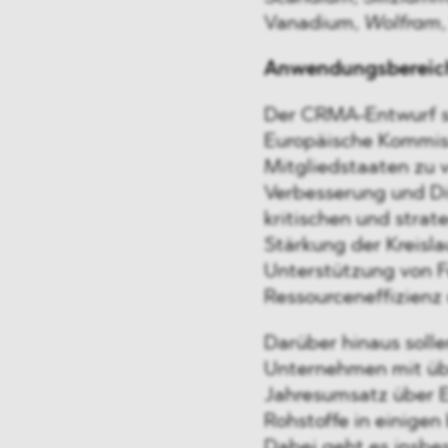
Vanadium,
Wolfram
Anwendungsbereic
Der CRMA-Entwurf sc
Europäische Kommiss
Mitgliedstaaten zu
Verbesserung und Di
kritischen und strat
Stärkung der Kreisla
Unterstützung von F
Ressourceneffizienz
Darüber hinaus solle
Unternehmen mit üb
Jahresumsatz über EU
Rohstoffe in einigen