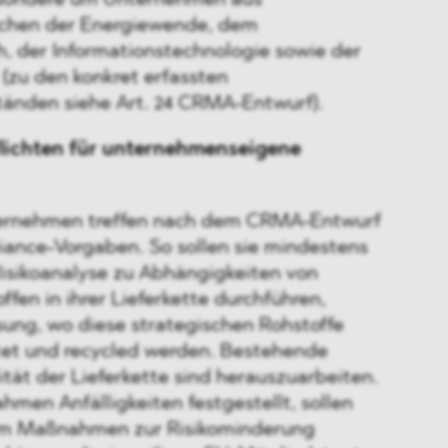
esondere um Unternehmen aus
ichen der Energiewende, dem
h, der Informationstechnologie sowie der
(zu den konkret erfassten
änden siehe Art. 24 CRMA-Entwurf).
lichten für unternehmenseigene
ternehmen treffen nach dem CRMA-Entwurf
ance-Vorgaben. So sollen sie mindestens
 Risikoanalyse zu Abhängigkeiten von
ffen in ihrer Lieferkette durchführen,
ssung, wo diese strategischen Rohstoffe
et und recycled werden. Bestehende
lität der Lieferkette sind herauszuarbeiten.
men Anfälligkeiten festgestellt, sollen
m Maßnahmen zur Risikominderung