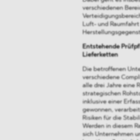
Dabei geht es insb
verschiedenen Bere
Verteidigungsbereic
Luft- und Raumfahrt 
Herstellungsgegenst
Entstehende Prüfpf
Lieferketten
Die betroffenen Un
verschiedene Compli
alle drei Jahre eine
strategischen Rohsto
inklusive einer Erfa
gewonnen, verarbeit
Risiken für die Stabi
Werden in diesem Rah
sich Unternehmen u