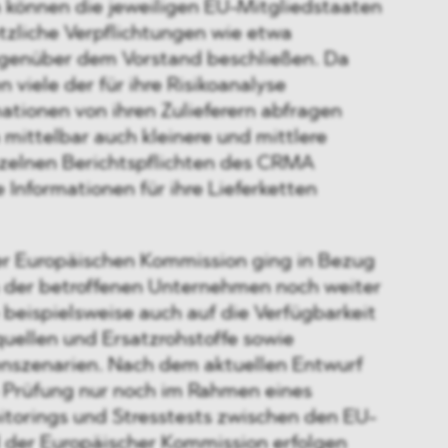
 können die jeweiligen EU-Mitgliedstaaten
zliche Verpflichtungen wie etwa
egenüber dem Vorstand beschließen. Da
viele der für ihre Risikoanalyse
mationen von ihren Zulieferern abfragen
mittelbar auch kleinere und mittlere
zelnen Berichtspflichten des CRMA
e Informationen für ihre Lieferketten
er Europäischen Kommission ging in Bezug
en der betroffenen Unternehmen noch weiter
 beispielsweise auch auf die Verfügbarkeit
uellen und Ersatzrohstoffe sowie
enszenarien. Nach dem aktuellen Entwurf
 Prüfung nur noch im Rahmen eines
itorings und Stresstests zwischen den EU-
 der Europäischer Kommission erfolgen