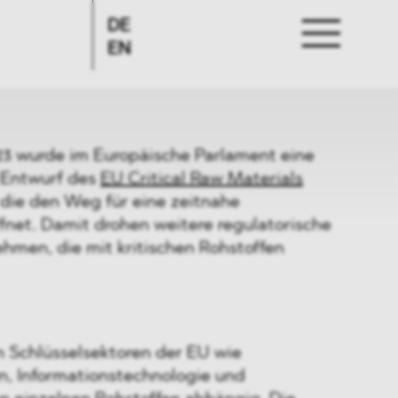
DE
EN
3 wurde im Europäische Parlament eine
 Entwurf des
EU Critical Raw Materials
 die den Weg für eine zeitnahe
fnet. Damit drohen weitere regulatorische
ehmen, die mit kritischen Rohstoffen
n Schlüsselsektoren der EU wie
n, Informationstechnologie und