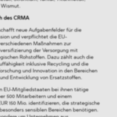
, Wismut.
h des CRMA
hafft neue Aufgabenfelder für die
ion und verpflichtet die EU-
 verschiedenen Maßnahmen zur
versifizierung der Versorgung mit
egischen Rohstoffen. Dazu zählt auch die
uffähigkeit inklusive Recycling und die
orschung und Innovation in den Bereichen
 und Entwicklung von Ersatzstoffen.
n EU-Mitgliedstaaten bei ihnen tätige
er 500 Mitarbeitern und einem
R 150 Mio. identifizieren, die strategische
 besonders sensiblen Bereichen benötigen.