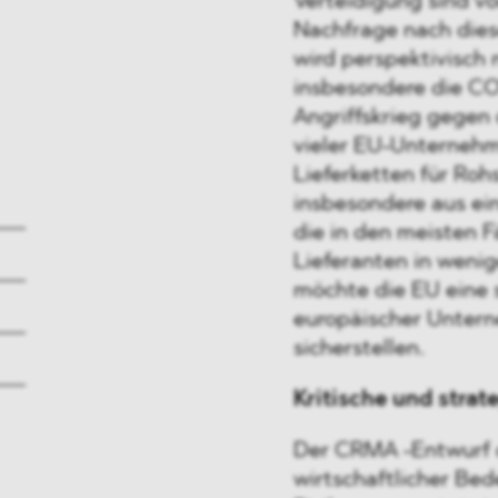
Verteidigung sind v
Nachfrage nach diese
wird perspektivisch 
insbesondere die CO
Angriffskrieg gegen 
vieler EU-Unterneh
Lieferketten für Rohs
insbesondere aus ei
die in den meisten F
Lieferanten in wen
möchte die EU eine 
europäischer Unter
sicherstellen.
Kritische und stra
Der CRMA -Entwurf d
wirtschaftlicher Be