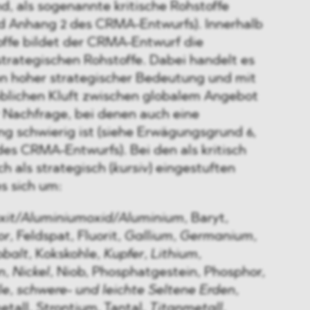
nd, als sogenannte kritische Rohstoffe
und Anhang 2 des CRMA-Entwurfs). Innerhalb
offe bildet der CRMA-Entwurf die
trategischen Rohstoffe. Dabei handelt es
on hoher strategischer Bedeutung und mit
heblichen Kluft zwischen globalem Angebot
r Nachfrage, bei denen auch eine
ng schwierig ist (siehe Erwägungsgrund 6,
des CRMA-Entwurfs). Bei den als kritisch
h als strategisch (
kursiv
) eingestuften
s sich um:
xit/Aluminiumoxid/Aluminium
, Baryt,
or
, Feldspat, Fluorit,
Gallium
,
Germanium
,
obalt
, Kokskohle,
Kupfer
,
Lithium
,
n
,
Nickel
, Niob, Phosphatgestein, Phosphor,
le
,
schwere- und leichte Seltene Erden
,
tall, Strontium, Tantal,
Titanmetall
,