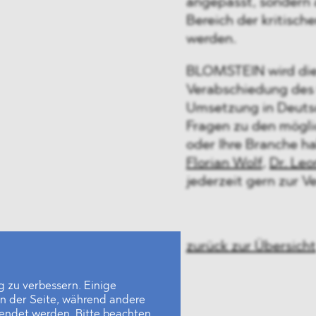
angepasst, sondern 
Bereich der kritisch
werden.
BLOMSTEIN wird die
Verabschiedung des
Umsetzung in Deuts
Fragen zu den mögl
oder Ihre Branche h
Florian Wolf
,
Dr. Le
jederzeit gern zur V
zurück zur Übersicht
 zu verbessern. Einige
en der Seite, während andere
wendet werden. Bitte beachten