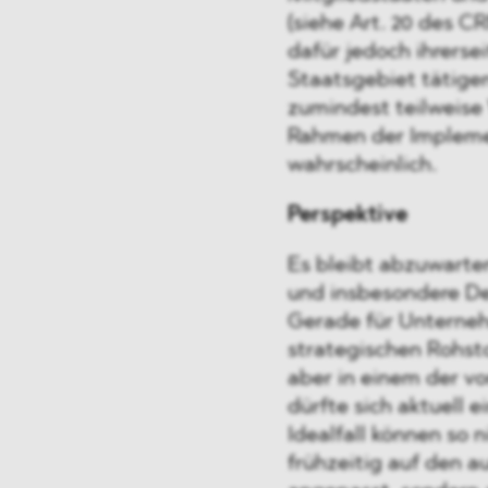
(siehe Art. 20 des 
dafür jedoch ihrerse
Staatsgebiet tätige
zumindest teilweise
Rahmen der Implem
wahrscheinlich.
Perspektive
Es bleibt abzuwarte
und insbesondere D
Gerade für Unterne
strategischen Rohst
aber in einem der v
dürfte sich aktuell 
Idealfall können so 
frühzeitig auf den