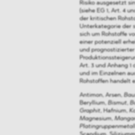
Risiko ausgesetzt si
(siehe EG 1, Art. 4 
der kritischen Rohst
Unterkategorie der s
sich um Rohstoffe v
einer potenziell er
und prognostizierte
Produktionssteigeru
Art. 3 und Anhang 1 
und im Einzelnen auc
Rohstoffen handelt e
Antimon, Arsen,
Bau
Beryllium,
Bismut
,
B
Graphit
, Hafnium,
K
Magnesium
,
Manga
Platingruppenmetal
Scandium, Siliziumme