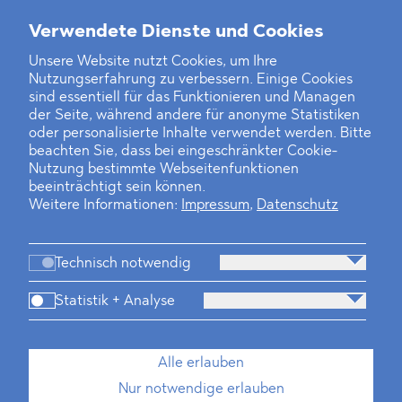
Weitere Neuigkeiten
Verwendete Dienste und Cookies
Unsere Website nutzt Cookies, um Ihre
Nutzungserfahrung zu verbessern. Einige Cookies
Finanz- und Energiesektor im Visier
sind essentiell für das Funktionieren und Managen
der Seite, während andere für anonyme Statistiken
Private Dancer
oder personalisierte Inhalte verwendet werden. Bitte
beachten Sie, dass bei eingeschränkter Cookie-
Game Over?
Nutzung bestimmte Webseitenfunktionen
beeinträchtigt sein können.
Weitere Informationen:
Impressum
,
Datenschutz
Technisch notwendig
Statistik + Analyse
Kanzlei
Beratung
Personen
Industrien
Alle erlauben
Neues
Dawn Raids
Standorte
Karriere
Nur notwendige erlauben
Brasilien-Praxis