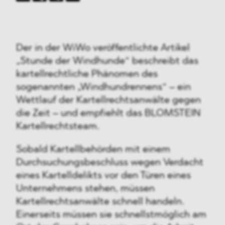
Der in der WiWo veröffentlichte Artikel
„Stunde der Windhunde“ beschreibt das
kartellrechtliche Phänomen des
sogenannten „Windhundrennens“ – ein
Wettlauf der Kartellrechtsanwälte gegen
die Zeit – und empfiehlt das BLOMSTEIN
Kartellrechtsteam.
Sobald Kartellbehörden mit einem
Durchsuchungsbeschluss wegen Verdacht
eines Kartelldelikts vor den Türen eines
Unternehmens stehen, müssen
Kartellrechtsanwälte schnell handeln.
Einerseits müssen sie schnellstmöglich am