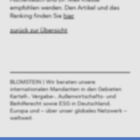
Huttenlauch und Dr. Max Klasse
empfohlen werden. Den Artikel und das
Ranking finden Sie
hier
zurück zur Übersicht
BLOMSTEIN | Wir beraten unsere
internationalen Mandanten in den Gebieten
Kartell-, Vergabe-, Außenwirtschafts- und
Beihilferecht sowie ESG in Deutschland,
Europa und – über unser globales Netzwerk –
weltweit.