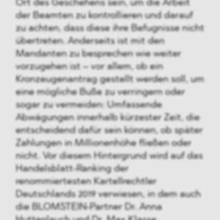
Ort des Geschehens sein, um die Arbeit
der Beamten zu kontrollieren und darauf
zu achten, dass diese ihre Befugnisse nicht
übertreten. Anderseits ist mit den
Mandanten zu besprechen wie weiter
vorzugehen ist – vor allem, ob ein
Kronzeugenantrag gestellt werden soll, um
eine mögliche Buße zu verringern oder
sogar zu vermeiden: Umfassende
Abwägungen innerhalb kürzester Zeit, die
entscheidend dafür sein können, ob später
Zahlungen in Millionenhöhe fließen oder
nicht. Vor diesem Hintergrund wird auf das
Handelsblatt-Ranking der
renommiertesten Kartellrechtler
Deutschlands 2019 verwiesen, in dem auch
die BLOMSTEIN-Partner Dr. Anna