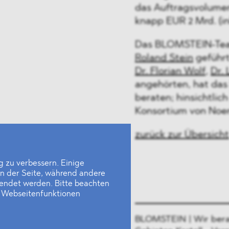
das Auftragsvolumen
knapp EUR 2 Mrd. (in
Das BLOMSTEIN-Tea
Roland Stein
geführ
Dr. Florian Wolf
,
Dr.
angehörten, hat das
beraten; hinsichtlic
Konsortium von Noer
zurück zur Übersicht
 zu verbessern. Einige
en der Seite, während andere
wendet werden. Bitte beachten
e Webseitenfunktionen
BLOMSTEIN | Wir bera