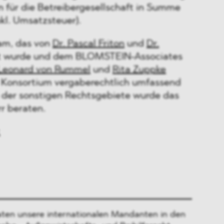
 für die Betreibergesellschaft in Summe
kl. Umsatzsteuer).
m, das von
Dr. Pascal Friton
und
Dr.
t wurde und dem BLOMSTEIN-Associates
 Leonard von Rummel
und
Rita Zuppke
 Konsortium vergaberechtlich umfassend
h der sonstigen Rechtsgebiete wurde das
r beraten.
ten unsere internationalen Mandanten in den