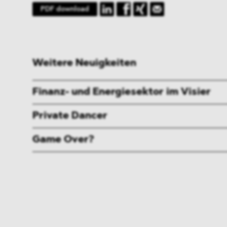
PDF download
Weitere Neuigkeiten
Finanz- und Energiesektor im Visier
Private Dancer
Game Over?