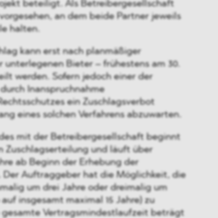
jekt beteiligt. Als Betreibergesellschaft
e vorgesehen, an dem beide Partner jeweils
le halten.
hlag kann erst nach planmäßiger
r unterlegenen Bieter – frühestens am 30.
ilt werden. Sofern jedoch einer der
r durch Inanspruchnahme
Rechtsschutzes ein Zuschlagsverbot
gang eines solchen Verfahrens abzuwarten.
des mit der Betreibergesellschaft beginnt
n Zuschlagserteilung und läuft über
hre ab Beginn der Erhebung der
 Der Auftraggeber hat die Möglichkeit, die
alig um drei Jahre oder dreimalig um
so auf insgesamt maximal 15 Jahre) zu
e gesamte Vertragsmindestlaufzeit beträgt