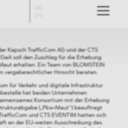
DE
EN
der Kapsch TrafficCom AG und der CTS
aA soll den Zuschlag für die Erhebung
Maut erhalten. Ein Team von BLOMSTEIN
n vergaberechtlicher Hinsicht beraten.
m für Verkehr und digitale Infrastruktur
abestelle hat beiden Unternehmen
r gemeinsames Konsortium mit der Erhebung
strukturabgabe („Pkw-Maut“) beauftragt
 TrafficCom und CTS EVENTIM hatten sich
aft an der EU-weiten Ausschreibung des