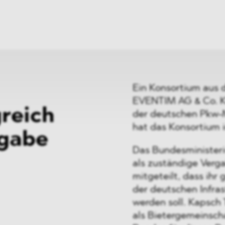
ei
Neues
ung
Dawn Raids
nen
Standorte
trien
Karriere
Brasilien-Praxis
Ein Konsortium aus 
EVENTIM AG & Co. KG
reich
der deutschen Pkw-
hat das Konsortium i
gabe
Das Bundesministeriu
als zuständige Verg
mitgeteilt, dass ih
der deutschen Infra
werden soll. Kapsch
als Bietergemeinsch