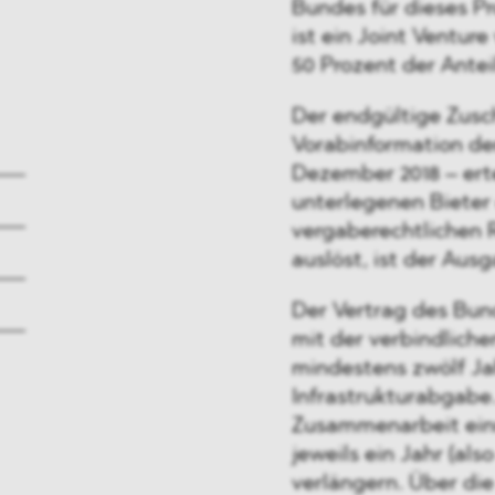
Bundes für dieses Pro
ist ein Joint Ventur
50 Prozent der Antei
Der endgültige Zusc
Vorabinformation de
Dezember 2018 – erte
unterlegenen Biete
vergaberechtlichen 
auslöst, ist der Aus
Der Vertrag des Bun
mit der verbindliche
mindestens zwölf Ja
Infrastrukturabgabe.
Zusammenarbeit einm
jeweils ein Jahr (al
verlängern. Über di