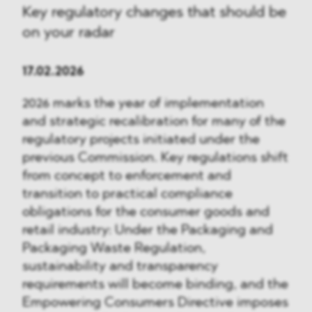
Key regulatory changes that should be
on your radar
17.02.2026
2026 marks the year of implementation
and strategic recalibration for many of the
regulatory projects initiated under the
previous Commission. Key regulations shift
from concept to enforcement and
transition to practical compliance
obligations for the consumer goods and
retail industry: Under the Packaging and
Packaging Waste Regulation,
sustainability and transparency
requirements will become binding, and the
Empowering Consumers Directive imposes