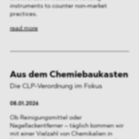
instruments to counter non-market
practices.
read more
Aus dem Chemiebaukasten
Die CLP-Verordnung im Fokus
08.01.2026
Ob Reinigungsmittel oder
Nagellackentferner – täglich kommen wir
mit einer Vielzahl von Chemikalien in