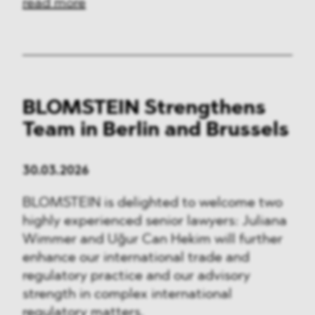
read more
BLOMSTEIN Strengthens
Team in Berlin and Brussels
30.03.2026
BLOMSTEIN is delighted to welcome two
highly experienced senior lawyers: Juliana
Wimmer and Uğur Can Hekim will further
enhance our international trade and
regulatory practice and our advisory
strength in complex international
regulatory matters.