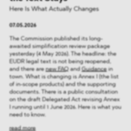
Here Is What Actually Changes
07.05.2026
The Commission published its long-
awaited simplification review package
yesterday (4 May 2026). The headline: the
EUDR legal text is not being reopened,
and there are
new FAQ
and
Guidance
in
town. What is changing is Annex I (the list
of in-scope products) and the supporting
documents. There is a public consultation
on the draft Delegated Act revising Annex
I running until 1 June 2026. Here is what you
need to know.
read more