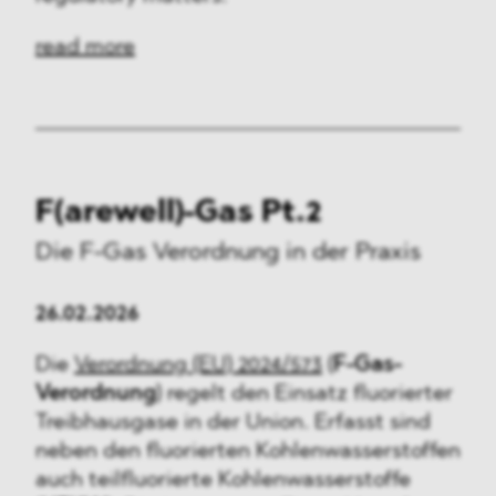
read more
F(arewell)-Gas Pt.2
Die F-Gas Verordnung in der Praxis
26.02.2026
Die
Verordnung (EU) 2024/573
(
F-Gas-
Verordnung
) regelt den Einsatz fluorierter
Treibhausgase in der Union. Erfasst sind
neben den fluorierten Kohlenwasserstoffen
auch teilfluorierte Kohlenwasserstoffe