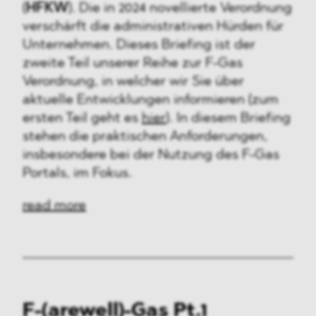
(
HFKW
). Die in 2024 novellierte Verordnung
verschärft die administrativen Hürden für
Unternehmen. Dieses Briefing ist der
zweite Teil unserer Reihe zur F-Gas
Verordnung, in welcher wir Sie über
aktuelle Entwicklungen informieren (zum
ersten Teil geht es
hier
). In diesem Briefing
stehen die praktischen Anforderungen,
insbesondere bei der Nutzung des F-Gas
Portals, im Fokus.
read more
F-(arewell)-Gas Pt.1