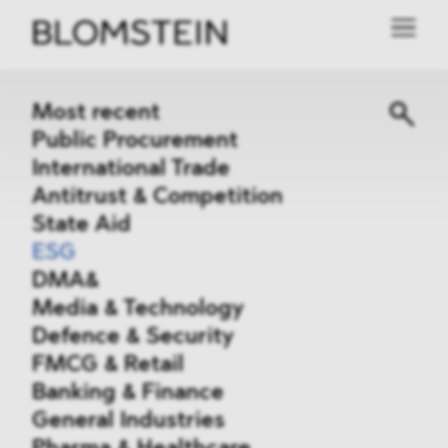
Most recent
Public Procurement
International Trade
Antitrust & Competition
State Aid
ESG
DMA&
Media & Technology
Defence & Security
FMCG & Retail
Banking & Finance
General Industries