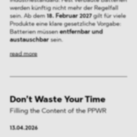
Industriestandard: Fest verbaute Batterien
werden künftig nicht mehr der Regelfall
sein. Ab dem
18. Februar 2027
gilt für viele
Produkte eine klare gesetzliche Vorgabe:
Batterien müssen
entfernbar und
austauschbar
sein.
read more
Don’t Waste Your Time
Filling the Content of the PPWR
13.04.2026