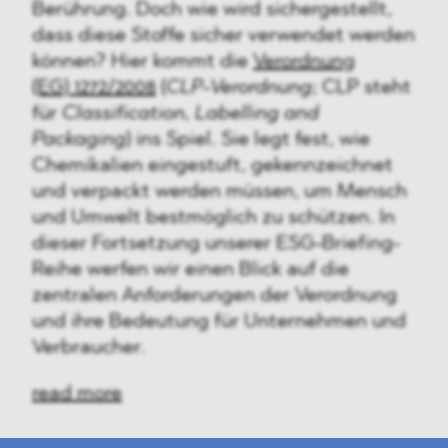
Berührung. Doch wie wird sichergestellt,
dass diese Stoffe sicher verwendet werden
können? Hier kommt die
Verordnung
(EG) 1272/2008
(
CLP-Verordnung
; CLP steht
für
Classification, Labelling and
Packaging
)
ins Spiel. Sie legt fest, wie
Chemikalien eingestuft, gekennzeichnet
und verpackt werden müssen, um Mensch
und Umwelt bestmöglich zu schützen. In
dieser Fortsetzung unserer ESG-Briefing-
Reihe werfen wir einen Blick auf die
zentralen Anforderungen der Verordnung
und ihre Bedeutung für Unternehmen und
Verbraucher.
read more