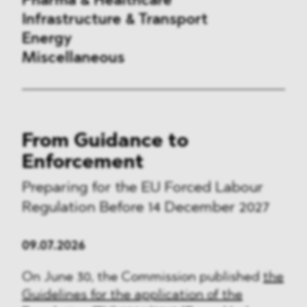
Pharma & Healthcare
Infrastructure & Transport
Energy
Miscellaneous
Public Procurement
From Guidance to
International Trade
Enforcement
Antitrust & Competition
Preparing for the EU Forced Labour
Regulation Before 14 December 2027
State Aid
ESG
09.07.2026
DMA&
On June 30, the Commission published
the
Guidelines for the application of the