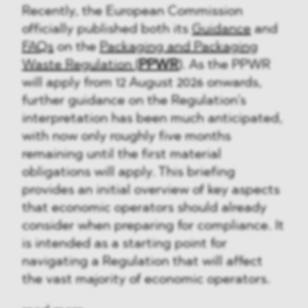
Recently, the European Commission
officially published both its
Guidance
and
FAQs
on the
Packaging and Packaging
Waste Regulation (
PPWR
)
. As the PPWR
will apply from 12 August 2026 onwards,
further guidance on the Regulation’s
interpretation has been much anticipated,
with now only roughly five months
remaining until the first material
obligations will apply. This briefing
provides an initial overview of key aspects
that economic operators should already
consider when preparing for compliance. It
is intended as a starting point for
navigating a Regulation that will affect
the vast majority of economic operators.