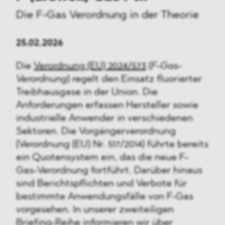
Die F-Gas Verordnung in der Theorie
25.02.2026
Die
Verordnung (EU) 2024/573
(
F-Gas-
Verordnung
) regelt den Einsatz fluorierter
Treibhausgase in der Union. Die
Anforderungen erfassen Hersteller sowie
industrielle Anwender in verschiedenen
Sektoren. Die Vorgängerverordnung
(Verordnung (EU) Nr. 517/2014) führte bereits
ein Quotensystem ein, das die neue F-
Gas-Verordnung fortführt. Darüber hinaus
sind Berichtspflichten und Verbote für
bestimmte Anwendungsfälle von F-Gas
vorgesehen. In unserer zweiteiligen
Briefing-Reihe informieren wir über