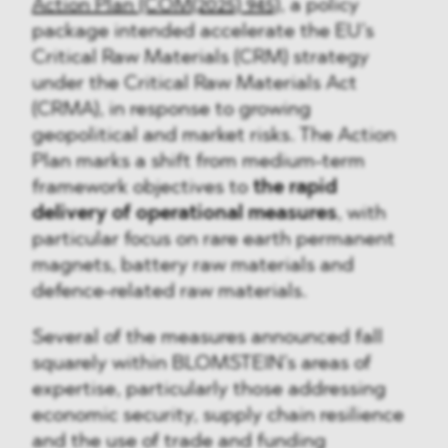
Action Plan (COM(2025) 945)
, a policy
package intended accelerate the EU’s
Critical Raw Materials (CRM) strategy
under the Critical Raw Materials Act
(CRMA), in response to growing
geopolitical and market risks. The Action
Plan marks a shift from medium-term
framework objectives to
the rapid
delivery of operational measures
, with
particular focus on rare earth permanent
magnets, battery raw materials and
defence-related raw materials.
Several of the measures announced fall
squarely within BLOMSTEIN’s areas of
expertise, particularly those addressing
economic security, supply chain resilience
and the use of trade and funding