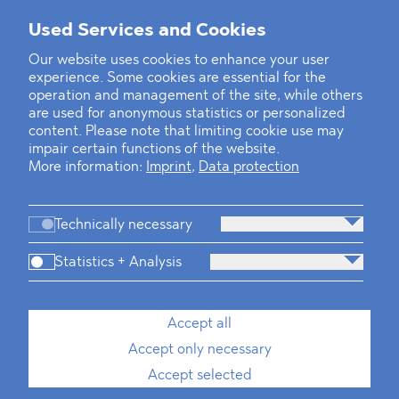
Used Services and Cookies
‹
1
2
3
4
5
6
7
›
Our website uses cookies to enhance your user
experience. Some cookies are essential for the
operation and management of the site, while others
are used for anonymous statistics or personalized
content. Please note that limiting cookie use may
impair certain functions of the website.
More information:
Imprint
,
Data protection
Technically necessary
Statistics + Analysis
Firm
Practices
Team
Industries
Accept all
Accept only necessary
News
Dawn Raids
Career
Locations
Brazil Desk
Accept selected
Imprint
Data protection