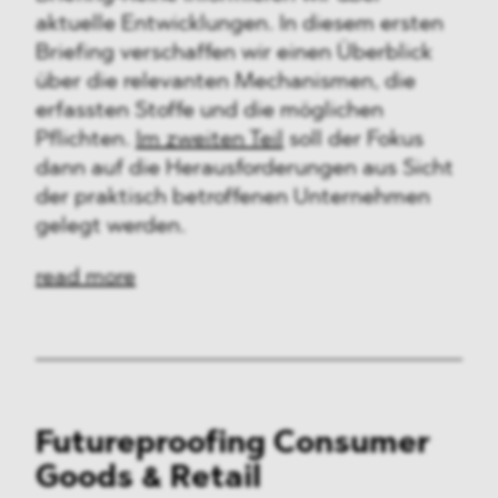
aktuelle Entwicklungen. In diesem ersten
Briefing verschaffen wir einen Überblick
über die relevanten Mechanismen, die
erfassten Stoffe und die möglichen
Pflichten.
Im zweiten Teil
soll der Fokus
dann auf die Herausforderungen aus Sicht
der praktisch betroffenen Unternehmen
gelegt werden.
read more
Futureproofing Consumer
Goods & Retail