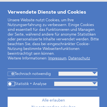
Weitere Neuigkeiten
Verwendete Dienste und Cookies
Unsere Website nutzt Cookies, um Ihre
Nutzungserfahrung zu verbessern. Einige Cookies
Finanz- und Energiesektor im Visier
sind essentiell für das Funktionieren und Managen
der Seite, während andere für anonyme Statistiken
Private Dancer
oder personalisierte Inhalte verwendet werden. Bitte
beachten Sie, dass bei eingeschränkter Cookie-
Game Over?
Nutzung bestimmte Webseitenfunktionen
beeinträchtigt sein können.
Weitere Informationen:
Impressum
,
Datenschutz
Technisch notwendig
Statistik + Analyse
Kanzlei
Beratung
Personen
Industrien
Alle erlauben
Neues
Dawn Raids
Standorte
Karriere