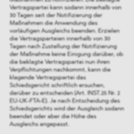
Maßnahmen zu notifizieren. Die beklagte
Vertragspartei kann sodann innerhalb von
30 Tagen seit der Notifizierung der
Maßnahmen die Anwendung des
vorläufigen Ausgleichs beenden. Erzielen
die Vertragsparteien innerhalb von 30
Tagen nach Zustellung der Notifizierung
der Maßnahme keine Einigung darüber, ob
die beklagte Vertragspartei nun ihren
Verpflichtungen nachkommt, kann die
klagende Vertragspartei das
Schiedsgericht schriftlich ersuchen,
darüber zu entscheiden (Art. INST.25 Nr. 2
EU-UK-FTA-E). Je nach Entscheidung des
Schiedsgerichts wird der Ausgleich sodann
beendet oder aber die Höhe des
Ausgleichs angepasst.