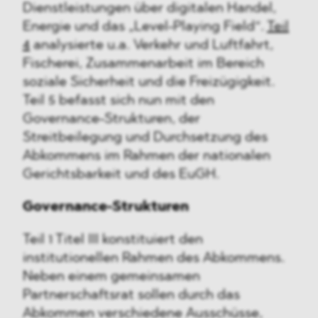
Dienstleistungen über digitalen Handel,
Energie und das „Level-Playing Field“.
Teil
4
analysierte u.a. Verkehr und Luftfahrt,
Fischerei, Zusammenarbeit im Bereich
soziale Sicherheit und die Freizügigkeit.
Teil 5 befasst sich nun mit den
Governance-Strukturen, der
Streitbeilegung und Durchsetzung des
Abkommens im Rahmen der nationalen
Gerichtsbarkeit und des EuGH.
Governance-Strukturen
Teil 1 Titel III konstituiert den
institutionellen Rahmen des Abkommens.
Neben einem gemeinsamen
Partnerschaftsrat sollen durch das
Abkommen verschiedene Ausschüsse,