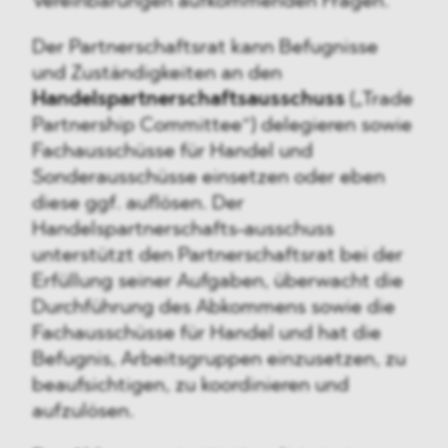
Vereinbarungen aufkommenden Fragen.
Der Partnerschaftsrat kann Befugnisse
und Zuständigkeiten an den
Handelspartnerschaftsausschuss
(„Trade
Partnership Committee“) delegieren sowie
Fachausschüsse für Handel und
Sonderausschüsse einsetzen oder eben
diese ggf. auflösen. Der
Handelspartnerschafts-ausschuss
unterstützt den Partnerschaftsrat bei der
Erfüllung seiner Aufgaben, überwacht die
Durchführung des Abkommens sowie die
Fachausschüsse für Handel und hat die
Befugnis, Arbeitsgruppen einzusetzen, zu
beaufsichtigen, zu koordinieren und
aufzulösen.