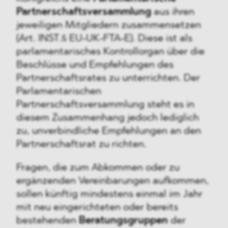
Partnerschaftsversammlung
aus ihren
jeweiligen Mitgliedern zusammensetzen
(Art. INST.5 EU-UK-FTA-E). Diese ist als
parlamentarisches Kontrollorgan über die
Beschlüsse und Empfehlungen des
Partnerschaftsrates zu unterrichten. Der
Parlamentarischen
Partnerschaftsversammlung steht es in
diesem Zusammenhang jedoch lediglich
zu, unverbindliche Empfehlungen an den
Partnerschaftsrat zu richten.
Fragen, die zum Abkommen oder zu
ergänzenden Vereinbarungen aufkommen,
sollen künftig mindestens einmal im Jahr
mit neu eingerichteten oder bereits
bestehenden
Beratungsgruppen
der