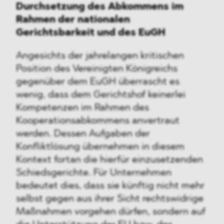
Durchsetzung des Abkommens im
Rahmen der nationalen
Gerichtsbarkeit und des EuGH
Angesichts der jahrelangen kritischen
Position des Vereinigten Königreichs
gegenüber dem EuGH überrascht es
wenig, dass dem Gerichtshof keinerlei
Kompetenzen im Rahmen des
Kooperationsabkommens anvertraut
werden. Dessen Aufgaben der
Konfliktlösung übernehmen in diesem
Kontext fortan die hierfür einzusetzenden
Schiedsgerichte. Für Unternehmen
bedeutet dies, dass sie künftig nicht mehr
selbst gegen aus ihrer Sicht rechtswidrige
Maßnahmen vorgehen dürfen, sondern auf