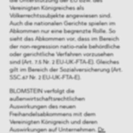
die Unterstützung der EU bzw. des
Vereinigten Königreiches als
Völkerrechtssubjekte angewiesen sind.
Auch die nationalen Gerichte spielen im
Abkommen nur eine begrenzte Rolle. So
sieht das Abkommen vor, dass im Bereich
der non-regression natio-nale behördliche
oder gerichtliche Verfahren vorzusehen
sind (Art. 7.5 Nr. 2 EU-UK-FTA-E). Gleiches
gilt im Bereich der Sozialversicherung (Art.
SSC.67 Nr. 2 EU-UK-FTA-E).
BLOMSTEIN verfolgt die
außenwirtschaftsrechtlichen
Auswirkungen des neuen
Freihandelsabkommens mit dem
Vereinigten Königreich und deren
Auswirkungen auf Unternehmen.
Dr.