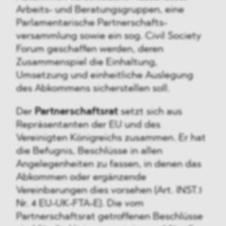
Arbeits- und Beratungsgruppen, eine
Parlamentarische Partnerschafts-
versammlung sowie ein sog. Civil Society
Forum geschaffen werden, deren
Zusammenspiel die Einhaltung,
Umsetzung und einheitliche Auslegung
des Abkommens sicherstellen soll.
Der
Partnerschaftsrat
setzt sich aus
Repräsentanten der EU und des
Vereinigten Königreichs zusammen. Er hat
die Befugnis, Beschlüsse in allen
Angelegenheiten zu fassen, in denen das
Abkommen oder ergänzende
Vereinbarungen dies vorsehen (Art. INST.1
Nr. 4 EU-UK-FTA-E). Die vom
Partnerschaftsrat getroffenen Beschlüsse