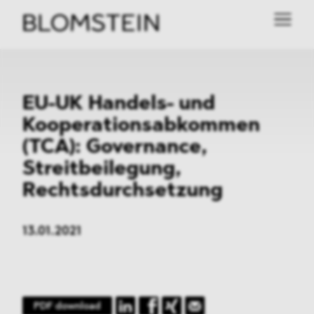
EU-UK Handels- und
Kooperationsabkommen
(TCA): Governance,
Streitbeilegung,
Rechtsdurchsetzung
13.01.2021
PDF download