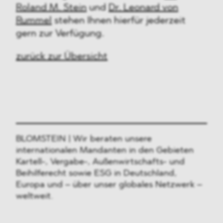
Roland M. Stein
und
Dr. Leonard von
Rummel
stehen Ihnen hierfür jederzeit
gern zur Verfügung.
zurück zur Übersicht
BLOMSTEIN | Wir beraten unsere
internationalen Mandanten in den Gebieten
Kartell-, Vergabe-, Außenwirtschafts- und
Beihilferecht sowie ESG in Deutschland,
Europa und – über unser globales Netzwerk –
weltweit.