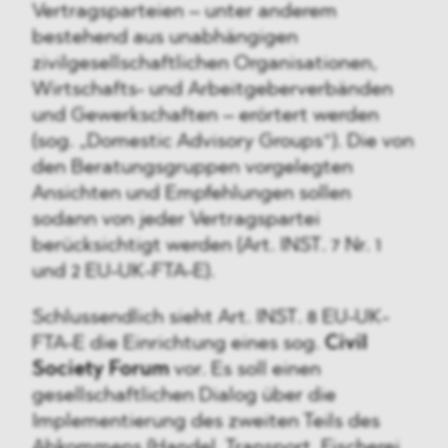
Vertragsparteien – unter anderem
bestehend aus unabhängigen
zivilgesellschaftlichen Organisationen,
Wirtschafts- und Arbeitgeberverbänden
und Gewerkschaften – erörtert werden
(sog. „Domestic Advisory Groups“). Die von
den Beratungsgruppen vorgelegten
Ansichten und Empfehlungen sollen
sodann von jeder Vertragspartei
berücksichtigt werden (Art. INST. 7 Nr. 1
und 2 EU-UK-FTA-E).
Schlussendlich sieht Art. INST. 8 EU-UK-
FTA-E die Einrichtung eines sog.
Civil
Society Forum
vor. Es soll einen
gesellschaftlichen Dialog über die
Implementierung des zweiten Teils des