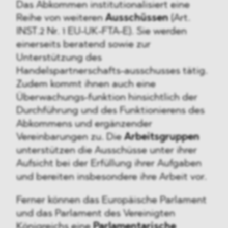
Das Abkommen institutionalisiert eine
Reihe von weiteren
Ausschüssen
(Art.
INST.2 Nr. 1 EU-UK-FTA-E). Sie werden
einerseits beratend sowie zur
Unterstützung des
Handelspartnerschafts-ausschusses tätig.
Zudem kommt ihnen auch eine
Überwachungs-funktion hinsichtlich der
Durchführung und des Funktionierens des
Abkommens und ergänzender
Vereinbarungen zu. Die
Arbeitsgruppen
unterstützen die Ausschüsse unter ihrer
Aufsicht bei der Erfüllung ihrer Aufgaben
und bereiten insbesondere ihre Arbeit vor.
Ferner können das Europäische Parlament
und das Parlament des Vereinigten
Königreichs eine
Parlamentarische