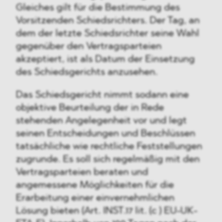
Gleiches gilt für die Bestimmung des
Vorsitzenden Schiedsrichters. Der Tag, an
dem der letzte Schiedsrichter seine Wahl
gegenüber den Vertragsparteien
akzeptiert, ist als Datum der Einsetzung
des Schiedsgerichts anzusehen.
Das Schiedsgericht nimmt sodann eine
objektive Beurteilung der in Rede
stehenden Angelegenheit vor und legt
seinen Entscheidungen und Beschlüssen
tatsächliche wie rechtliche Feststellungen
zugrunde. Es soll sich regelmäßig mit den
Vertragsparteien beraten und
angemessene Möglichkeiten für die
Erarbeitung einer einvernehmlichen
Lösung bieten (Art. INST.17 lit. (c ) EU-UK-