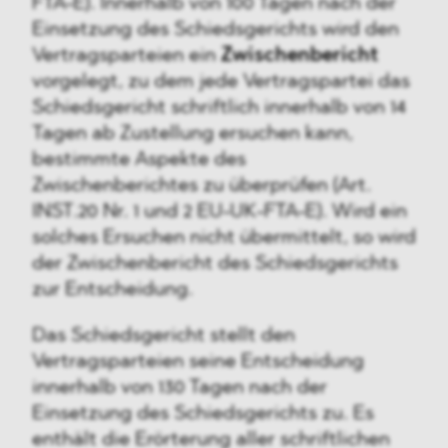
FTA-E). Innerhalb von 100 Tagen nach der
Einsetzung des Schiedsgerichts wird den
Vertragsparteien ein
Zwischenbericht
vorgelegt, zu dem jede Vertragspartei das
Schiedsgericht schriftlich innerhalb von 14
Tagen ab Zustellung ersuchen kann,
bestimmte Aspekte des
Zwischenberichtes zu überprüfen (Art.
INST.20 Nr. 1 und 2 EU-UK-FTA-E). Wird ein
solches Ersuchen nicht übermittelt, so wird
der Zwischenbericht des Schiedsgerichts
zur Entscheidung.
Das Schiedsgericht stellt den
Vertragsparteien seine Entscheidung
innerhalb von 130 Tagen nach der
Einsetzung des Schiedsgerichts zu. Es
enthält die Erörterung aller schriftlichen