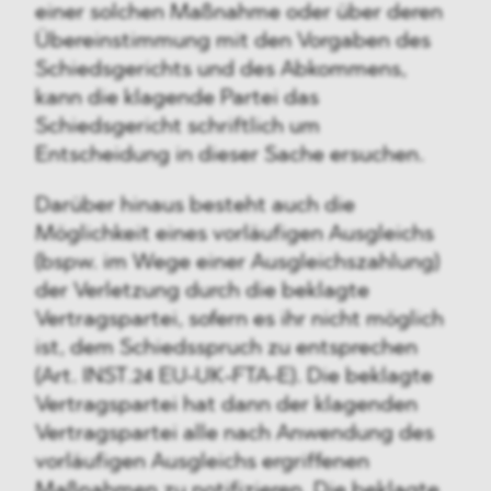
einer solchen Maßnahme oder über deren
Übereinstimmung mit den Vorgaben des
Schiedsgerichts und des Abkommens,
kann die klagende Partei das
Schiedsgericht schriftlich um
Entscheidung in dieser Sache ersuchen.
Darüber hinaus besteht auch die
Möglichkeit eines vorläufigen Ausgleichs
(bspw. im Wege einer Ausgleichszahlung)
der Verletzung durch die beklagte
Vertragspartei, sofern es ihr nicht möglich
ist, dem Schiedsspruch zu entsprechen
(Art. INST.24 EU-UK-FTA-E). Die beklagte
Vertragspartei hat dann der klagenden
Vertragspartei alle nach Anwendung des
vorläufigen Ausgleichs ergriffenen