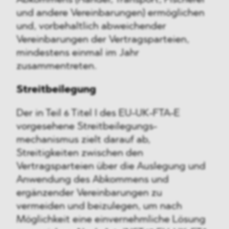
Abkommens (Handel, Transport, Fischerei
und andere Vereinbarungen) ermöglichen
und, vorbehaltlich abweichender
Vereinbarungen der Vertragsparteien,
mindestens einmal im Jahr
zusammentreten.
Streitbeilegung
Der in Teil 6 Titel I des EU-UK-FTA-E
vorgesehene Streitbeilegungs-
mechanismus zielt darauf ab,
Streitigkeiten zwischen den
Vertragsparteien über die Auslegung und
Anwendung des Abkommens und
ergänzender Vereinbarungen zu
vermeiden und beizulegen, um nach
Möglichkeit eine einvernehmliche Lösung