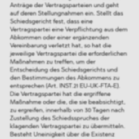
Anträge der Vertragsparteien und geht
auf deren Stellungnahmen ein. Stellt das
Schiedsgericht fest, dass eine
Vertragspartei eine Verpflichtung aus dem
Abkommen oder einer ergänzenden
Vereinbarung verletzt hat, so hat die
jeweilige Vertragspartei die erforderlichen
Maßnahmen zu treffen, um der
Entscheidung des Schiedsgerichts und
den Bestimmungen des Abkommens zu
entsprechen (Art. INST.21 EU-UK-FTA-E).
Die Vertragspartei hat die ergriffene
Maßnahme oder die, die sie beabsichtigt,
zu ergreifen, innerhalb von 30 Tagen nach
Zustellung des Schiedsspruches der
klagenden Vertragspartei zu übermitteln.
Besteht Uneinigkeit über die Existenz