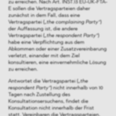
zu erreichen. Nach Art. INST.13 EU-UK-FTA-
E sollen die Vertragsparteien daher
zunächst in dem Fall, dass eine
Vertragspartei (
„the complaining Party“
)
der Auffassung ist, die andere
Vertragspartei (
„the respondent Party“
)
habe eine Verpflichtung aus dem
Abkommen oder einer Zusatzvereinbarung
verletzt, einander mit dem Ziel
konsultieren, eine einvernehmliche Lösung
zu erreichen.
Antwortet die Vertragspartei (
„the
respondent Party“
) nicht innerhalb von 10
Tagen nach Zustellung des
Konsultationsersuchens, findet die
Konsultation nicht innerhalb der Frist
statt. Vereinbaren die Vertragsparteien,