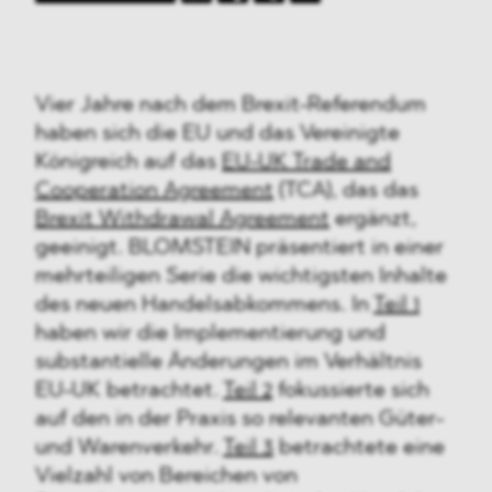
Vier Jahre nach dem Brexit-Referendum
haben sich die EU und das Vereinigte
Königreich auf das
EU-UK Trade and
Cooperation Agreement
(TCA), das das
Brexit Withdrawal Agreement
ergänzt,
geeinigt. BLOMSTEIN präsentiert in einer
mehrteiligen Serie die wichtigsten Inhalte
des neuen Handelsabkommens. In
Teil 1
haben wir die Implementierung und
substantielle Änderungen im Verhältnis
EU-UK betrachtet.
Teil 2
fokussierte sich
auf den in der Praxis so relevanten Güter-
und Warenverkehr.
Teil 3
betrachtete eine
Vielzahl von Bereichen von