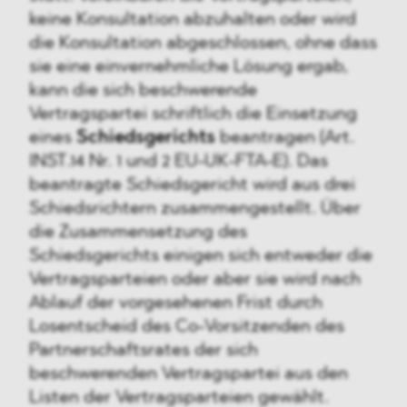
keine Konsultation abzuhalten oder wird
die Konsultation abgeschlossen, ohne dass
sie eine einvernehmliche Lösung ergab,
kann die sich beschwerende
Vertragspartei schriftlich die Einsetzung
eines
Schiedsgerichts
beantragen (Art.
INST.14 Nr. 1 und 2 EU-UK-FTA-E). Das
beantragte Schiedsgericht wird aus drei
Schiedsrichtern zusammengestellt. Über
die Zusammensetzung des
Schiedsgerichts einigen sich entweder die
Vertragsparteien oder aber sie wird nach
Ablauf der vorgesehenen Frist durch
Losentscheid des Co-Vorsitzenden des
Partnerschaftsrates der sich
beschwerenden Vertragspartei aus den
Listen der Vertragsparteien gewählt.