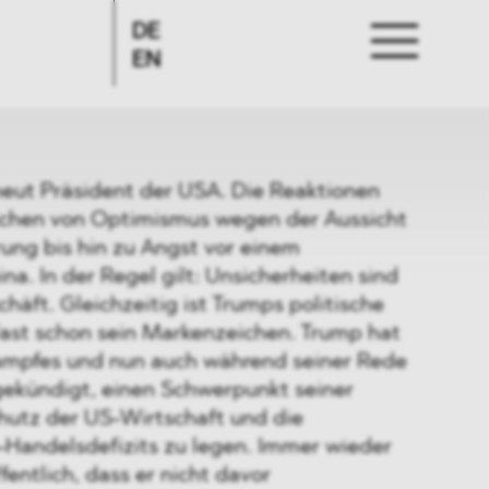
DE
EN
neut Präsident der USA. Die Reaktionen
ichen von Optimismus wegen der Aussicht
ung bis hin zu Angst vor einem
na. In der Regel gilt: Unsicherheiten sind
chäft. Gleichzeitig ist Trumps politische
ast schon sein Markenzeichen. Trump hat
mpfes und nun auch während seiner Rede
ekündigt, einen Schwerpunkt seiner
hutz der US-Wirtschaft und die
Handelsdefizits zu legen. Immer wieder
fentlich, dass er nicht davor