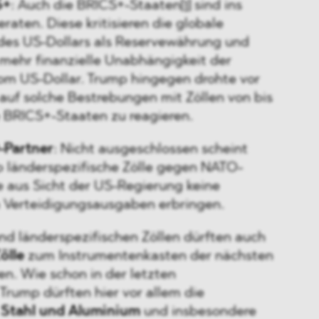
S+
: Auch die BRICS+-Staaten
[1]
sind ins
raten. Diese kritisieren die globale
des US-Dollars als Reservewährung und
mehr finanzielle Unabhängigkeit der
om US-Dollar. Trump hingegen drohte vor
 auf solche Bestrebungen mit Zöllen von bis
e BRICS+-Staaten zu reagieren.
-Partner
: Nicht ausgeschlossen scheint
 länderspezifische Zölle gegen NATO-
e aus Sicht der US-Regierung keine
 Verteidigungsausgaben erbringen.
nd länderspezifischen Zöllen dürften auch
ölle
zum Instrumentenkasten der nächsten
n. Wie schon in der letzten
Trump dürften hier vor allem die
 Stahl und Aluminium
und insbesondere