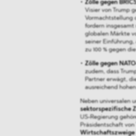
Zölle gegen BRIC
Visier von Trump ge
Vormachtstellung 
fordern insgesamt 
globalen Märkte v
seiner Einführung,
zu 100 % gegen di
Zölle gegen NATO
zudem, dass Trump
Partner erwägt, di
ausreichend hohen
Neben universalen u
sektorspezifische Z
US-Regierung gehöre
Präsidentschaft von 
Wirtschaftszweige