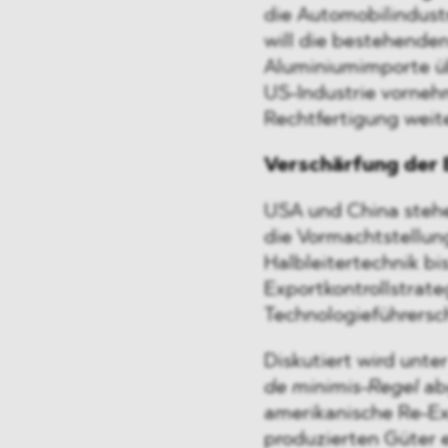
die Automobilindustr
will die bestehende
Aluminiumimporte üb
US-Industrie vorneh
Rechtfertigung weit
Verschärfung der 
USA und China steh
die Vormachtstellun
Halbleitertechnik bi
Exportkontrollstrate
Technologieführersc
Diskutiert wird unt
de minimis-Regel
abg
amerikanische Re-Ex
produzierten Güter 