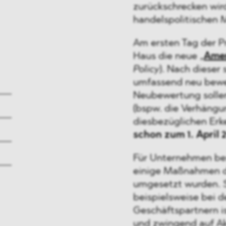
zurückschrecken wird
handelspolitischen
Am ersten Tag der P
Haus die neue „
Amer
Policy
). Nach dieser
umfassend neu bewe
Neubewertung solle
(bspw. die Verhängun
diesbezüglichen Erk
schon
zum 1. April
Für Unternehmen be
einige Maßnahmen di
umgesetzt wurden. 
beispielsweise bei d
Geschäftspartnern i
und zwingend auf Ak