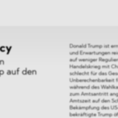
ei
Neues
ung
Dawn Raids
nen
Standorte
trien
Karriere
Brasilien-Praxis
icy
Donald Trump ist er
und Erwartungen re
auf weniger Regulier
en
Handelskrieg mit Chi
p auf den
schlecht für das Ges
Unberechenbarkeit f
während des Wahlka
zum Amtsantritt ang
Amtszeit auf den Sc
Bekämpfung des US-
bekräftigte Trump öf