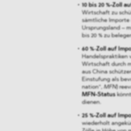
10 bis 20 %-Zoll a
Wirtschaft zu sch
sämtliche Importe
Ursprungsland – mi
bis 20 % zu belege
60 %
-
Zoll auf Imp
Handelspraktiken 
Wirtschaft durch m
aus China schütze
Einstufung als bev
nation“,
MFN
) ree
MFN-Status
könnt
dienen.
25 %-Zoll auf Imp
wiederholt angekün