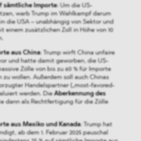
uf sämtliche Importe
: Um die US-
ützen, warb Trump im Wahlkampf darum
 in die USA – unabhängig von Sektor und
t einem zusätzlichen Zoll in Höhe von 10
n.
orte aus China
: Trump wirft China unfaire
vor und hatte damit geworben, die US-
assive Zölle von bis zu 60 % für Importe
n zu wollen. Außerdem soll auch Chinas
orzugter Handelspartner („most-favored-
valuiert werden. Die
Aberkennung des
e dann als Rechtfertigung für die Zölle
orte aus Mexiko und Kanada
: Trump hat
digt, ab dem 1. Februar 2025 pauschal