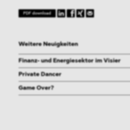
PDF download
Weitere Neuigkeiten
Finanz- und Energiesektor im Visier
Private Dancer
Game Over?