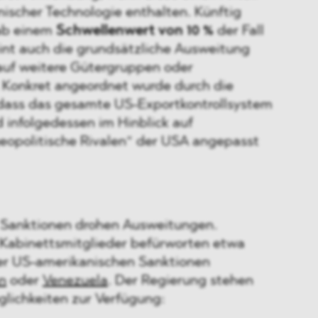
ischer Technologie enthalten. Künftig
 ab einem
Schwellenwert von 10 %
der Fall
eint auch die grundsätzliche Ausweitung
 auf weitere Gütergruppen oder
 Konkret angeordnet wurde durch die
 dass das gesamte US-Exportkontrollsystem
 infolgedessen im Hinblick auf
geopolitische Rivalen“ der USA angepasst
 Sanktionen drohen Ausweitungen.
 Kabinettsmitglieder befürworten etwa
er US-amerikanischen Sanktionen
an
oder
Venezuela
. Der Regierung stehen
glichkeiten zur Verfügung: