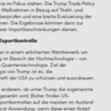
ie im Fokus stehen. Die Trump Trade Policy
n Maßnahmen in Bezug auf Stahl- und
erprüfen und eine breite Evaluierung der
men. Die Ergebnisse könnten dann zur
erer Importbeschränkungen dienen.
Exportkontrolle
en in einem erbitterten Wettbewerb um
g im Bereich der Hochtechnologie – von
s Quantentechnologie. Ziel der
gie von Trump ist es, die
haft der USA zu schützen und auszubauen.
er anderem, ob unter Trump die sogenannte
esenkt wird: Bisher finden US-
portkontrollen auf die meisten im Ausland
erst Anwendung, wenn diese einen Anteil