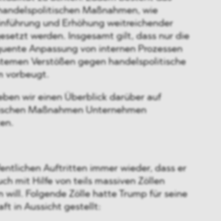
e handelspolitischen Maßnahmen, wie
Einführung und Erhöhung weitreichender
gesetzt werden. Insgesamt gilt, dass nur die
quente Anpassung von internen Prozessen
temen Verstößen gegen handelspolitische
 vorbeugt.
eben wir einen Überblick darüber auf
itischen Maßnahmen Unternehmen
ten.
entlichen Auftritten immer wieder, dass er
ch mit Hilfe von teils massiven Zöllen
 will. Folgende Zölle hatte Trump für seine
ft in Aussicht gestellt: