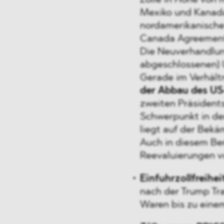
Zölle in Höhe von 
Mexiko und Kanada
nordamerikanisch
Canada Agreemen
Die Neuverhandlun
abgeschlossenen) 
Gerade im Verhält
der Abbau des US
zweiten Präsidents
Schwerpunkt in d
liegt auf der Bek
Auch in diesem Ber
Reevaluierungen v
Einfuhrzollfreihei
nach der Trump Trad
Waren bis zu eine