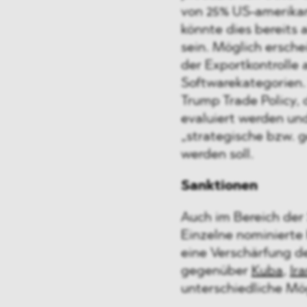
von 25% US-amerikan
könnte dies bereits
sein. Möglich ersch
der Exportkontrolle
Softwarekategorien.
Trump Trade Policy,
evaluiert werden und
„strategische bzw. 
werden soll.
Sanktionen
Auch im Bereich der
Einzelne nominierte
eine Verschärfung d
gegenüber
Kuba
,
Ir
unterschiedliche Mö