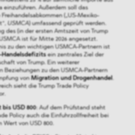
mindestens 25 % auf sämtliche Importe aus
 einzuführen. Außerdem soll das
e Freihandelsabkommen („US-Mexiko-
t“,
USMCA
) umfassend geprüft werden.
g des (in der ersten Amtszeit von Trump
USMCA ist für Mitte 2026 angesetzt.
nis zu den wichtigen USMCA-Partnern ist
-Handelsdefizits
ein zentrales Ziel der
chaft von Trump. Ein weiterer
en Beziehungen zu den USMCA-Partnern
ämpfung von
Migration und Drogenhandel
.
eich sieht die Trump Trade Policy
or.
t bis USD 800
: Auf dem Prüfstand steht
e Policy auch die Einfuhrzollfreiheit bei
m Wert von USD 800.