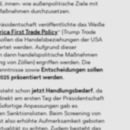
, innen- wie außenpolitische Ziele mit
 Maßnahmen durchzusetzen.
räsidentschaft veröffentlichte das Weiße
ica First Trade Policy
“ (
Trump Trade
 sollen die Handelsbeziehungen der USA
rtet werden. Aufgrund dieser
n dann handelspolitische Maßnahmen
g von Zöllen) ergriffen werden. Die
enntnisse sowie
Entscheidungen sollen
 2025 präsentiert werden
.
steht schon
jetzt Handlungsbedarf
, da
rekt am ersten Tag der Präsidentschaft
Sofortige Anpassungen gab es
en Sanktionslisten. Beim Screening von
st also erhöhte Aufmerksamkeit geboten
tualität zu achten. Zudem besteht das