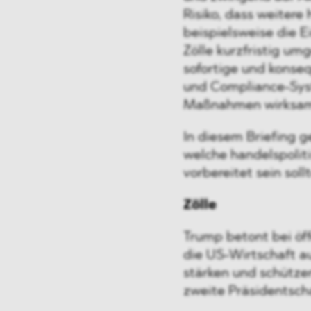
Risiko, dass weiter
beispielsweise die 
Zölle kurzfristig um
sofortige und konse
und Compliance-Sys
Maßnahmen wirksam
In diesem Briefing g
welche handelspol
vorbereitet sein soll
Zölle
Trump betont bei öff
die US-Wirtschaft au
stärken und schützen
zweite Präsidentscha