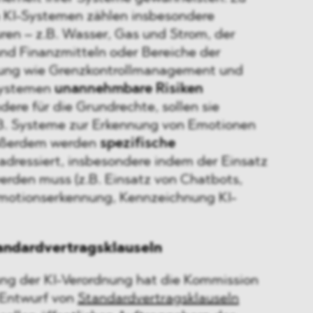
en KI-Systemen zählen insbesondere
turen – z.B. Wasser, Gas und Strom, der
nd Finanzmitteln oder Bereiche der
tung wie Grenzkontrollmanagement und
-Systemen
unannehmbare Risiken
ere für die Grundrechte, sollen sie
B. Systeme zur Erkennung von Emotionen
Außerdem werden
spezifische
adressiert, insbesondere indem der Einsatz
erden muss (z.B. Einsatz von Chatbots,
otionserkennung, Kennzeichnung KI-
andardvertragsklauseln
ung der KI-Verordnung hat die Kommission
n Entwurf von
Standardvertragsklauseln