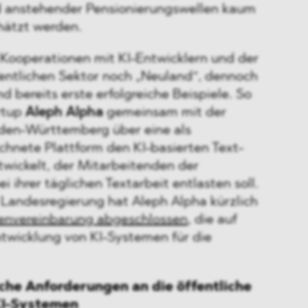
d anstehender Pensionierungswellen kaum
hätzt werden.
 Kooperationen mit KI-Entwicklern und der
fentlichen Sektor noch „Neuland“, dennoch
d bereits erste erfolgreiche Beispiele. So
rtup
Aleph Alpha
gemeinsam mit der
den-Württemberg über eine als
hnete Plattform den KI-basierten Text-
twickelt, der Mitarbeitenden der
 ihrer täglichen Textarbeit entlasten soll.
 Landesregierung hat Aleph Alpha kürzlich
nvereinbarung abgeschlossen
, die auf
wicklung von KI-Systemen für die
che Anforderungen an die öffentliche
KI-Systemen