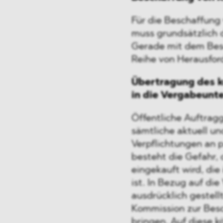
Für die Beschaffung
muss grundsätzlich 
Gerade mit dem Bes
Reihe von Herausfor
Übertragung des k
in die Vergabeunt
Öffentliche Auftragg
sämtliche aktuell un
Verpflichtungen an 
besteht die Gefahr,
eingekauft wird, die
ist. In Bezug auf di
ausdrücklich gestel
Kommission zur Bes
bringen. Auf diese k