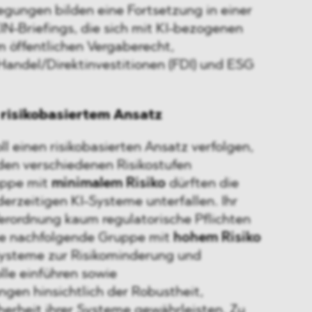
egungen bilden eine Fortsetzung in einer
-Briefings, die sich mit KI-bezogenen
m öffentlichen Vergaberecht,
 Handel/Direktinvestitionen (FDI) und ESG
 risikobasiertem Ansatz
ll einen risikobasierten Ansatz verfolgen,
den verschiedenen Risikostufen
uppe mit
minimalem Risiko
dürften die
erzeitigen KI-Systeme unterfallen. Ihr
Verordnung kaum regulatorische Pflichten
ie nachfolgende Gruppe mit
hohem Risiko
 Systeme zur Risikominderung und
lle einführen sowie
gen hinsichtlich der Robustheit,
herheit ihrer Systeme gewährleisten. Zu