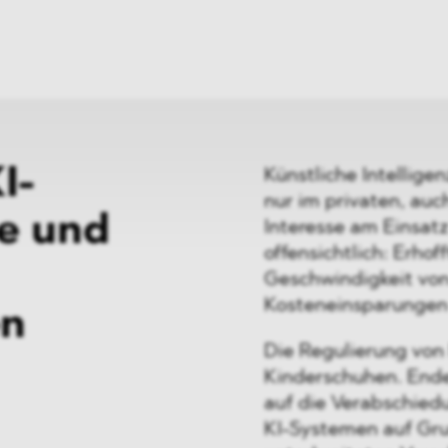
ei
Neues
ung
Dawn Raids
nen
Standorte
trien
Karriere
Brasilien-Praxis
I-
Künstliche Intelligen
nur im privaten, auc
e und
Interesse am Einsat
offensichtlich: Erho
Geschwindigkeit vo
Kosteneinsparungen 
en
Die Regulierung von 
Kinderschuhen. Ende
auf die Verabschied
KI-Systemen auf Gru