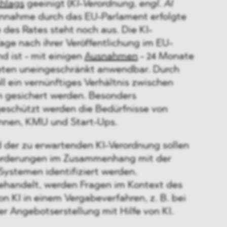
hlags
geeinigt (
KI-Verordnung, engl. AI
 Annahme durch das EU-Parlament erfolgte
e des Rates steht noch aus. Die KI-
Tage nach ihrer Veröffentlichung im EU-
nd ist - mit einigen
Ausnahmen
- 24 Monate
reten uneingeschränkt anwendbar. Durch
ll ein vernünftiges Verhältnis zwischen
on gesichert werden. Besonders
geschützt werden die Bedürfnisse von
nnen, KMU und Start-Ups.
 der zu erwartenden KI-Verordnung sollen
forderungen im Zusammenhang mit der
Systemen identifiziert werden.
behandelt, werden Fragen im Kontext des
on KI in einem Vergabeverfahren, z. B. bei
r Angebotserstellung mit Hilfe von KI.