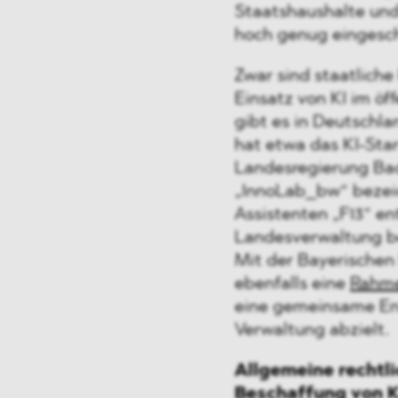
Staatshaushalte un
hoch genug eingesc
Zwar sind staatliche
Einsatz von KI im öf
gibt es in Deutschlan
hat etwa das KI-Sta
Landesregierung Ba
„InnoLab_bw“ bezeic
Assistenten „F13“ en
Landesverwaltung bei
Mit der Bayerischen
ebenfalls eine
Rahme
eine gemeinsame Ent
Verwaltung abzielt.
Allgemeine rechtli
Beschaffung von 