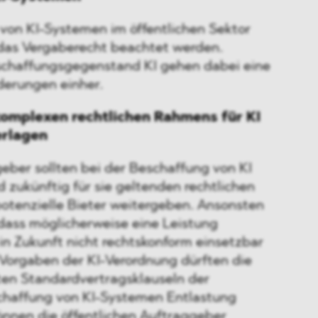
 von KI-Systemen im öffentlichen Sektor
das Vergaberecht beachtet werden.
chaffungsgegenstand KI gehen dabei eine
derungen einher.
omplexen rechtlichen Rahmens für KI
erlagen
eber sollten bei der Beschaffung von KI
d zukünftig für sie geltenden rechtlichen
potenzielle Bieter weitergeben. Ansonsten
 dass möglicherweise eine Leistung
 in Zukunft nicht rechtskonform einsetzbar
e Vorgaben der KI-Verordnung dürften die
lten Standardvertragsklauseln der
chaffung von KI-Systemen Entlastung
önnen die öffentlichen Auftraggeber