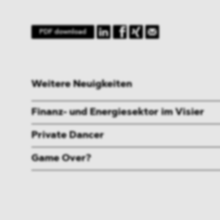
PDF download
Weitere Neuigkeiten
Finanz- und Energiesektor im Visier
Private Dancer
Game Over?