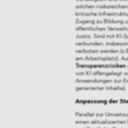
solchen risikoreich
kritische Infrastruk
Zugang zu Bildung u
öffentlichen Verwal
Justiz. Sind mit KI
verbunden, insbesond
verboten werden (z.
am Arbeitsplatz). 
Transparenzrisiken
von KI offengelegt w
Anwendungen zur Em
generierter Inhalte).
Anpassung der St
Parallel zur Umsetz
einen aktualisierte