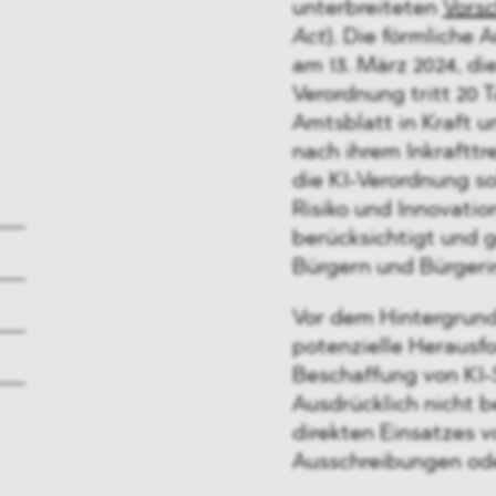
unterbreiteten
Vorsc
Act
). Die förmliche
am 13. März 2024, di
Verordnung tritt 20 
Amtsblatt in Kraft u
nach ihrem Inkraftt
die KI-Verordnung so
Risiko und Innovati
berücksichtigt und 
Bürgern und Bürgeri
Vor dem Hintergrund
potenzielle Heraus
Beschaffung von KI-
Ausdrücklich nicht 
direkten Einsatzes v
Ausschreibungen ode