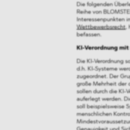
Die folgenden Überl
Reihe von BLOMSTEIN
Interessenpunkten i
Wettbewerbsrecht
,
befassen.
KI-Verordnung mit
Die KI-Verordnung so
d.h. KI-Systeme wer
zugeordnet. Der Gr
große Mehrheit der d
sollen durch die KI-
auferlegt werden. D
soll beispielsweise
menschlichen Kontro
Mindestvoraussetzun
Genauigkeit und Sic