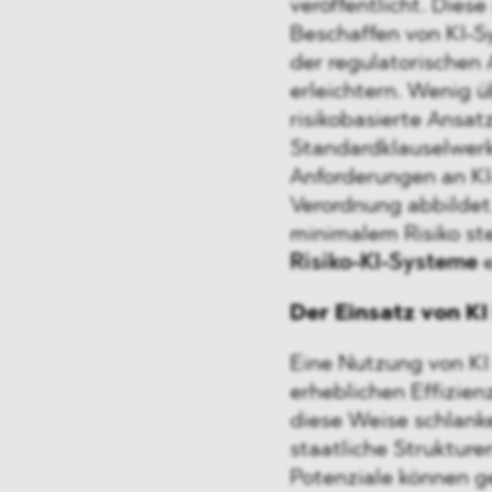
veröffentlicht. Dies
Beschaffen von KI-
der regulatorischen
erleichtern. Wenig ü
risikobasierte Ansatz
Standardklauselwer
Anforderungen an KI
Verordnung abbildet
minimalem Risiko st
Risiko-KI-Systeme
e
Der Einsatz von KI
Eine Nutzung von KI 
erheblichen Effizien
diese Weise schlanke
staatliche Strukture
Potenziale können g