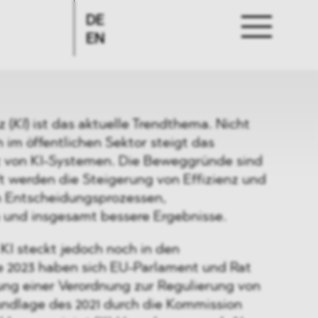
DE
EN
z (
KI
)
ist das aktuelle Trendthema. Nicht
h im öffentlichen Sektor steigt das
z von KI-Systemen. Die Beweggründe sind
fft werden die Steigerung von Effizienz und
n Entscheidungsprozessen,
und insgesamt bessere Ergebnisse.
KI steckt jedoch noch in den
 2023 haben sich EU-Parlament und Rat
ung einer Verordnung zur Regulierung von
ndlage des 2021 durch die Kommission