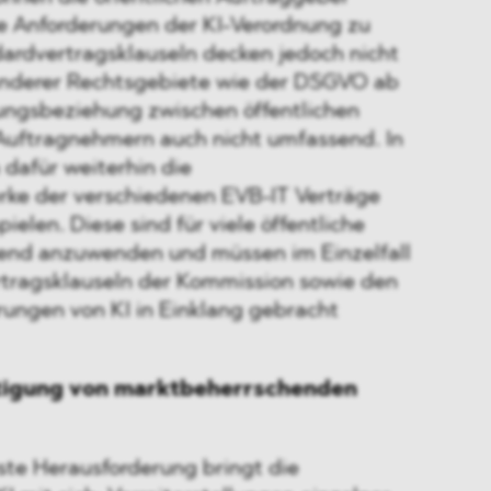
ie Anforderungen der KI-Verordnung zu
dardvertragsklauseln decken jedoch nicht
anderer Rechtsgebiete wie der DSGVO ab
tungsbeziehung zwischen öffentlichen
uftragnehmern auch nicht umfassend. In
dafür weiterhin die
ke der verschiedenen EVB-IT Verträge
pielen. Diese sind für viele öffentliche
end anzuwenden und müssen im Einzelfall
tragsklauseln der Kommission sowie den
ungen von KI in Einklang gebracht
stigung von marktbeherrschenden
ste Herausforderung bringt die