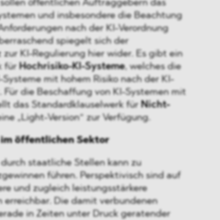
e sollen öffentlichen Auftraggebern das
Systemen und insbesondere die Beachtung
 Anforderungen nach der KI-Verordnung
berraschend spiegelt sich der
 zur KI-Regulierung hier wider. Es gibt ein
k für
Hochrisiko-KI-Systeme
, welches die
-Systeme mit hohem Risiko nach der KI-
. Für die Beschaffung von KI-Systemen mit
ellt das Standardklauselwerk für
Nicht-
ine „Light-Version“ zur Verfügung.
 im öffentlichen Sektor
durch staatliche Stellen kann zu
zgewinnen führen. Perspektivisch sind auf
re und zugleich leistungsstärkere
n erreichbar. Die damit verbundenen
erade in Zeiten unter Druck geratender