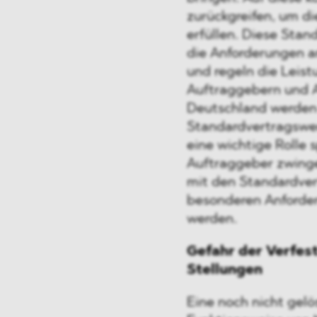
zurückgreifen, um d
erfüllen. Diese Stan
die Anforderungen 
und regeln die Leis
Auftraggebern und A
Deutschland werden 
Standardvertragswer
eine wichtige Rolle s
Auftraggeber zwing
mit den Standardver
besonderen Anforder
werden.
Gefahr der Verfe
Stellungen
Eine noch nicht gelö