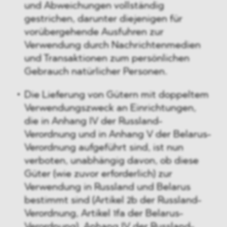
und Abweichungen vollständig
gestrichen, darunter diejenigen für
vorübergehende Ausfuhren zur
Verwendung durch Nachrichtenmedien
und Transaktionen zum persönlichen
Gebrauch natürlicher Personen.
Die Lieferung von Gütern mit doppeltem
Verwendungszweck an Einrichtungen,
die in Anhang IV der Russland-
Verordnung und in Anhang V der Belarus-
Verordnung aufgeführt sind, ist nun
verboten, unabhängig davon, ob diese
Güter (wie zuvor erforderlich) zur
Verwendung in Russland und Belarus
bestimmt sind (Artikel 2b der Russland-
Verordnung, Artikel 1fa der Belarus-
Verordnung). Anhang IV der Russland-