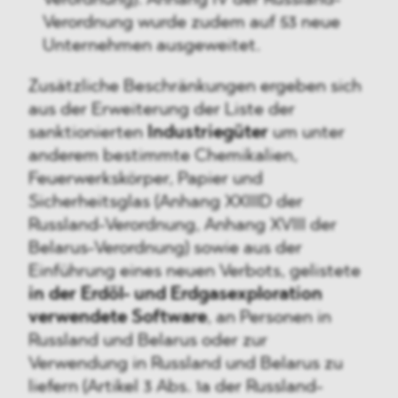
Verordnung wurde zudem auf 53 neue
Unternehmen ausgeweitet.
Zusätzliche Beschränkungen ergeben sich
aus der Erweiterung der Liste der
sanktionierten
Industriegüter
um unter
anderem bestimmte Chemikalien,
Feuerwerkskörper, Papier und
Sicherheitsglas (Anhang XXIIID der
Russland-Verordnung, Anhang XVIII der
Belarus-Verordnung) sowie aus der
Einführung eines neuen Verbots, gelistete
in der Erdöl- und Erdgasexploration
verwendete Software
, an Personen in
Russland und Belarus oder zur
Verwendung in Russland und Belarus zu
liefern (Artikel 3 Abs. 1a der Russland-