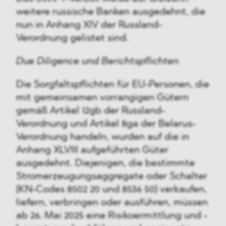
weitere russische Banken ausgedehnt, die
nun in Anhang XIV der Russland-
Verordnung gelistet sind.
Due Diligence und Berichtspflichten
Die Sorgfaltspflichten für EU-Personen, die
mit gemeinsamen vorrangigen Gütern
gemäß Artikel 12gb der Russland-
Verordnung und Artikel 8ga der Belarus-
Verordnung handeln, wurden auf die in
Anhang XLVIII aufgeführten Güter
ausgedehnt. Diejenigen, die bestimmte
Stromerzeugungsaggregate oder Schalter
(KN-Codes 8502 20 und 8536 50) verkaufen,
liefern, verbringen oder ausführen, müssen
ab 26. Mai 2025 eine Risikoermittlung und -