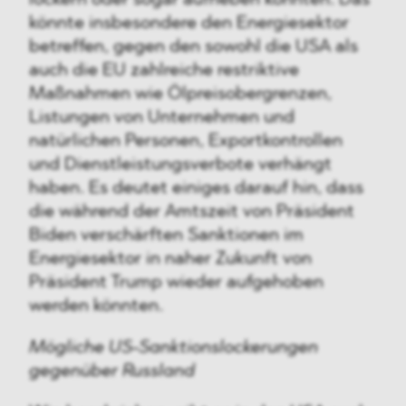
könnte insbesondere den Energiesektor
betreffen, gegen den sowohl die USA als
auch die EU zahlreiche restriktive
Maßnahmen wie Ölpreisobergrenzen,
Listungen von Unternehmen und
natürlichen Personen, Exportkontrollen
und Dienstleistungsverbote verhängt
haben. Es deutet einiges darauf hin, dass
die während der Amtszeit von Präsident
Biden verschärften Sanktionen im
Energiesektor in naher Zukunft von
Präsident Trump wieder aufgehoben
werden könnten.
Mögliche US-Sanktionslockerungen
gegenüber Russland