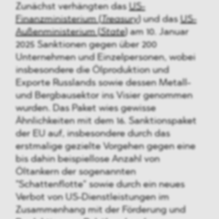
Zunächst verhängten das
US-
Finanzministerium (
Treasury
)
und das
US-
Außenministerium (
State
)
am 10. Januar
2025 Sanktionen gegen über 200
Unternehmen und Einzelpersonen, wobei
insbesondere die Ölproduktion und
Exporte Russlands sowie dessen Metall-
und Bergbausektor ins Visier genommen
wurden. Das Paket wies gewisse
Ähnlichkeiten mit dem 16. Sanktionspaket
der EU auf, insbesondere durch das
erstmalige gezielte Vorgehen gegen eine
bis dahin beispiellose Anzahl von
Öltankern der sogenannten
"Schattenflotte" sowie durch ein neues
Verbot von US-Dienstleistungen im
Zusammenhang mit der Förderung und