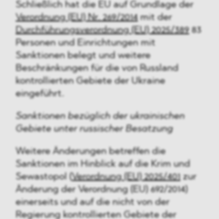
Schließlich hat die EU auf Grundlage der
Verordnung (EU) Nr. 269/2014
mit der
Durchführungsverordnung (EU) 2025/389
83
Personen und Einrichtungen mit
Sanktionen belegt und weitere
Beschränkungen für die von Russland
kontrollierten Gebiete der Ukraine
eingeführt.
Sanktionen bezüglich der ukrainischen
Gebiete unter russischer Besatzung
Weitere Änderungen betreffen die
Sanktionen im Hinblick auf die Krim und
Sewastopol (
Verordnung (EU) 2025/401
zur
Änderung der Verordnung (EU) 692/2014)
einerseits und auf die nicht von der
Regierung kontrollierten Gebiete der