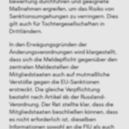
bewertung durchführen und geeignete
Maßnahmen ergreifen, um das Risiko von
Sanktionsumgehungen zu verringern. Dies
gilt auch für Tochtergesellschaften in
Drittländern.
In den Erwägungsgründen der
Änderungsverordnungen wird klargestellt,
dass sich die Meldepflicht gegenüber den
zentralen Meldestellen der
Mitgliedstaaten auch auf mutmaßliche
Verstöße gegen die EU-Sanktionen
erstreckt. Die gleiche Verpflichtung
besteht nach Artikel 6b der Russland-
Verordnung. Der Rat stellte klar, dass die
Mitgliedstaaten beschließen können, dass
es nicht erforderlich ist, dieselben
Informationen sowohl an die FIU als auch