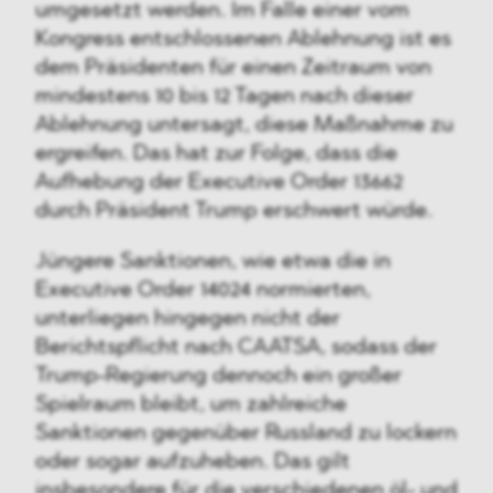
umgesetzt werden. Im Falle einer vom
Kongress entschlossenen Ablehnung ist es
dem Präsidenten für einen Zeitraum von
mindestens 10 bis 12 Tagen nach dieser
Ablehnung untersagt, diese Maßnahme zu
ergreifen. Das hat zur Folge, dass die
Aufhebung der Executive Order 13662
durch Präsident Trump erschwert würde.
Jüngere Sanktionen, wie etwa die in
Executive Order 14024 normierten,
unterliegen hingegen nicht der
Berichtspflicht nach CAATSA, sodass der
Trump-Regierung dennoch ein großer
Spielraum bleibt, um zahlreiche
Sanktionen gegenüber Russland zu lockern
oder sogar aufzuheben. Das gilt
insbesondere für die verschiedenen öl- und