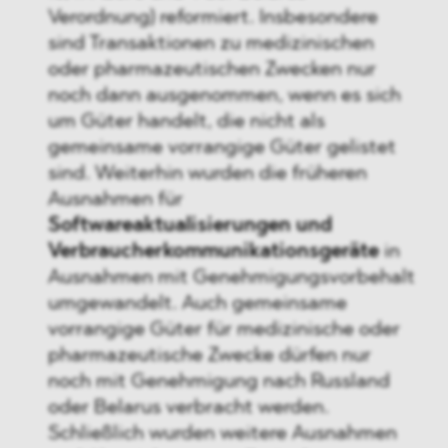
Verordnung) reformiert. Insbesondere
sind Transaktionen zu medizinischen
oder pharmazeutischen Zwecken nur
noch dann ausgenommen, wenn es sich
um Güter handelt, die nicht als
gemeinsame vorrangige Güter gelistet
sind. Weiterhin wurden die früheren
Ausnahmen für
Softwareaktualisierungen und
Verbraucherkommunikationsgeräte
in
Ausnahmen mit Genehmigungsvorbehalt
umgewandelt. Auch gemeinsame
vorrangige Güter für medizinische oder
pharmazeutische Zwecke dürfen nur
noch mit Genehmigung nach Russland
oder Belarus verbracht werden.
Schließlich wurden weitere Ausnahmen