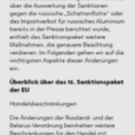
über die Ausweitung der Sanktionen
gegen die russische „Schattenflotte“ oder
das Importverbot für russisches Aluminium
bereits in der Presse berichtet wurde,
enthält das Sanktionspaket weitere
Maßnahmen, die genauere Beachtung
verdienen. Im Folgenden gehen wir auf die
wichtigsten Aspekte dieser Änderungen
ein.
Überblick über das 16. Sanktionspaket
der EU
Handelsbeschränkungen
Die Änderungen der Russland- und der
Belarus-Verordnung beinhalten weitere
Beschränkungen für den Handel mit