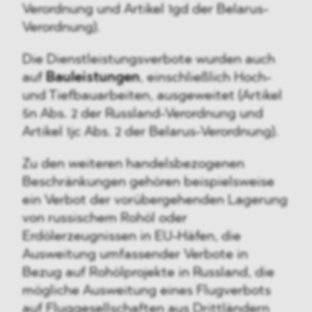
Verordnung und Artikel 1gd der Belarus-
Verordnung).
Die Dienstleistungsverbote wurden auch
auf
Bauleistungen
, einschließlich Hoch-
und Tiefbauarbeiten, ausgeweitet (Artikel
5n Abs. 2 der Russland-Verordnung und
Artikel 1jc Abs. 2 der Belarus-Verordnung).
Zu den weiteren handelsbezogenen
Beschränkungen gehören beispielsweise
ein Verbot der vorübergehenden Lagerung
von russischem Rohöl oder
Erdölerzeugnissen in EU-Häfen, die
Ausweitung umfassender Verbote in
Bezug auf Rohölprojekte in Russland, die
mögliche Ausweitung eines Flugverbots
auf Fluggesellschaften aus Drittländern