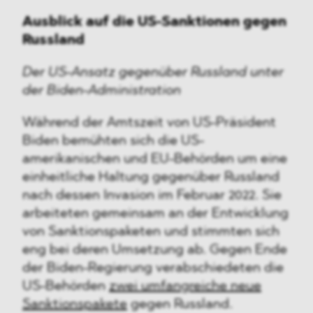
Ausblick auf die US-Sanktionen gegen
Russland
Der US-Ansatz gegenüber Russland unter
der Biden-Administration
Während der Amtszeit von US-Präsident
Biden bemühten sich die US-
amerikanischen und EU-Behörden um eine
einheitliche Haltung gegenüber Russland
nach dessen Invasion im Februar 2022. Sie
arbeiteten gemeinsam an der Entwicklung
von Sanktionspaketen und stimmten sich
eng bei deren Umsetzung ab. Gegen Ende
der Biden-Regierung verabschiedeten die
US-Behörden
zwei umfangreiche neue
Sanktionspakete
gegen Russland.