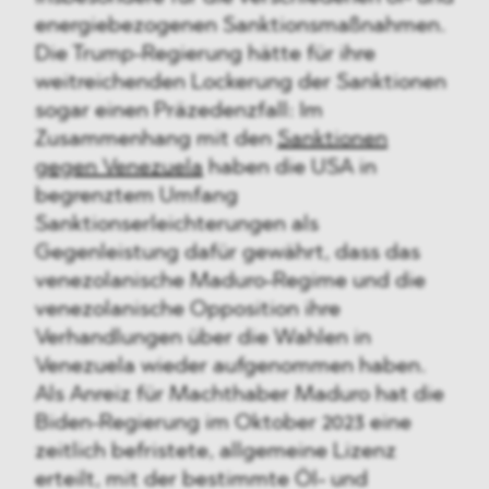
energiebezogenen Sanktionsmaßnahmen.
Die Trump-Regierung hätte für ihre
weitreichenden Lockerung der Sanktionen
sogar einen Präzedenzfall: Im
Zusammenhang mit den
Sanktionen
gegen Venezuela
haben die USA in
begrenztem Umfang
Sanktionserleichterungen als
Gegenleistung dafür gewährt, dass das
venezolanische Maduro-Regime und die
venezolanische Opposition ihre
Verhandlungen über die Wahlen in
Venezuela wieder aufgenommen haben.
Als Anreiz für Machthaber Maduro hat die
Biden-Regierung im Oktober 2023 eine
zeitlich befristete, allgemeine Lizenz
erteilt, mit der bestimmte Öl- und