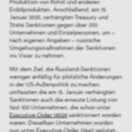
Produktion von Rohöl und anderen
Erdölprodukten. Anschließend, am 15.
Januar 2025, verhängten Treasury und
State Sanktionen gegen über 250
Unternehmen und Einzelpersonen, um –
nach eigenen Angaben – russische
Umgehungsmaßnahmen der Sanktionen
ins Visier zu nehmen.
Mit dem Ziel, die Russland-Sanktionen
weniger anfällig für plötzliche Änderungen
in der US-Außenpolitik zu machen,
umfassten die am 15. Januar verhängten
Sanktionen auch die erneute Listung von
fast 100 Unternehmen, die schon unter
Executive Order 14024
sanktioniert worden
waren. Dieselben Unternehmen wurden
nun unter
Executive Order 13662
gelistet,