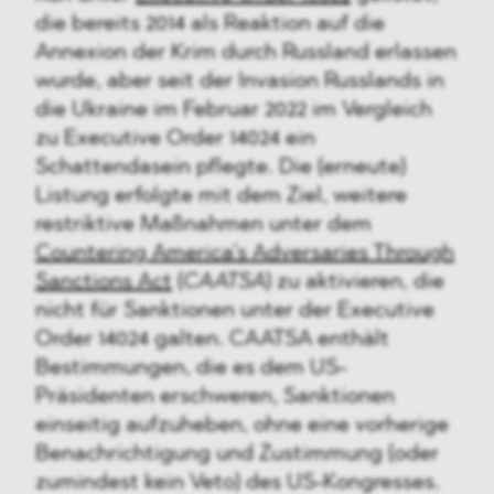
die bereits 2014 als Reaktion auf die
Annexion der Krim durch Russland erlassen
wurde, aber seit der Invasion Russlands in
die Ukraine im Februar 2022 im Vergleich
zu Executive Order 14024 ein
Schattendasein pflegte. Die (erneute)
Listung erfolgte mit dem Ziel, weitere
restriktive Maßnahmen unter dem
Countering America’s Adversaries Through
Sanctions Act
(
CAATSA
) zu aktivieren, die
nicht für Sanktionen unter der Executive
Order 14024 galten. CAATSA enthält
Bestimmungen, die es dem US-
Präsidenten erschweren, Sanktionen
einseitig aufzuheben, ohne eine vorherige
Benachrichtigung und Zustimmung (oder
zumindest kein Veto) des US-Kongresses.