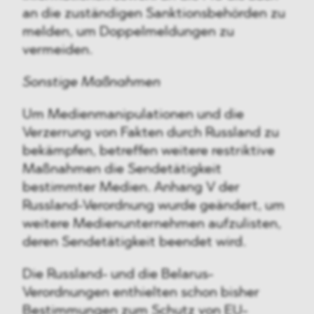
an die zuständigen Sanktionsbehörden zu
melden, um Doppelmeldungen zu
vermeiden.
Sonstige Maßnahmen
Um Medienmanipulationen und die
Verzerrung von Fakten durch Russland zu
bekämpfen, betreffen weitere restriktive
Maßnahmen die Sendetätigkeit
bestimmter Medien. Anhang V der
Russland-Verordnung wurde geändert, um
weitere Medienunternehmen aufzulisten,
deren Sendetätigkeit beendet wird.
Die Russland- und die Belarus-
Verordnungen enthielten schon bisher
Bestimmungen zum Schutz von EU-