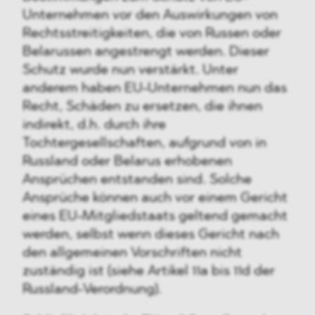
Unternehmen vor den Auswirkungen von
Rechtsstreitigkeiten, die von Russen oder
Belarussen angestrengt werden. Dieser
Schutz wurde nun verstärkt. Unter
anderem haben EU-Unternehmen nun das
Recht, Schäden zu ersetzen, die ihnen
indirekt, d.h. durch ihre
Tochtergesellschaften, aufgrund von in
Russland oder Belarus erhobenen
Ansprüchen entstanden sind. Solche
Ansprüche können auch vor einem Gericht
eines EU-Mitgliedstaats geltend gemacht
werden, selbst wenn dieses Gericht nach
den allgemeinen Vorschriften nicht
zuständig ist (siehe Artikel 11a bis 11d der
Russland-Verordnung).