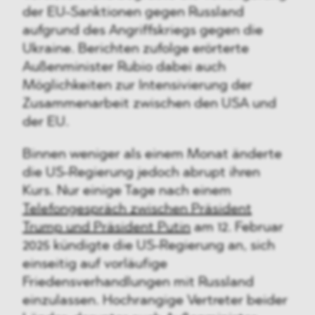
der EU-Sanktionen gegen Russland
aufgrund des Angriffskriegs gegen die
Ukraine. Berichten zufolge erörterte
Außenminister Rubio dabei auch
Möglichkeiten zur Intensivierung der
Zusammenarbeit zwischen den USA und
der EU.
Binnen weniger als einem Monat änderte
die US-Regierung jedoch abrupt ihren
Kurs. Nur einige Tage nach einem
Telefongespräch zwischen Präsident
Trump und Präsident Putin
am 12. Februar
2025 kündigte die US-Regierung an, sich
einseitig auf vorläufige
Friedensverhandlungen mit Russland
einzulassen. Hochrangige Vertreter beider