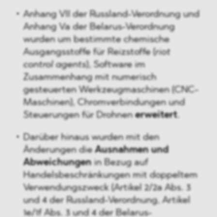
Anhang VII der Russland-Verordnung und
Anhang Va der Belarus-Verordnung
wurden um bestimmte chemische
Ausgangsstoffe für Reizstoffe (
riot
control
agents
), Software im
Zusammenhang mit numerisch
gesteuerten Werkzeugmaschinen (CNC-
Maschinen), Chromverbindungen und
Steuerungen für Drohnen
erweitert
.
Darüber hinaus wurden mit den
Änderungen die
Ausnahmen und
Abweichungen
in Bezug auf
Handelsbeschränkungen mit doppeltem
Verwendungszweck (Artikel 2/2a Abs. 3
und 4 der Russland-Verordnung, Artikel
1e/1f Abs. 3 und 4 der Belarus-