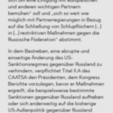
sich um eine Einigung mit europäischen
und anderen wichtigen Partnern
bemühen“ soll und „sich so weit wie
möglich mit Partnerregierungen in Bezug
auf die Schließung von Schlupflöchern [...]
in [...] restriktiven Maßnahmen gegen die
Russische Föderation“ abstimmt.
In dem Bestreben, eine abrupte und
einseitige Änderung des US-
Sanktionsregimes gegenüber Russland zu
verhindern, verpflichtet Titel II.A des
CAATSA den Präsidenten, dem Kongress
Berichte vorzulegen, bevor er Maßnahmen
ergreift, die beispielsweise bestimmte
Sanktionen gegenüber Russland aufheben
oder sich anderweitig auf die bisherige
US-Außenpolitik gegenüber Russland