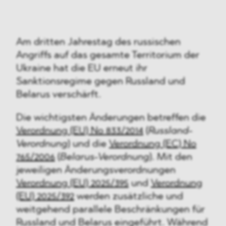
Am dritten Jahrestag des russischen
Angriffs auf das gesamte Territorium der
Ukraine hat die EU erneut ihr
Sanktionsregime gegen Russland und
Belarus verschärft.
Die wichtigsten Änderungen betreffen die
Verordnung (EU) No 833/2014
(
Russland-
Verordnung
) und die
Verordnung (EC) No
765/2006
(
Belarus-Verordnung
). Mit den
jeweiligen Änderungsverordnungen
Verordnung (EU) 2025/395
und
Verordnung
(EU) 2025/392
werden zusätzliche und
weitgehend parallele Beschränkungen für
Russland und Belarus eingeführt. Während