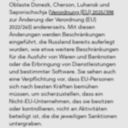
Oblaste Donezk, Cherson, Luhansk und
Saporischschja (
Verordnung (EU) 2025/398
zur Änderung der Verordnung (EU)
2022/263) andererseits. Mit diesen
Änderungen werden Beschränkungen
eingeführt, die Russland bereits auferlegt
wurden, wie etwa weitere Beschränkungen
für die Ausfuhr von Waren und Banknoten
oder die Erbringung von Dienstleistungen
und bestimmter Software. Sie sehen auch
eine Verpflichtung vor, dass EU-Personen
sich nach besten Kräften bemühen
müssen, um sicherzustellen, dass ein
Nicht-EU-Unternehmen, das sie besitzen
oder kontrollieren, nicht an Aktivitäten
beteiligt ist, die die jeweiligen Sanktionen
untergraben.