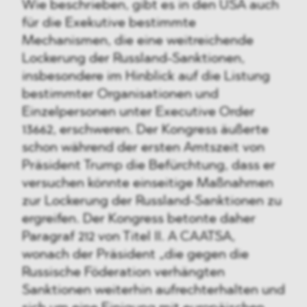
Wie beschrieben, gibt es in den USA auch
für die Exekutive bestimmte
Mechanismen, die eine weitreichende
Lockerung der Russland-Sanktionen,
insbesondere im Hinblick auf die Listung
bestimmter Organisationen und
Einzelpersonen unter Executive Order
13662, erschweren. Der Kongress äußerte
schon während der ersten Amtszeit von
Präsident Trump die Befürchtung, dass er
versuchen könnte einseitige Maßnahmen
zur Lockerung der Russland-Sanktionen zu
ergreifen. Der Kongress betonte daher
Paragraf 212 von Titel II. A CAATSA,
wonach der Präsident „die gegen die
Russische Föderation verhängten
Sanktionen weiterhin aufrechterhalten und