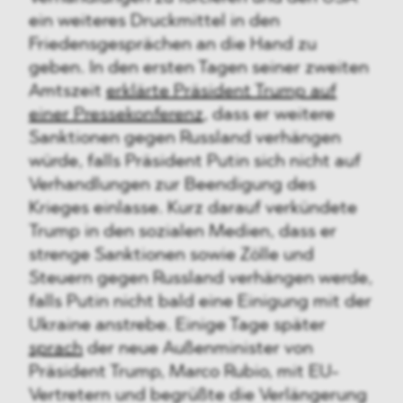
ein weiteres Druckmittel in den
Friedensgesprächen an die Hand zu
geben. In den ersten Tagen seiner zweiten
Amtszeit
erklärte Präsident Trump auf
einer Pressekonferenz
, dass er weitere
Sanktionen gegen Russland verhängen
würde, falls Präsident Putin sich nicht auf
Verhandlungen zur Beendigung des
Krieges einlasse. Kurz darauf verkündete
Trump in den sozialen Medien, dass er
strenge Sanktionen sowie Zölle und
Steuern gegen Russland verhängen werde,
falls Putin nicht bald eine Einigung mit der
Ukraine anstrebe. Einige Tage später
sprach
der neue Außenminister von
Präsident Trump, Marco Rubio, mit EU-
Vertretern und begrüßte die Verlängerung