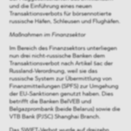
und die Einführung eines neuen
Transaktionsverbots für börsennotierte
russische Häfen, Schleusen und Flughäfen.
Maßnahmen im Finanzsektor
Im Bereich des Finanzsektors unterliegen
nun drei nicht-russische Banken dem
Transaktionsverbot nach Artikel 5ac der
Russland-Verordnung, weil sie das
russische System zur Übermittlung von
Finanzmitteilungen (SPFS) zur Umgehung
der EU-Sanktionen genutzt haben. Dies
betrifft die Banken BelVEB und
Belgazprombank (beide Belarus) sowie die
VTB Bank (PJSC) Shanghai Branch.
Das SWIFT-Verbot wurde auf dreizehn