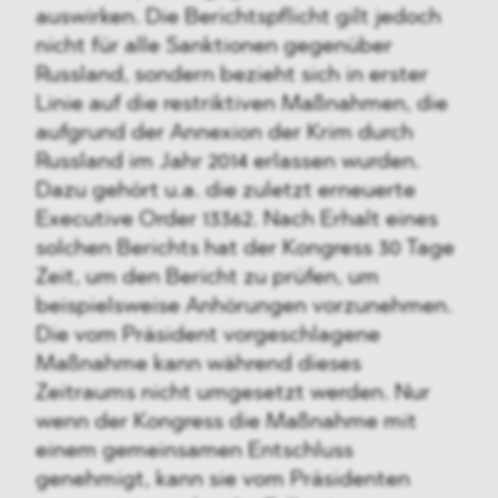
auswirken. Die Berichtspflicht gilt jedoch
nicht für alle Sanktionen gegenüber
Russland, sondern bezieht sich in erster
Linie auf die restriktiven Maßnahmen, die
aufgrund der Annexion der Krim durch
Russland im Jahr 2014 erlassen wurden.
Dazu gehört u.a. die zuletzt erneuerte
Executive Order 13362. Nach Erhalt eines
solchen Berichts hat der Kongress 30 Tage
Zeit, um den Bericht zu prüfen, um
beispielsweise Anhörungen vorzunehmen.
Die vom Präsident vorgeschlagene
Maßnahme kann während dieses
Zeitraums nicht umgesetzt werden. Nur
wenn der Kongress die Maßnahme mit
einem gemeinsamen Entschluss
genehmigt, kann sie vom Präsidenten