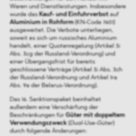
Waren und Dienstleistungen. Insbesondere
wurde das
Kauf- und Einfuhrverbot
auf
Aluminium in Rohform
(KN-Code 7601)
ausgeweitet. Die Verbote unterliegen,
soweit es sich um russisches Aluminium
handelt, einer Quotenregelung (Artikel 3i
Abs. 3cg der Russland-Verordnung) und
einer Übergangsfrist für bereits
geschlossene Verträge (Artikel 3i Abs. 3ch
der Russland-Verordnung und Artikel 1ra
Abs. 9a der Belarus-Verordnung).
Das 16. Sanktionspaket beinhaltet
außerdem eine Verschärfung der
Beschränkungen für
Güter mit doppeltem
Verwendungszweck
(
Dual-Use-Güter
)
durch folgende Änderungen: