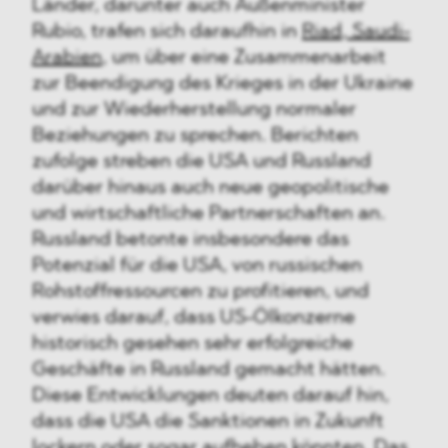
Länder, darunter auch Außenminister
Rubio, trafen sich daraufhin in
Riad, Saudi-
Arabien
, um über eine Zusammenarbeit
zur Beendigung des Krieges in der Ukraine
und zur Wiederherstellung normaler
Beziehungen zu sprechen. Berichten
zufolge streben die USA und Russland
darüber hinaus auch neue geopolitische
und wirtschaftliche Partnerschaften an.
Russland betonte insbesondere das
Potenzial für die USA, von russischen
Rohstoffressourcen zu profitieren, und
verwies darauf, dass US-Ölkonzerne
historisch gesehen sehr erfolgreiche
Geschäfte in Russland gemacht hätten.
Diese Entwicklungen deuten darauf hin,
dass die USA die Sanktionen in Zukunft
lockern oder sogar aufheben könnten. Das