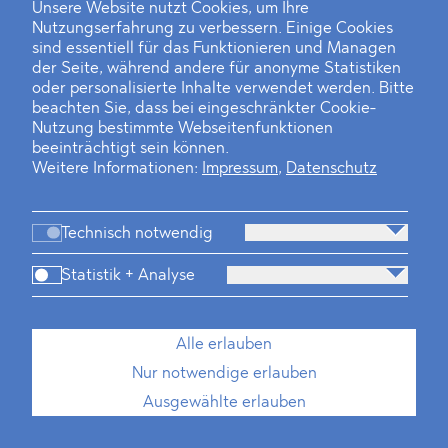
und Russland in Riad zufolge könnte eine
Unsere Website nutzt Cookies, um Ihre
Nutzungserfahrung zu verbessern. Einige Cookies
Lockerung der Öl- und Energiesanktionen
sind essentiell für das Funktionieren und Managen
der größte Anreiz für Russland sein,
der Seite, während andere für anonyme Statistiken
Verhandlungen mit der Ukraine
oder personalisierte Inhalte verwendet werden. Bitte
aufzunehmen.
beachten Sie, dass bei eingeschränkter Cookie-
Nutzung bestimmte Webseitenfunktionen
beeinträchtigt sein können.
Es bleibt abzuwarten, ob und inwieweit
Weitere Informationen:
Impressum
,
Datenschutz
sich die USA bei ihren Erwägung mit der
EU abstimmen werden und wie der US-
Kongress auf die möglichen Lockerungen
Technisch notwendig
oder Aufhebungen der Sanktionen gegen
Statistik + Analyse
Russland reagiert. Theoretisch besteht
zwar die Möglichkeit, dass der US-
Kongress seine Befugnisse nach CAATSA
Alle erlauben
ausübt, um potenzielle, einseitige
Nur notwendige erlauben
Lockerungen durch Präsident Trump
Ausgewählte erlauben
einzuschränken oder zu verhindern. In der
Praxis wird der Kongress daran jedoch nur