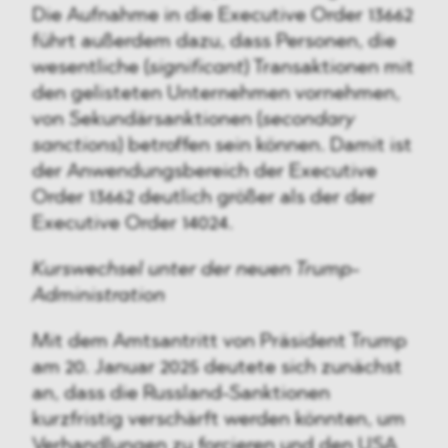
Die Aufnahme in die Executive Order 13662
führt außerdem dazu, dass Personen, die
wesentliche (
significant
) Transaktionen mit
den gelisteten Unternehmen vornehmen,
von Sekundärsanktionen (
secondary
sanctions
) betroffen sein können. Damit ist
der Anwendungsbereich der Executive
Order 13662 deutlich größer als der der
Executive Order 14024.
Kurswechsel unter der neuen Trump-
Administration
Mit dem Amtsantritt von Präsident Trump
am 20. Januar 2025 deutete sich zunächst
an, dass die Russland-Sanktionen
kurzfristig verschärft werden könnten, um
Verhandlungen zu forcieren und den USA