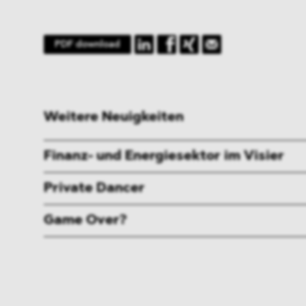
PDF download
Weitere Neuigkeiten
Finanz- und Energiesektor im Visier
Private Dancer
Game Over?