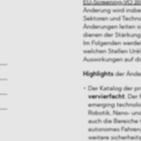
EU-Screening-VO 20
Änderung wird insbe
Sektoren und Techno
Änderungen leiten si
dienen der Stärkung 
Im Folgenden werden
welchen Stellen Unk
Auswirkungen auf die
Highlights
der Ände
Der Katalog der pr
vervierfacht
. Der
emerging technolo
Robotik, Nano- un
auch die Bereiche 
autonomes Fahren
weitere sicherhei