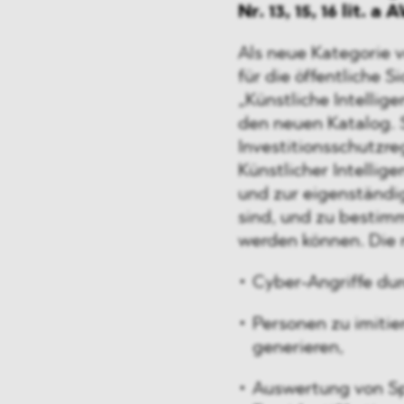
Nr. 13, 15, 16 lit. a
Als neue Kategorie 
für die öffentliche 
„Künstliche Intellige
den neuen Katalog. 
Investitionsschutzre
Künstlicher Intelli
und zur eigenständi
sind, und zu bestim
werden können. Die 
Cyber-Angriffe du
Personen zu imitie
generieren,
Auswertung von S