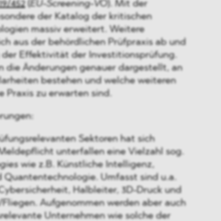
19/452
(
EU-Screening-VO
). Mit der
sondere der Katalog der kritischen
logien massiv erweitert. Weitere
ch aus der behördlichen Prüfpraxis ab und
der Effektivität der Investitionsprüfung.
 die Änderungen genauer dargestellt, an
larheiten bestehen und welche weiteren
 Praxis zu erwarten sind.
rungen:
üfungsrelevanten Sektoren hat sich
 Meldepflicht unterfallen eine Vielzahl sog.
gies
wie z.B. Künstliche Intelligenz,
d Quantentechnologie. Umfasst sind u.a.
Cybersicherheit, Halbleiter, 3D-Druck und
/Fliegen. Aufgenommen werden aber auch
tsrelevante Unternehmen wie solche der