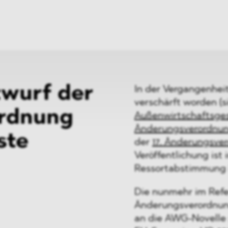
ei
Neues
ung
Dawn Raids
nen
Standorte
trien
Karriere
Brasilien-Praxis
twurf der
In der Vergangenheit
verschärft worden (s
ordnung
Außenwirtschaftsge
Änderungsverordnu
ste
der
17. Änderungsve
Veröffentlichung is
Ressortabstimmung i
Die nunmehr im Refe
Änderungsverordnun
an die AWG-Novelle 