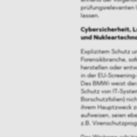
anhand der vorgeno
prüfungsrelevanten
lassen.
Cybersicherheit, 
und Nukleartechnol
Explizitem Schutz un
Forensikbranche, so
herstellen oder entw
in der EU-Screening
Das BMWi weist dara
Schutz von IT-Syste
Borschutzfolien) nic
ihrem Hauptzweck zu
aufweisen, seien ebe
z.B. Virenschutzpro