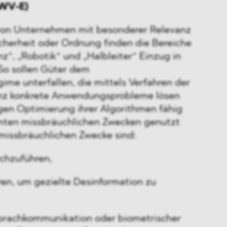
 AWV-E)
von Unternehmen mit besonderer Relevanz
Sicherheit oder Ordnung finden die Bereiche
nz“, „Robotik“ und „Halbleiter“ Einzug in
So sollen Güter dem
gime unterfallen, die mittels Verfahren der
genz konkrete Anwendungsprobleme lösen
gen Optimierung ihrer Algorithmen fähig
mten missbräuchlichen Zwecken genutzt
missbräuchlichen Zwecke sind:
rchzuführen,
ren, um gezielte Desinformation zu
prachkommunikation oder biometrischer