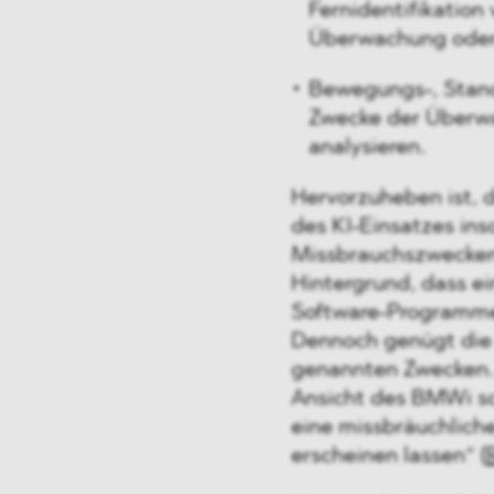
Fernidentifikatio
Überwachung oder 
Bewegungs-, Stand
Zwecke der Überwa
analysieren.
Hervorzuheben ist,
des KI-Einsatzes ins
Missbrauchszwecken
Hintergrund, dass ei
Software-Programmen
Dennoch genügt die 
genannten Zwecken. 
Ansicht des BMWi s
eine missbräuchlich
erscheinen lassen“ (