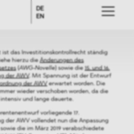
DE
EN
 ist das Investitionskontrollrecht ständig
iehe hierzu die
Änderungen des
setzes
(
AWG-Novelle
) sowie die
15. und 16.
ng der AWV
. Mit Spannung ist der Entwurf
rordnung der AWV
erwartet worden. Die
t immer wieder verschoben worden, da die
ntensiv und lange dauerte.
rentenentwurf vorliegende 17.
g der AWV vollendet nun die Anpassung
sowie die im März 2019 verabschiedete