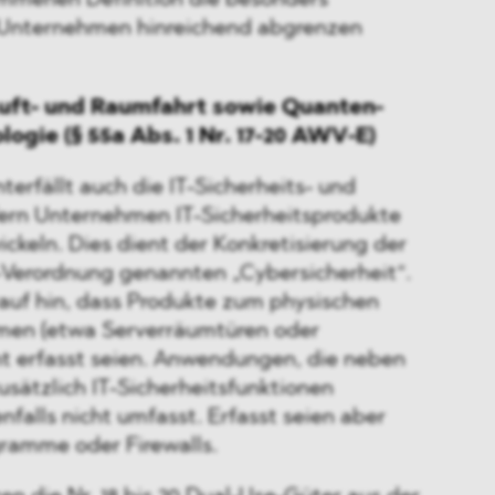
mmenen Definition die besonders
 Unternehmen hinreichend abgrenzen
Luft- und Raumfahrt sowie Quanten-
ogie (§ 55a Abs. 1 Nr. 17-20 AWV-E)
terfällt auch die IT-Sicherheits- und
fern Unternehmen IT-Sicherheitsprodukte
ickeln. Dies dient der Konkretisierung der
-Verordnung genannten „Cybersicherheit“.
uf hin, dass Produkte zum physischen
men (etwa Serverräumtüren oder
ht erfasst seien. Anwendungen, die neben
sätzlich IT-Sicherheitsfunktionen
nfalls nicht umfasst. Erfasst seien aber
gramme oder Firewalls.