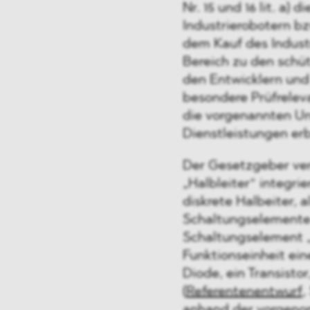
Nr. 15 und 16 lit. a
Industrierobotern bz
dem Kauf des Industr
Bereich zu den schü
den Entwicklern und 
besondere Prüfreleva
die vorgenannten Un
Dienstleistungen er
Der Gesetzgeber ver
„Halbleiter“ integri
diskrete Halbeiter, 
Schaltungselemente
Schaltungselement „i
Funktionseinheit ein
Diode, ein Transisto
(
Referentenentwurf
,