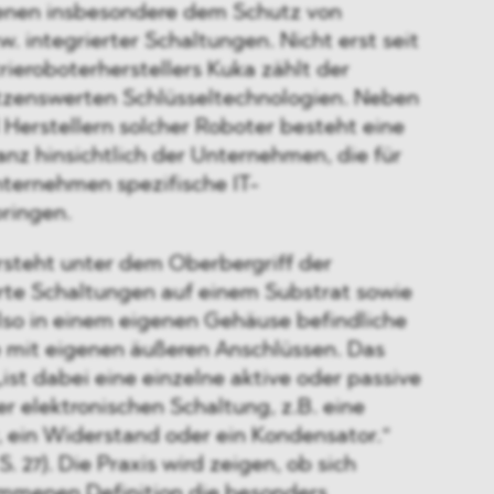
) dienen insbesondere dem Schutz von
w. integrierter Schaltungen. Nicht erst seit
ieroboterherstellers Kuka zählt der
tzenswerten Schlüsseltechnologien. Neben
Herstellern solcher Roboter besteht eine
nz hinsichtlich der Unternehmen, die für
ternehmen spezifische IT-
bringen.
steht unter dem Oberbergriff der
erte Schaltungen auf einem Substrat sowie
also in einem eigenen Gehäuse befindliche
 mit eigenen äußeren Anschlüssen. Das
st dabei eine einzelne aktive oder passive
er elektronischen Schaltung, z.B. eine
r, ein Widerstand oder ein Kondensator.“
 S. 27). Die Praxis wird zeigen, ob sich