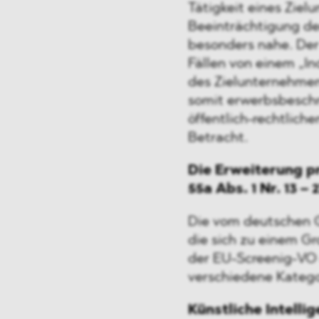
Tätigkeit eines Ziel
Beeinträchtigung de
besonders nahe. Der
Fällen von einem „In
des Zielunternehmen
somit erwerbsbesch
öffentlich-rechtliche
Betracht.
Die Erweiterung p
55a Abs. 1 Nr. 13 –
Die vom deutschen G
die sich zu einem Gro
der EU-Screenig-VO o
verschiedene Katego
Künstliche Intellig