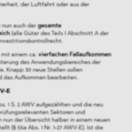
erheit, der Luftfahrt oder aus der
t nun auch der
gesamte
eich
(alle Güter des Teils I Abschnitt A der
nvestitionskontrollrecht.
 mit einem ca.
vierfachen Fallaufkommen
iterung des Anwendungsbereiches der
le. Knapp 30 neue Stellen sollen
nd das Aufkommen bearbeiten.
WV-E
Abs. 1 S. 2 AWV aufgezählten und die neu
üfungsrelevanten Sektoren und
 nun der Übersicht halber in einem neuen
lt (§ 55a Abs. 1 Nr. 1-27 AWV-E). Ist die