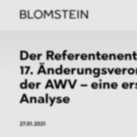
Kanzl
Berat
Perso
Indus
Der Referentenen
17. Änderungsver
der AWV – eine er
Analyse
27.01.2021