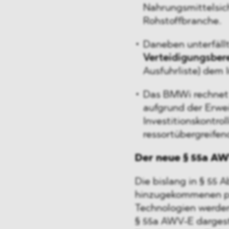
Nahrungsmittelsich
Rohstoffbranche.
Daneben unterfäll
Verteidigungsber
Ausfuhrliste) dem I
Das BMWi rechnet
aufgrund der Erwe
Investitionskontrol
ressortübergreife
Der neue § 55a A
Die bislang in § 55 
hinzugekommenen pr
Technologien werden
§ 55a AWV-E dargestel