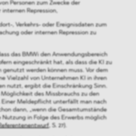
n von Personen zum Zwecke der
internen Repression,
ort-, Verkehrs- oder Ereignisdaten zum
chung oder internen Repression zu
 dass das BMWi den Anwendungsbereich
ofern eingeschränkt hat, als dass die KI zu
 genutzt werden können muss. Vor dem
ne Vielzahl von Unternehmen KI in ihren
 nutzt, ergibt die Einschränkung Sinn.
Möglichkeit des Missbrauchs zu den
Einer Meldepflicht unterfällt man nach
chon dann, „wenn die Gesamtumstände
e Nutzung in Folge des Erwerbs möglich
Referentenentwurf
, S. 27).