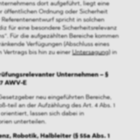
unternehmens dort aufgeführt, liegt eine
r öffentlichen Ordnung oder Sicherheit
 Referentenentwurf spricht in solchen
diz für eine besondere Sicherheitsrelevanz
s“. Für die aufgezählten Bereiche kommen
ränkende Verfügungen (Abschluss eines
n Vertrags bis hin zu einer
Untersagung
) in
rüfungsrelevanter Unternehmen – §
 27 AWV-E
esetzgeber neu eingeführten Bereiche,
ß-teil an der Aufzählung des Art. 4 Abs. 1
rientiert, lassen sich dabei in
rien unterteilen.
enz, Robotik, Halbleiter (§ 55a Abs. 1