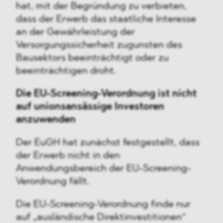
hat, mit der Begründung zu verbieten,
dass der Erwerb das staatliche Interesse
an der Gewährleistung der
Versorgungssicherheit zugunsten des
Bausektors beeinträchtigt oder zu
beeinträchtigen droht.
Die EU-Screening-Verordnung ist nicht
auf unionsansässige Investoren
anzuwenden
Der EuGH hat zunächst festgestellt, dass
der Erwerb nicht in den
Anwendungsbereich der EU-Screening-
Verordnung fällt.
Die EU-Screening-Verordnung finde nur
auf „ausländische Direktinvestitionen“