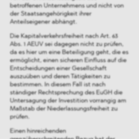
betroffenen Unternehmens und nicht von
der Staatsangehörigkeit ihrer
Anteilseigener abhängt.
Die Kapitalverkehrsfreiheit nach Art. 63
Abs. 1 AEUV sei dagegen nicht zu prüfen,
da es hier um eine Beteiligung geht, die es
ermöglicht, einen sicheren Einfluss auf die
Entscheidungen einer Gesellschaft
auszuüben und deren Tätigkeiten zu
bestimmen. In diesem Fall ist nach
ständiger Rechtsprechung des EuGH die
Untersagung der Investition vorrangig am
Maßstab der Niederlassungsfreiheit zu
prüfen.
Einen hinreichenden