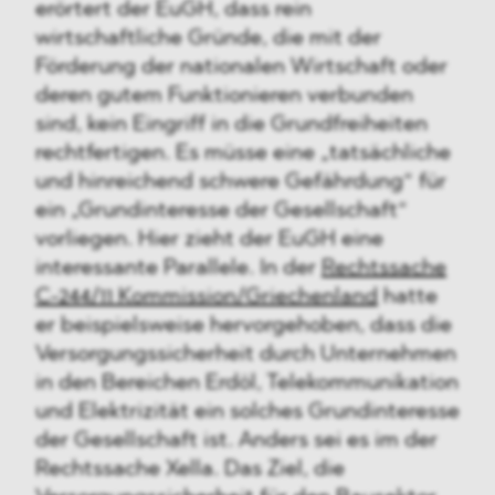
erörtert der EuGH, dass rein
wirtschaftliche Gründe, die mit der
Förderung der nationalen Wirtschaft oder
deren gutem Funktionieren verbunden
sind, kein Eingriff in die Grundfreiheiten
rechtfertigen. Es müsse eine „tatsächliche
und hinreichend schwere Gefährdung“ für
ein „Grundinteresse der Gesellschaft“
vorliegen. Hier zieht der EuGH eine
interessante Parallele. In der
Rechtssache
C-244/11 Kommission/Griechenland
hatte
er beispielsweise hervorgehoben, dass die
Versorgungssicherheit durch Unternehmen
in den Bereichen Erdöl, Telekommunikation
und Elektrizität ein solches Grundinteresse
der Gesellschaft ist. Anders sei es im der
Rechtssache Xella. Das Ziel, die