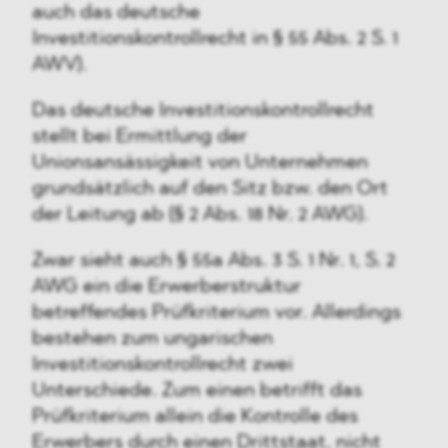
auch das deutsche
Investitionskontrollrecht in § 55 Abs. 2 S. 1
AWV).
Das deutsche Investitionskontrollrecht
stellt bei Ermittlung der
Unionsansässigkeit von Unternehmen
grundsätzlich auf den Sitz bzw. den Ort
der Leitung ab (§ 2 Abs. 18 Nr. 2 AWG).
Zwar sieht auch § 55a Abs. 3 S. 1 Nr. 1, S. 2
AWG ein die Erwerberstruktur
betreffendes Prüfkriterium vor. Allerdings
bestehen zum ungarischen
Investitionskontrollrecht zwei
Unterschiede. Zum einen betrifft das
Prüfkriterium allein die Kontrolle des
Erwerbers durch einen Drittstaat, nicht