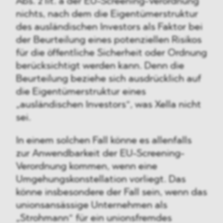
Abs. 2 lit. a der EU-Screening-Verordnung
nichts, nach dem die Eigentümerstruktur
des ausländischen Investors als Faktor bei
der Beurteilung eines potenziellen Risikos
für die öffentliche Sicherheit oder Ordnung
berücksichtigt werden kann. Denn die
Beurteilung beziehe sich ausdrücklich auf
die Eigentümerstruktur eines
„ausländischen Investors“, was Xella nicht
sei.
In einem solchen Fall könne es allenfalls
zur Anwendbarkeit der EU-Screening-
Verordnung kommen, wenn eine
Umgehungskonstellation vorliegt. Das
könne insbesondere der Fall sein, wenn das
unionsansässige Unternehmen als
„Strohmann“ für ein unionsfremdes