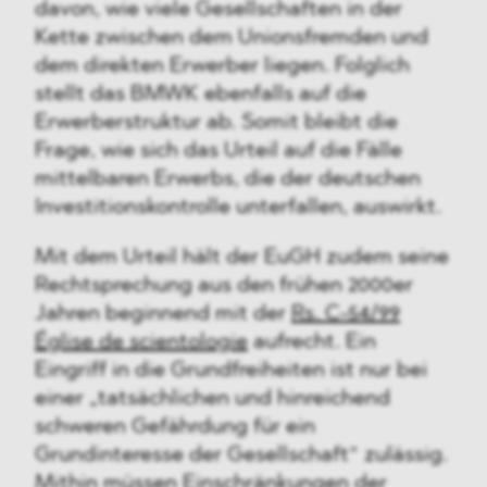
davon, wie viele Gesellschaften in der
Kette zwischen dem Unionsfremden und
dem direkten Erwerber liegen. Folglich
stellt das BMWK ebenfalls auf die
Erwerberstruktur ab. Somit bleibt die
Frage, wie sich das Urteil auf die Fälle
mittelbaren Erwerbs, die der deutschen
Investitionskontrolle unterfallen, auswirkt.
Mit dem Urteil hält der EuGH zudem seine
Rechtsprechung aus den frühen 2000er
Jahren beginnend mit der
Rs. C-54/99
Église de scientologie
aufrecht. Ein
Eingriff in die Grundfreiheiten ist nur bei
einer „tatsächlichen und hinreichend
schweren Gefährdung für ein
Grundinteresse der Gesellschaft“ zulässig.
Mithin müssen Einschränkungen der