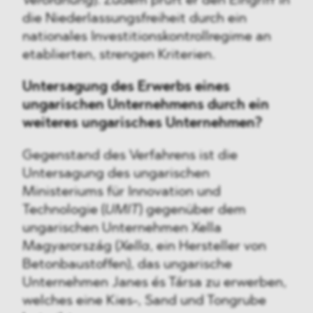
Verordnung
). Zudem prüft er den Eingriff in
die Niederlassungsfreiheit durch ein
nationales Investitionskontrollregime an
etablierten, strengen Kriterien.
Untersagung des Erwerbs eines
ungarischen Unternehmens durch ein
weiteres ungarisches Unternehmen?
Gegenstand des Verfahrens ist die
Untersagung des ungarischen
Ministeriums für Innovation und
Technologie (
UMIT
) gegenüber dem
ungarischen Unternehmen Xella
Magyarország (
Xella
, ein Hersteller von
Betonbaustoffen), das ungarische
Unternehmen Janes és Társa zu erwerben,
welches eine Kies-, Sand und Tongrube