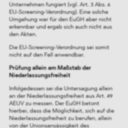
Unternehmen fungiert (vgl. Art. 3 Abs. 6
EU-Screening-Verordnung). Eine solche
Umgehung war für den EuGH aber nicht
erkennbar und ergab sich auch nicht aus
den Akten.
Die EU-Screening-Verordnung sei somit
nicht auf den Fall anwendbar.
Prüfung allein am Maßstab der
Niederlassungsfreiheit
Infolgedessen sei die Untersagung allein
an der Niederlassungsfreiheit aus Art. 49
AEUV zu messen. Der EuGH betont
hierbei, dass die Möglichkeit, sich auf die
Niederlassungsfreiheit zu berufen, allein
von der Unionsansässigkeit des