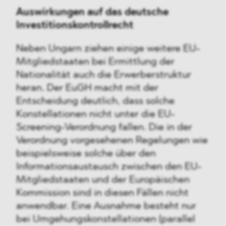
Auswirkungen auf das deutsche
Investitionskontrollrecht
Neben Ungarn ziehen einige weitere EU-
Mitgliedstaaten bei Ermittlung der
Nationalität auch die Erwerberstruktur
heran. Der EuGH macht mit der
Entscheidung deutlich, dass solche
Konstellationen nicht unter die EU-
Screening-Verordnung fallen. Die in der
Verordnung vorgesehenen Regelungen wie
beispielsweise solche über den
Informationsaustausch zwischen den EU-
Mitgliedstaaten und der Europäischen
Kommission sind in diesen Fällen nicht
anwendbar. Eine Ausnahme besteht nur
bei Umgehungskonstellationen (parallel