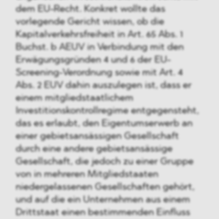
dem EU-Recht. Konkret wollte das
vorlegende Gericht wissen, ob die
Kapitalverkehrsfreiheit in Art. 65 Abs. 1
Buchst. b AEUV in Verbindung mit den
Erwägungsgründen 4 und 6 der EU-
Screening-Verordnung sowie mit Art. 4
Abs. 2 EUV dahin auszulegen ist, dass er
einem mitgliedstaatlichem
Investitionskontrollregime entgegensteht,
das es erlaubt, den Eigentumserwerb an
einer gebietsansässigen Gesellschaft
durch eine andere gebietsansässige
Gesellschaft, die jedoch zu einer Gruppe
von in mehreren Mitgliedstaaten
niedergelassenen Gesellschaften gehört,
und auf die ein Unternehmen aus einem
Drittstaat einen bestimmenden Einfluss