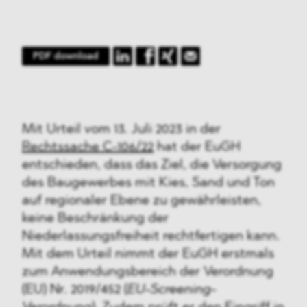
PDF download
Mit Urteil vom 13. Juli 2023 in der
Rechtssache C-106/22
hat der EuGH
entschieden, dass das Ziel, die Versorgung
des Baugewerbes mit Kies, Sand und Ton
auf regionaler Ebene zu gewährleisten,
keine Beschränkung der
Niederlassungsfreiheit rechtfertigen kann.
Mit dem Urteil nimmt der EuGH erstmals
zum Anwendungsbereich der Verordnung
(EU) Nr. 2019/452 (
EU-Screening-