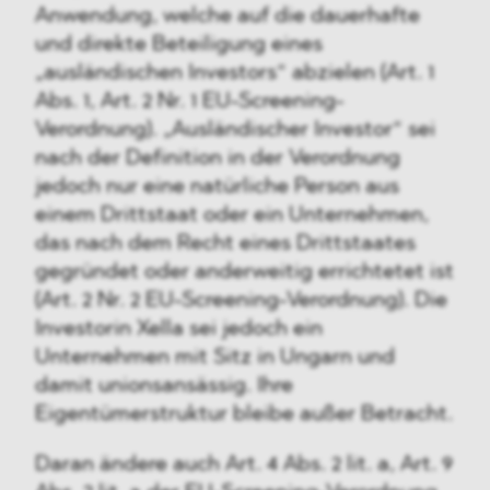
Anwendung, welche auf die dauerhafte
und direkte Beteiligung eines
„ausländischen Investors“ abzielen (Art. 1
Abs. 1, Art. 2 Nr. 1 EU-Screening-
Verordnung). „Ausländischer Investor“ sei
nach der Definition in der Verordnung
jedoch nur eine natürliche Person aus
einem Drittstaat oder ein Unternehmen,
das nach dem Recht eines Drittstaates
gegründet oder anderweitig errichtetet ist
(Art. 2 Nr. 2 EU-Screening-Verordnung). Die
Investorin Xella sei jedoch ein
Unternehmen mit Sitz in Ungarn und
damit unionsansässig. Ihre
Eigentümerstruktur bleibe außer Betracht.
Daran ändere auch Art. 4 Abs. 2 lit. a, Art. 9