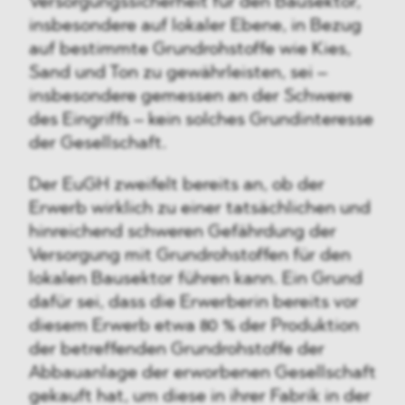
Versorgungssicherheit für den Bausektor,
insbesondere auf lokaler Ebene, in Bezug
auf bestimmte Grundrohstoffe wie Kies,
Sand und Ton zu gewährleisten, sei –
insbesondere gemessen an der Schwere
des Eingriffs – kein solches Grundinteresse
der Gesellschaft.
Der EuGH zweifelt bereits an, ob der
Erwerb wirklich zu einer tatsächlichen und
hinreichend schweren Gefährdung der
Versorgung mit Grundrohstoffen für den
lokalen Bausektor führen kann. Ein Grund
dafür sei, dass die Erwerberin bereits vor
diesem Erwerb etwa 80 % der Produktion
der betreffenden Grundrohstoffe der
Abbauanlage der erworbenen Gesellschaft
gekauft hat, um diese in ihrer Fabrik in der