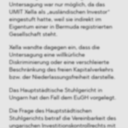
Untersagung war nur möglich, da das
UMIT Xella als „ausländischen Investor“
eingestuft hatte, weil sie indirekt im
Eigentum einer in Bermuda registrierten
Gesellschaft steht.
Xella wandte dagegen ein, dass die
Untersagung eine willkürliche
Diskriminierung oder eine verschleierte
Beschränkung des freien Kapitalverkehrs
bzw. der Niederlassungsfreiheit darstelle.
Das Hauptstädtische Stuhlgericht in
Ungarn hat den Fall dem EuGH vorgelegt.
Die Frage des Hauptstädtischen
Stuhlgerichts betraf die Vereinbarkeit des
ungarischen Investitionskontrollrechts mit