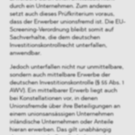
durch ein Unternehmen. Zum anderen
setzt auch dieses Prüfkriterium voraus,
dass der Erwerber unionsfremd ist. Die EU-
Screening-Verordnung bleibt somit auf
Sachverhalte, die dem deutschen
Investitionskontrollrecht unterfallen,
anwendbar.
Jedoch unterfallen nicht nur unmittelbare,
sondern auch mittelbare Erwerbe der
deutschen Investitionskontrolle (§ 55 Abs. 1
AWV). Ein mittelbarer Erwerb liegt auch
bei Konstellationen vor, in denen
Unionsfremde über ihre Beteiligungen an
einem unionsansässigen Unternehmen
inländische Unternehmen oder Anteile
hieran erwerben. Das gilt unabhängig