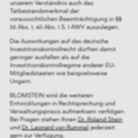
unserem Verständnis auch das
Tatbestandsmerkmal der
voraussichtlichen Beeinträchtigung in §§
55 Abs. 1, 60 Abs. 1 S. 1 AWV auszulegen.
Die Auswirkungen auf das deutsche
Investitionskontrollrecht dürften damit
geringer ausfallen als auf die
Investitionskontrollregime anderer EU-
Mitgliedstaaten wie beispielsweise
Ungarn.
BLOMSTEIN wird die weiteren
Entwicklungen in Rechtsprechung und
Verwaltungspraxis aufmerksam verfolgen.
Bei Fragen stehen Ihnen
Dr. Roland Stein
und
Dr. Leonard von Rummel
jederzeit
gern zur Verfügung.