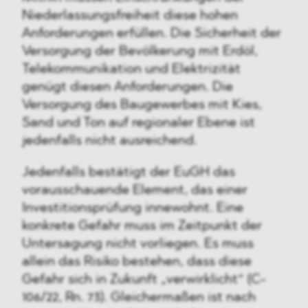
Niederlassungsfreiheit diese hohen
Anforderungen erfüllen. Die Sicherheit der
Versorgung der Bevölkerung mit Erdöl,
Telekommunikation und Elektrizität
genügt diesen Anforderungen. Die
Versorgung des Baugewerbes mit Kies,
Sand und Ton auf regionaler Ebene ist
jedenfalls nicht ausreichend.
Jedenfalls bestätigt der EuGH das
vorausschauende Element, das einer
Investitionsprüfung innewohnt. Eine
konkrete Gefahr muss im Zeitpunkt der
Untersagung nicht vorliegen. Es muss
allein das Risiko bestehen, dass diese
Gefahr sich in Zukunft „verwirklicht“ (C-
106/22, Rn. 73). Gleichermaßen ist nach