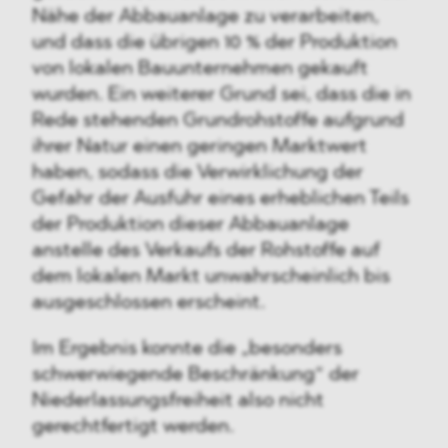
Nähe der Abbauanlage zu verarbeiten,
und dass die übrigen 10 % der Produktion
von lokalen Bauunternehmen gekauft
wurden. Ein weiterer Grund sei, dass die in
Rede stehenden Grundrohstoffe aufgrund
ihrer Natur einen geringen Marktwert
haben, sodass die Verwirklichung der
Gefahr der Ausfuhr eines erheblichen Teils
der Produktion dieser Abbauanlage
anstelle des Verkaufs der Rohstoffe auf
dem lokalen Markt unwahrscheinlich bis
ausgeschlossen erscheint.
Im Ergebnis konnte die „besonders
schwerwiegende Beschränkung“ der
Niederlassungsfreiheit also nicht
gerechtfertigt werden.