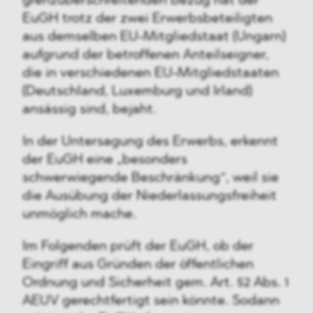
grenzüberschreitenden Bezug hat der
EuGH trotz der zwei Erwerbsbeteiligten
aus demselben EU-Mitgliedstaat (Ungarn)
aufgrund der betroffenen Anteilseigner,
die in verschiedenen EU-Mitgliedstaaten
(Deutschland, Luxemburg und Irland)
ansässig sind, bejaht.
In der Untersagung des Erwerbs, erkennt
der EuGH eine „besonders
schwerwiegende Beschränkung“, weil sie
die Ausübung der Niederlassungsfreiheit
unmöglich mache.
Im Folgenden prüft der EuGH, ob der
Eingriff aus Gründen der öffentlichen
Ordnung und Sicherheit gem. Art. 52 Abs. 1
AEUV gerechtfertigt sein könnte. Sodann