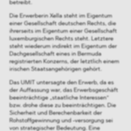
betreibt.
Die Erwerberin Xella steht im Eigentum
einer Gesellschaft deutschen Rechts, die
ihrerseits im Eigentum einer Gesellschaft
luxemburgischen Rechts steht. Letztere
steht wiederum indirekt im Eigentum der
Dachgesellschaft eines in Bermuda
registrierten Konzerns, der letztlich einem
irischen Staatsangehörigen gehört.
Das UMIT untersagte den Erwerb, da es
der Auffassung war, das Erwerbsgeschäft
beeinträchtige „staatliche Interessen“
bzw. drohe diese zu beeinträchtigen. Die
Sicherheit und Berechenbarkeit der
Rohstoffgewinnung und -versorgung sei
von strategischer Bedeutung. Eine