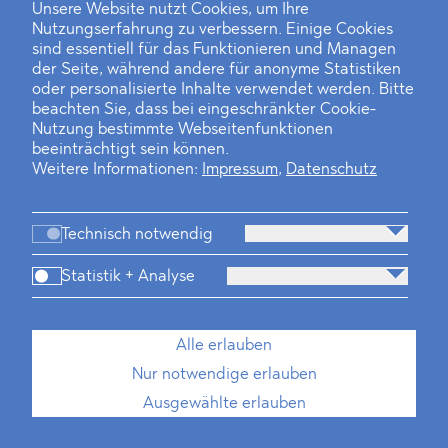
Unsere Website nutzt Cookies, um Ihre
Nutzungserfahrung zu verbessern. Einige Cookies
Finanz- und Energiesektor im Visier
sind essentiell für das Funktionieren und Managen
der Seite, während andere für anonyme Statistiken
Private Dancer
oder personalisierte Inhalte verwendet werden. Bitte
beachten Sie, dass bei eingeschränkter Cookie-
Game Over?
Nutzung bestimmte Webseitenfunktionen
beeinträchtigt sein können.
Weitere Informationen:
Impressum
,
Datenschutz
Technisch notwendig
Statistik + Analyse
Kanzlei
Beratung
Personen
Industrien
Alle erlauben
Neues
Dawn Raids
Standorte
Karriere
Nur notwendige erlauben
Brasilien-Praxis
Ausgewählte erlauben
Impressum
Datenschutz