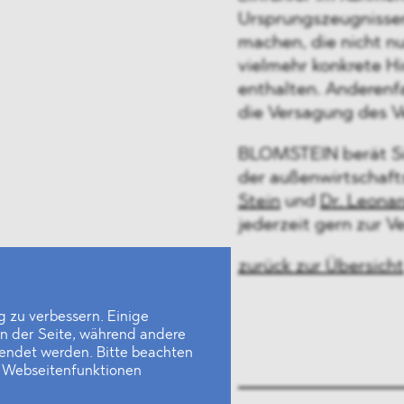
Ursprungszeugnisse
machen, die nicht n
vielmehr konkrete H
enthalten. Anderenfa
die Versagung des V
BLOMSTEIN berät Sie
der außenwirtschaft
Stein
und
Dr. Leona
jederzeit gern zur V
zurück zur Übersicht
 zu verbessern. Einige
en der Seite, während andere
wendet werden. Bitte beachten
e Webseitenfunktionen