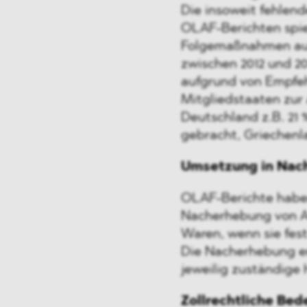
Die insoweit fehlen
OLAF-Berichten spieg
Folgemaßnahmen auf
zwischen 2012 und 20
aufgrund von Empfe
Mitgliedstaaten zur 
Deutschland z.B. 21
gebracht, Griechenla
Umsetzung in Nac
OLAF-Berichte haben 
Nacherhebung von A
Waren, wenn sie fest
Die Nacherhebung er
jeweilig zuständige
Zollrechtliche Bed