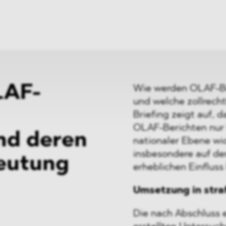
ei
Neues
ung
Dawn Raids
nen
Standorte
trien
Karriere
Brasilien-Praxis
LAF-
Wie werden OLAF-Be
und welche zollrech
Briefing zeigt auf, 
OLAF-Berichten nur
nd deren
nationaler Ebene wi
insbesondere auf den
deutung
erheblichen Einflus
Umsetzung in stra
Die nach Abschluss