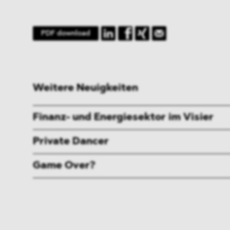
PDF download
Weitere Neuigkeiten
Finanz- und Energiesektor im Visier
Private Dancer
Game Over?