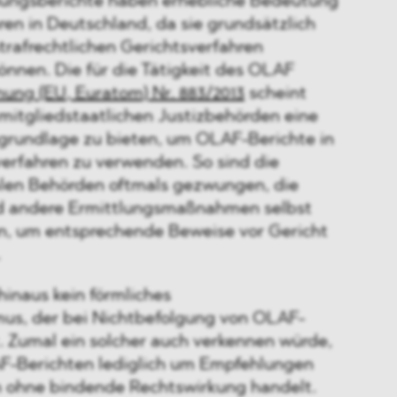
hungsberichte haben erhebliche Bedeutung
ren in Deutschland, da sie grundsätzlich
strafrechtlichen Gerichtsverfahren
nnen. Die für die Tätigkeit des OLAF
nung (EU, Euratom) Nr. 883/2013
scheint
e mitgliedstaatlichen Justizbehörden eine
grundlage zu bieten, um OLAF-Berichte in
verfahren zu verwenden. So sind die
len Behörden oftmals gezwungen, die
 andere Ermittlungsmaßnahmen selbst
n, um entsprechende Beweise vor Gericht
.
 hinaus kein förmliches
us, der bei Nichtbefolgung von OLAF-
. Zumal ein solcher auch verkennen würde,
AF-Berichten lediglich um Empfehlungen
 ohne bindende Rechtswirkung handelt.