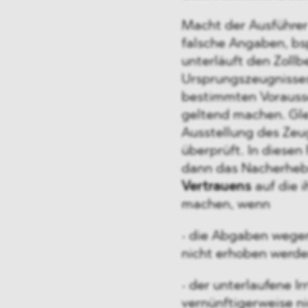
Macht der Ausführe
falsche Angaben, bs
unterläuft den Zollb
Ursprungszeugnisses 
bestimmten Vorauss
geltend machen. Glei
Ausstellung des Zeu
überprüft. In diesen
dann das Nacherheb
Vertrauens
auf die 
machen, wenn
• die Abgaben wegen
nicht erhoben werde
• der unterlaufene I
vernünftigerweise n