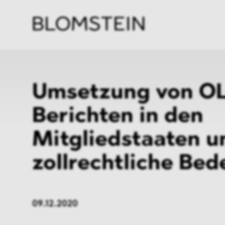
Kanzl
Berat
Perso
Indus
Umsetzung von O
Berichten in den
Mitgliedstaaten u
zollrechtliche Be
09.12.2020