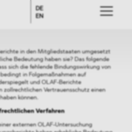
DE
EN
richte in den Mitgliedstaaten umgesetzt
tliche Bedeutung haben sie? Das folgende
dass sich die fehlende Bindungswirkung von
 bedingt in Folgemaßnahmen auf
derspiegelt und OLAF-Berichte
 zollrechtlichen Vertrauensschutz einen
s haben können.
frechtlichen Verfahren
 einer externen OLAF-Untersuchung