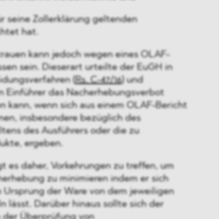
für seine Zollerklärung geltenden
tet hat.
trauen kann jedoch wegen eines OLAF-
sen sein. Dieserart urteilte der EuGH in
dungsverfahren (
Rs. C-47/16
) und
ein Einführer das Nacherhebungsverbot
n kann, wenn sich aus einem OLAF-Bericht
onen, insbesondere bezüglich des
tens des Ausführers oder die zu
ukte, ergeben.
t es daher, Vorkehrungen zu treffen, um
cherhebung zu minimieren indem er sich
n Ursprung der Ware von dem jeweiligen
n lässt. Darüber hinaus sollte sich der
 der Überprüfung von