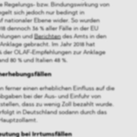
de Regelungs- bzw. Bindungswirkung von
elt sich jedoch nur bedingt in
 nationaler Ebene wider. So wurden
18 dennoch 36 % aller Fälle in der EU
hlungen und
Berichten
des Amts in den
Anklage gebracht. Im Jahr 2018 hat
 % der OLAF-Empfehlungen zur Anklage
nd 80 % und Italien 48 %.
herhebungsfällen
ferner einen erheblichen Einfluss auf die
bgaben bei der Aus- und Einfuhr von
stellen, dass zu wenig Zoll bezahlt wurde.
folgt in Deutschland sodann durch das
 Hauptzollamt.
eutung bei Irrtumsfällen