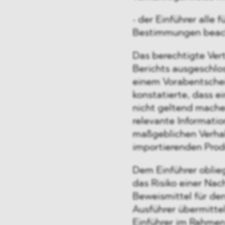
• der Einführer alle 
Bestimmungen beach
Das berechtigte Ver
Berichts ausgeschlos
einem Vorabentschei
konstatierte, dass 
nicht geltend mache
relevante Informati
maßgeblichen Verhal
importierenden Prod
Dem Einführer oblieg
das Risiko einer Na
Beweismittel für de
Ausführer übermittel
Einführer im Rahmen