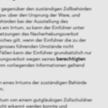
r gegenüber den zuständigen Zollbehörden
pw. über den Ursprung der Ware, und
ehörden bei der Ausstellung des
ein Irrtum, so kann der Einführer unter
etzungen das Nacherhebungsverbot
ches gilt, wenn der Einführer die zu der
gnisses führenden Umstände nicht
 Fällen kann der Einführer grundsätzlich nur
ungsverbot wegen seines
berechtigten
ihm vorliegenden Informationen geltend
 eines Irrtums der zuständigen Behörde
n,
rrtum von einem gutgläubigen Zollschuldner
icht erkannt werden konnte und