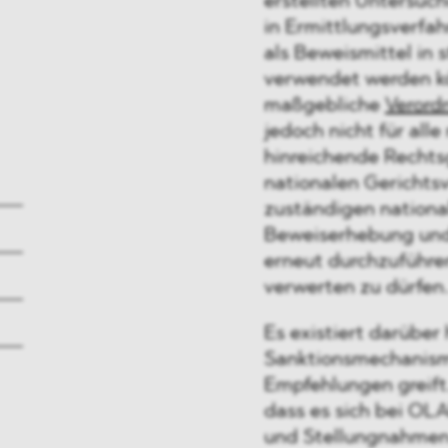
erstellten Untersuc
in Ermittlungsverfah
als Beweismittel in 
verwendet werden kö
maßgebliche
Verord
jedoch nicht für all
hinreichende Rechts
nationalen Gerichts
zuständigen nationa
Beweiserhebung und
erneut durchzuführe
verwerten zu dürfen
Es existiert darüber
Sanktionsmechanism
Empfehlungen greift
dass es sich bei OL
und Stellungnahmen