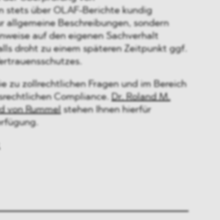
n stets über OLAF-Berichte kundig
ur allgemeine Beschreibungen, sondern
inweise auf den eigenen Sachverhalt
lls droht zu einem späteren Zeitpunkt ggf.
ertrauensschutzes.
 zu zollrechtlichen Fragen und im Bereich
srechtlichen Compliance.
Dr. Roland M.
rd von Rummel
stehen Ihnen hierfür
erfügung.