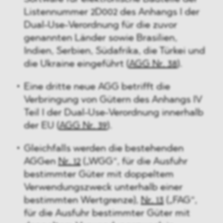
Listennummer 2D002 des Anhangs I der
Dual-Use-Verordnung für die zuvor
genannten Länder sowie Brasilien,
Indien, Serbien, Südafrika, die Türkei und
die Ukraine eingeführt (
AGG Nr. 38
).
Eine dritte neue AGG betrifft die
Verbringung von Gütern des Anhangs IV
Teil I der Dual-Use-Verordnung innerhalb
der EU (
AGG Nr. 39
).
Gleichfalls werden die bestehenden
AGGen
Nr. 12
(„WGG“, für die Ausfuhr
bestimmter Güter mit doppeltem
Verwendungszweck unterhalb einer
bestimmten Wertgrenze),
Nr. 13
(„FAG“,
für die Ausfuhr bestimmter Güter mit