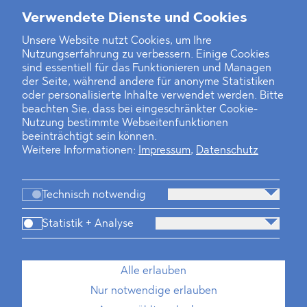
Weitere Neuigkeiten
Verwendete Dienste und Cookies
Unsere Website nutzt Cookies, um Ihre
Nutzungserfahrung zu verbessern. Einige Cookies
Finanz- und Energiesektor im Visier
sind essentiell für das Funktionieren und Managen
der Seite, während andere für anonyme Statistiken
Private Dancer
oder personalisierte Inhalte verwendet werden. Bitte
beachten Sie, dass bei eingeschränkter Cookie-
Game Over?
Nutzung bestimmte Webseitenfunktionen
beeinträchtigt sein können.
Weitere Informationen:
Impressum
,
Datenschutz
Technisch notwendig
Statistik + Analyse
Kanzlei
Beratung
Personen
Industrien
Alle erlauben
Neues
Dawn Raids
Standorte
Karriere
Nur notwendige erlauben
Brasilien-Praxis