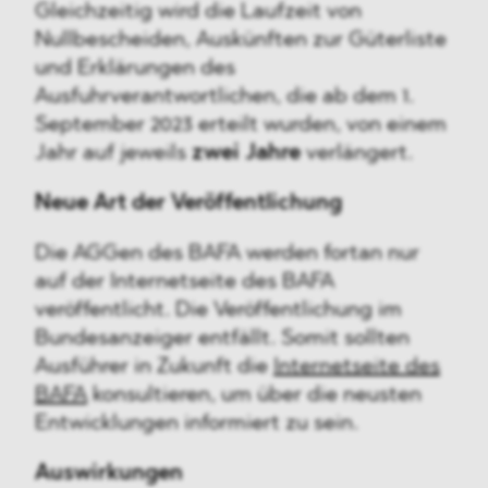
Gleichzeitig wird die Laufzeit von
Nullbescheiden, Auskünften zur Güterliste
und Erklärungen des
Ausfuhrverantwortlichen, die ab dem 1.
September 2023 erteilt wurden, von einem
Jahr auf jeweils
zwei Jahre
verlängert.
Neue Art der Veröffentlichung
Die AGGen des BAFA werden fortan nur
auf der Internetseite des BAFA
veröffentlicht. Die Veröffentlichung im
Bundesanzeiger entfällt. Somit sollten
Ausführer in Zukunft die
Internetseite des
BAFA
konsultieren, um über die neusten
Entwicklungen informiert zu sein.
Auswirkungen