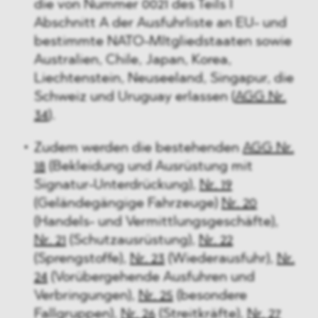
die von Nummer 0021 des Teils I
Abschnitt A der Ausfuhrliste an EU- und
bestimmte NATO-MItgliedstaaten sowie
Australien, Chile, Japan, Korea,
Liechtenstein, Neuseeland, Singapur, die
Schweiz und Uruguay erlassen (
AGG Nr.
34
).
Zudem werden die bestehenden
AGG Nr.
18
(Bekleidung und Ausrüstung mit
Signatur-Unterdrückung),
Nr. 19
(Geländegängige Fahrzeuge)
Nr. 20
(Handels- und Vermittlungsgeschäfte),
Nr. 21
(Schutzausrüstung),
Nr. 22
(Sprengstoffe),
Nr. 23
(Wiederausfuhr),
Nr.
24
(Vorübergehende Ausfuhren und
Verbringungen),
Nr. 25
(besondere
Fallgruppen),
Nr. 26
(Streitkräfte),
Nr. 27