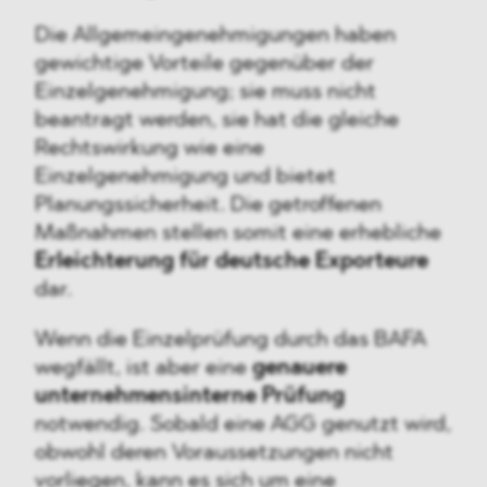
Die Allgemeingenehmigungen haben
gewichtige Vorteile gegenüber der
Einzelgenehmigung; sie muss nicht
beantragt werden, sie hat die gleiche
Rechtswirkung wie eine
Einzelgenehmigung und bietet
Planungssicherheit. Die getroffenen
Maßnahmen stellen somit eine erhebliche
Erleichterung für deutsche Exporteure
dar.
Wenn die Einzelprüfung durch das BAFA
wegfällt, ist aber eine
genauere
unternehmensinterne Prüfung
notwendig. Sobald eine AGG genutzt wird,
obwohl deren Voraussetzungen nicht
vorliegen, kann es sich um eine