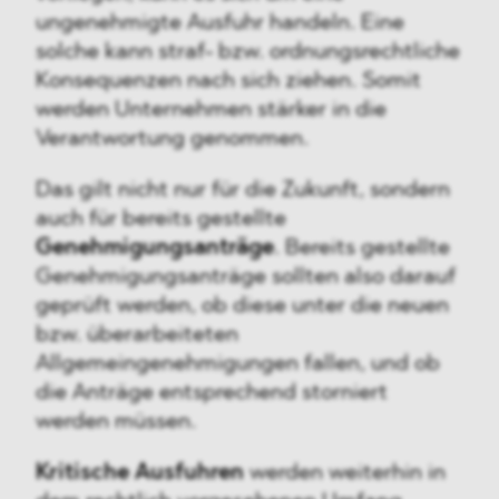
ungenehmigte Ausfuhr handeln. Eine
solche kann straf- bzw. ordnungsrechtliche
Konsequenzen nach sich ziehen. Somit
werden Unternehmen stärker in die
Verantwortung genommen.
Das gilt nicht nur für die Zukunft, sondern
auch für bereits gestellte
Genehmigungsanträge
. Bereits gestellte
Genehmigungsanträge sollten also darauf
geprüft werden, ob diese unter die neuen
bzw. überarbeiteten
Allgemeingenehmigungen fallen, und ob
die Anträge entsprechend storniert
werden müssen.
Kritische Ausfuhren
werden weiterhin in