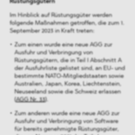
Rüstungsgütern
Im Hinblick auf Rüstungsgüter werden
folgende Maßnahmen getroffen, die zum 1.
September 2023 in Kraft treten:
Zum einen wurde eine neue AGG zur
Ausfuhr und Verbringung von
Rüstungsgütern, die in Teil I Abschnitt A
der Ausfuhrliste gelistet sind, an EU- und
bestimmte NATO-Mitgliedstaaten sowie
Australien, Japan, Korea, Liechtenstein,
Neuseeland sowie die Schweiz erlassen
(
AGG Nr. 33
).
Zum anderen wurde eine neue AGG zur
Ausfuhr und Verbringung von Software
für bereits genehmigte Rüstungsgüter,