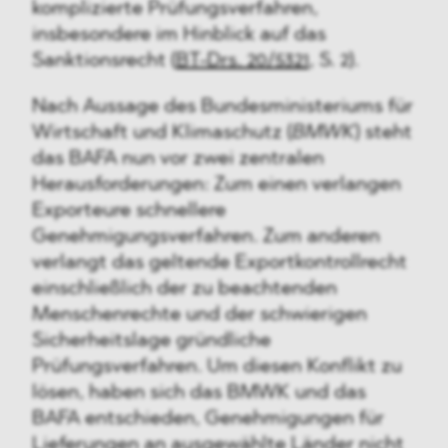
komplizierte Prüfungsverfahren,
insbesondere im Hinblick auf das
Sanktionsrecht (
BT-Drs. 20/5321
, S. 2).
Nach Aussage des Bundesministeriums für
Wirtschaft und Klimaschutz (
BMWK
) steht
das BAFA nun vor zwei zentralen
Herausforderungen: Zum einen verlangen
Exporteure schnellere
Genehmigungsverfahren. Zum anderen
verlangt das geltende Exportkontrollrecht
einschließlich der zu beachtenden
Menschenrechte und der schwierigen
Sicherheitslage gründliche
Prüfungsverfahren. Um diesen Konflikt zu
lösen, haben sich das BMWK und das
BAFA entschieden, Genehmigungen für
Lieferungen an ausgewählte Länder nicht