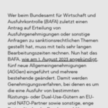
Wer beim Bundesamt für Wirtschaft und
Ausfuhrkontrolle (
BAFA
) zuletzt einen
Antrag auf Erteilung von
Ausfuhrgenehmigungen oder sonstige
Anfragen zu sanktionsrechtlichen Themen
gestellt hat, muss mit teils sehr langen
Bearbeitungszeiten rechnen. Nun hat das
BAFA,
wie am 1. August 2023 angekündigt
,
fünf neue Allgemeingenehmigungen
(
AGGen
) eingeführt und mehrere
bestehende geändert. Damit werden
Genehmigungsverfahren, bei denen es um
die eine Ausfuhr von bestimmten
Rüstungs- oder Dual-Use-Gütern an EU-
und NATO-Partner sowie sonstige, enge