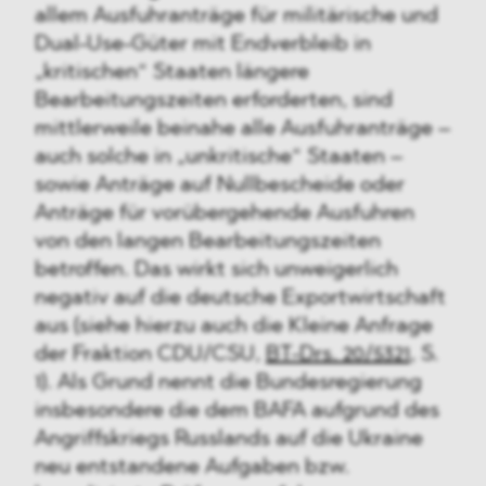
allem Ausfuhranträge für militärische und
Dual-Use-Güter mit Endverbleib in
„kritischen“ Staaten längere
Bearbeitungszeiten erforderten, sind
mittlerweile beinahe alle Ausfuhranträge –
auch solche in „unkritische“ Staaten –
sowie Anträge auf Nullbescheide oder
Anträge für vorübergehende Ausfuhren
von den langen Bearbeitungszeiten
betroffen. Das wirkt sich unweigerlich
negativ auf die deutsche Exportwirtschaft
aus (siehe hierzu auch die Kleine Anfrage
der Fraktion CDU/CSU,
BT-Drs. 20/5321
, S.
1). Als Grund nennt die Bundesregierung
insbesondere die dem BAFA aufgrund des
Angriffskriegs Russlands auf die Ukraine
neu entstandene Aufgaben bzw.