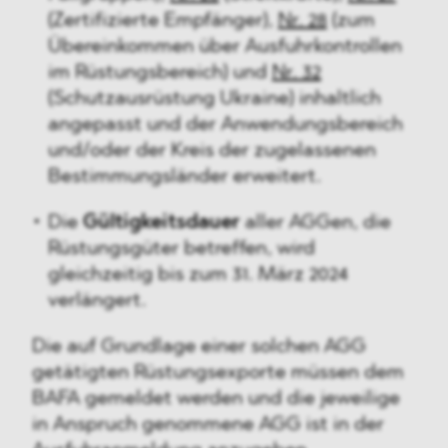
(Zertifizierte Empfänger),
Nr. 28
(zum
Übereinkommen über Ausfuhrkontrollen
im Rüstungsbereich) und
Nr. 32
(Schutzausrüstung Ukraine) inhaltlich
angepasst und der Anwendungsbereich
und/oder der Kreis der zugelassenen
Bestimmungsländer erweitert.
Die
Gültigkeitsdauer
aller AGGen, die
Rüstungsgüter betreffen, wird
gleichzeitig bis zum 31. März 2024
verlängert.
Die auf Grundlage einer solchen AGG
getätigten Rüstungsexporte müssen dem
BAFA gemeldet werden und die jeweilige
in Anspruch genommene AGG ist in der