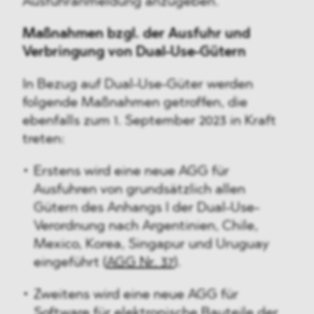
Ausfuhranmeldung anzugeben.
Maßnahmen bzgl. der Ausfuhr und
Verbringung von Dual-Use-Gütern
In Bezug auf Dual-Use-Güter werden
folgende Maßnahmen getroffen, die
ebenfalls zum 1. September 2023 in Kraft
treten:
Erstens wird eine neue AGG für
Ausfuhren von grundsätzlich allen
Gütern des Anhangs I der Dual-Use-
Verordnung nach Argentinien, Chile,
Mexico, Korea, Singapur und Uruguay
eingeführt (
AGG Nr. 37
).
Zweitens wird eine neue AGG für
Software für elektronische Bauteile der