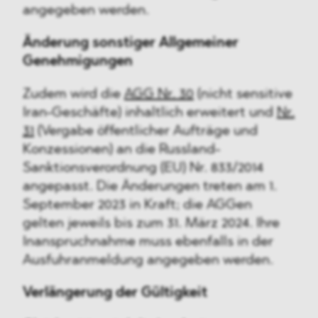
angegeben werden.
Änderung sonstiger Allgemeiner
Genehmigungen
Zudem wird die
AGG Nr. 30
(nicht sensitive
Iran-Geschäfte) inhaltlich erweitert und
Nr.
31
(Vergabe öffentlicher Aufträge und
Konzessionen) an die Russland-
Sanktionsverordnung (EU) Nr. 833/2014
angepasst. Die Änderungen treten am 1.
September 2023 in Kraft; die AGGen
gelten jeweils bis zum 31. März 2024. Ihre
Inanspruchnahme muss ebenfalls in der
Ausfuhranmeldung angegeben werden.
Verlängerung der Gültigkeit