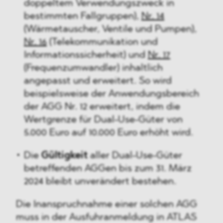
doppeltem Verwendungszweck in
bestimmten Fallgruppen),
Nr. 14
(Wärmetauscher, Ventile und Pumpen),
Nr. 16
(Telekommunikation und
Informationssicherheit) und
Nr. 17
(Frequenzumwandler) inhaltlich
angepasst und erweitert. So wird
beispielsweise der Anwendungsbereich
der AGG Nr. 12 erweitert, indem die
Wertgrenze für Dual-Use-Güter von
5.000 Euro auf 10.000 Euro erhöht wird.
Die
Gültigkeit
aller Dual-Use-Güter
betreffenden AGGen bis zum 31. März
2024 bleibt unverändert bestehen.
Die Inanspruchnahme einer solchen AGG
muss in der Ausfuhranmeldung in ATLAS