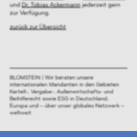
und
Dr. Tobias Ackermann
jederzeit gern
zur Verfügung.
zurück zur Übersicht
BLOMSTEIN | Wir beraten unsere
internationalen Mandanten in den Gebieten
Kartell-, Vergabe-, Außenwirtschafts- und
Beihilferecht sowie ESG in Deutschland,
Europa und – über unser globales Netzwerk –
weltweit.