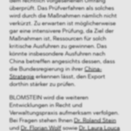
dem rechtlich vorgesehenen Umfang
überprüft. Das Prüfverfahren als solches
wird durch die Maßnahmen nämlich nicht
verkürzt. Zu erwarten ist möglicherweise
gar eine intensivere Prüfung, da Ziel der
Maßnahmen ist, Ressourcen für solch
kritische Ausfuhren zu gewinnen. Das
könnte insbesondere Ausfuhren nach
China betreffen angesichts dessen, dass
die Bundesregierung in ihrer
China-
Strategie
erkennen lässt, den Export
dorthin stärker zu prüfen.
BLOMSTEIN wird die weiteren
Entwicklungen in Recht und
Verwaltungspraxis aufmerksam verfolgen.
Bei Fragen stehen Ihnen
Dr. Roland Stein
und
Dr. Florian Wolf
sowie
Dr. Laura Louca