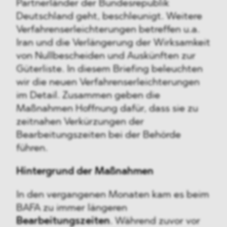
Partnerländer der Bundesrepublik
Deutschland geht, beschleunigt. Weitere
Verfahrenserleichterungen betreffen u.a.
Iran und die Verlängerung der Wirksamkeit
von Nullbescheiden und Auskünften zur
Güterliste. In diesem Briefing beleuchten
wir die neuen Verfahrenserleichterungen
im Detail. Zusammen geben die
Maßnahmen Hoffnung dafür, dass sie zu
zeitnahen Verkürzungen der
Bearbeitungszeiten bei der Behörde
führen.
Hintergrund der Maßnahmen
In den vergangenen Monaten kam es beim
BAFA zu immer längeren
Bearbeitungszeiten
. Während zuvor vor