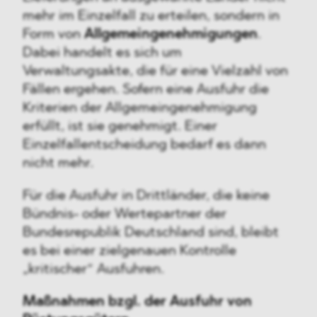
mehr im Einzelfall zu erteilen, sondern in
Form von
Allgemeingenehmigungen
.
Dabei handelt es sich um
Verwaltungsakte, die für eine Vielzahl von
Fällen ergehen. Sofern eine Ausfuhr die
Kriterien der Allgemeingenehmigung
erfüllt, ist sie genehmigt. Einer
Einzelfallentscheidung bedarf es dann
nicht mehr.
Für die Ausfuhr in Drittländer, die keine
Bündnis- oder Wertepartner der
Bundesrepublik Deutschland sind, bleibt
es bei einer zielgenauen Kontrolle
„kritischer“ Ausfuhren.
Maßnahmen bzgl. der Ausfuhr von