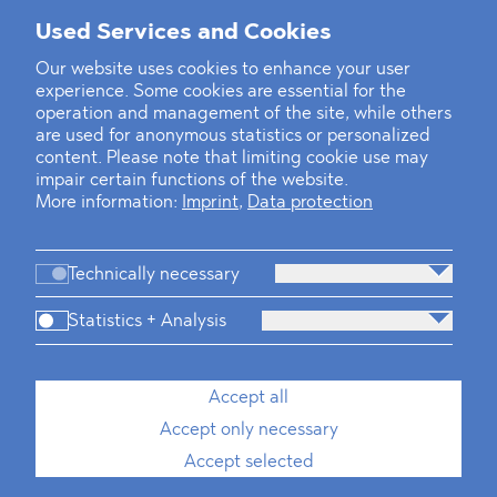
Used Services and Cookies
‹
1
2
3
4
5
6
7
8
9
10
...
22
23
›
Our website uses cookies to enhance your user
experience. Some cookies are essential for the
operation and management of the site, while others
are used for anonymous statistics or personalized
content. Please note that limiting cookie use may
impair certain functions of the website.
More information:
Imprint
,
Data protection
Technically necessary
Statistics + Analysis
Firm
Practices
Team
Industries
Accept all
Accept only necessary
News
Dawn Raids
Career
Locations
Brazil Desk
Accept selected
Imprint
Data protection