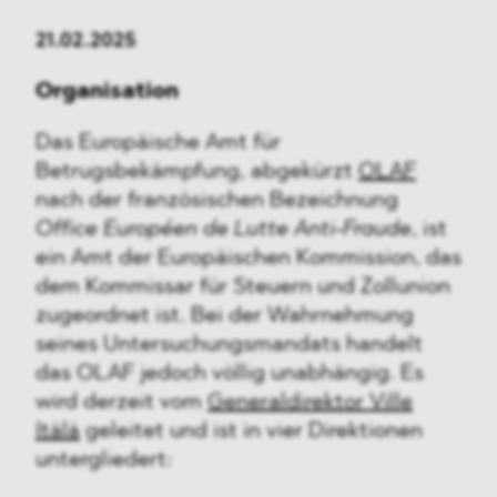
21.02.2025
Organisation
Das Europäische Amt für
Betrugsbekämpfung, abgekürzt
OLAF
nach der französischen Bezeichnung
Office Européen de Lutte Anti-Fraude
, ist
ein Amt der Europäischen Kommission, das
dem Kommissar für Steuern und Zollunion
zugeordnet ist. Bei der Wahrnehmung
seines Untersuchungsmandats handelt
das OLAF jedoch völlig unabhängig. Es
wird derzeit vom
Generaldirektor Ville
Itälä
geleitet und ist in vier Direktionen
untergliedert: