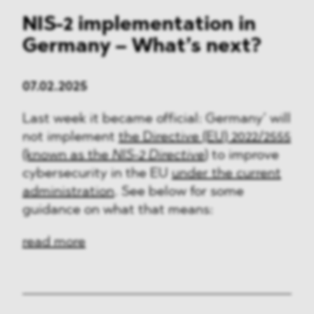
NIS-2 implementation in
Germany – What’s next?
07.02.2025
Last week it became official: Germany’ will
not implement
the Directive (EU) 2022/2555
(known as the
NIS-2 Directive
)
to improve
cybersecurity in the EU
under the current
administration
. See below for some
guidance on what that means:
read more