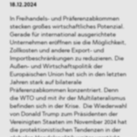
18.12.2024
In Freihandels- und Präferenzabkommen
stecken großes wirtschaftliches Potenzial.
Gerade für international ausgerichtete
Unternehmen eröffnen sie die Möglichkeit,
Zollkosten und andere Export- und
Importbeschränkungen zu reduzieren. Die
Außen- und Wirtschaftspolitik der
Europäischen Union hat sich in den letzten
Jahren stark auf bilaterale
Präferenzabkommen konzentriert. Denn
die WTO und mit ihr der Multilateralismus
befinden sich in der Krise. Die Wiederwahl
von Donald Trump zum Präsidenten der
Vereinigten Staaten im November 2024 hat
die protektionistischen Tendenzen in der