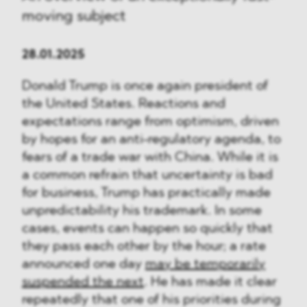
moving subject
28.01.2025
Donald Trump is once again president of
the United States. Reactions and
expectations range from optimism, driven
by hopes for an anti-regulatory agenda, to
fears of a trade war with China. While it is
a common refrain that uncertainty is bad
for business, Trump has practically made
unpredictability his trademark. In some
cases, events can happen so quickly that
they pass each other by the hour; a rate
announced one day
may be temporarily
suspended the next
. He has made it clear
repeatedly that one of his priorities during