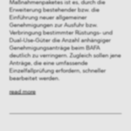
Maßnahmenpaketes ist es, durch die
Erweiterung bestehender bzw. die
Einführung neuer allgemeiner
Genehmigungen zur Ausfuhr bzw.
Verbringung bestimmter Rüstungs- und
Dual-Use-Güter die Anzahl anhängiger
Genehmigungsanträge beim BAFA
deutlich zu verringern. Zugleich sollen jene
Anträge, die eine umfassende
Einzelfallprüfung erfordern, schneller
bearbeitet werden.
read more