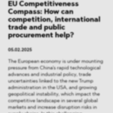
EU Competitiveness
Compass: How can
competition, international
trade and public
procurement help?
05.02.2025
The European economy is under mounting
pressure from China's rapid technological
advances and industrial policy, trade
uncertainties linked to the new Trump
administration in the USA, and growing
geopolitical instability, which impact the
competitive landscape in several global
markets and increase disruption risks in