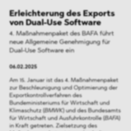
Erleichterung des Exports
von Dual-Use Software
4. Maßnahmenpaket des BAFA führt
neue Allgemeine Genehmigung für
Dual-Use Software ein
06.02.2025
Am 15. Januar ist das 4. Maßnahmenpaket
zur Beschleunigung und Optimierung der
Exportkontrollverfahren des
Bundeministeriums für Wirtschaft und
Klimaschutz (
BMWK
) und des Bundesamts
für Wirtschaft und Ausfuhrkontrolle (
BAFA
)
in Kraft getreten. Zielsetzung des