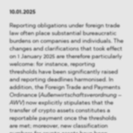
10.01.2025
Reporting obligations under foreign trade
law often place substantial bureaucratic
burdens on companies and individuals. The
changes and clarifications that took effect
on 1 January 2025 are therefore particularly
welcome: for instance, reporting
thresholds have been significantly raised
and reporting deadlines harmonised. In
addition, the Foreign Trade and Payments
Ordinance (
Außenwirtschaftsverordnung –
AWV
) now explicitly stipulates that the
transfer of crypto assets constitutes a
reportable payment once the thresholds
are met; moreover, new classification