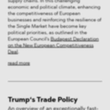
supply chains. In this challenging
economic and political climate, enhancing
the competitiveness of European
businesses and reinforcing the resilience of
the Single Market have become key
political priorities, as outlined in the
European Council's
Budapest Declaration
on the New European Competitiveness
Deal
.
read more
Trump‘s Trade Policy
An overview of an exceptionally fast-