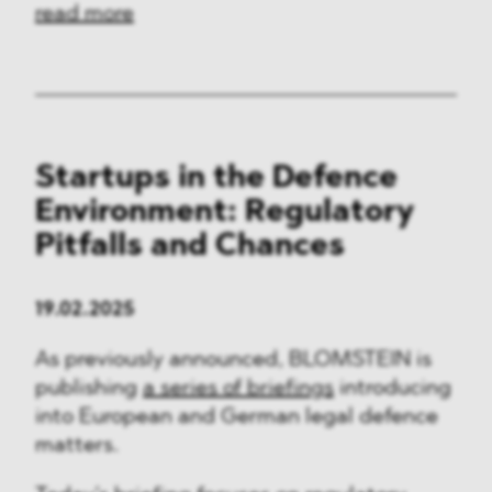
read more
Startups in the Defence
Environment: Regulatory
Pitfalls and Chances
19.02.2025
As previously announced, BLOMSTEIN is
publishing
a series of briefings
introducing
into European and German legal defence
matters.