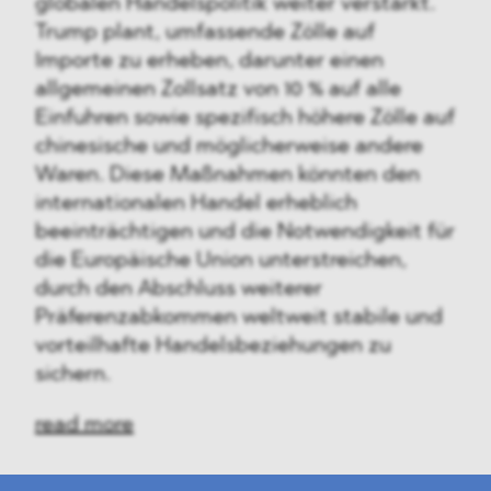
globalen Handelspolitik weiter verstärkt.
Trump plant, umfassende Zölle auf
Importe zu erheben, darunter einen
allgemeinen Zollsatz von 10 % auf alle
Einfuhren sowie spezifisch höhere Zölle auf
chinesische und möglicherweise andere
Waren. Diese Maßnahmen könnten den
internationalen Handel erheblich
beeinträchtigen und die Notwendigkeit für
die Europäische Union unterstreichen,
durch den Abschluss weiterer
Präferenzabkommen weltweit stabile und
vorteilhafte Handelsbeziehungen zu
sichern.
read more