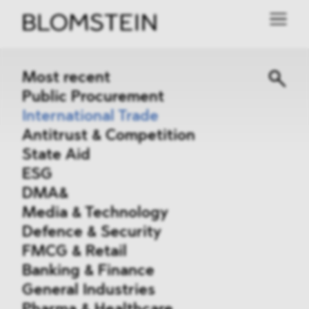
Most recent
Public Procurement
International Trade
Antitrust & Competition
State Aid
ESG
DMA&
Media & Technology
Defence & Security
FMCG & Retail
Banking & Finance
General Industries