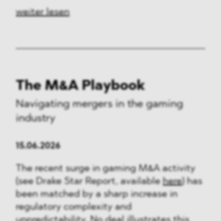
weiter lesen
The M&A Playbook
Navigating mergers in the gaming
industry
15.06.2026
The recent surge in gaming M&A activity
(see Drake Star Report, available
here
) has
been matched by a sharp increase in
regulatory complexity and
unpredictability. No deal illustrates this