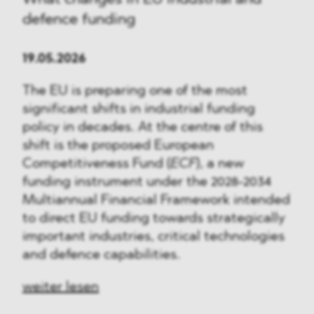
defence funding
19.05.2026
The EU is preparing one of the most
significant shifts in industrial funding
policy in decades. At the centre of this
shift is the proposed European
Competitiveness Fund (
ECF
), a new
funding instrument under the 2028-2034
Multiannual Financial Framework intended
to direct EU funding towards strategically
important industries, critical technologies
and defence capabilities.
weiter lesen