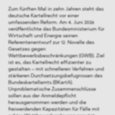
Zum fünften Mal in zehn Jahren steht das
deutsche Kartellrecht vor einer
umfassenden Reform. Am 4. Juni 2026
veröffentlichte das Bundesministerium für
Wirtschaft und Energie seinen
Referentenentwurf zur 12. Novelle des
Gesetzes gegen
Wettbewerbsbeschränkungen (GWB). Ziel
ist es, das Kartellrecht effizienter zu
gestalten – mit schnelleren Verfahren und
stärkeren Durchsetzungsbefugnissen des
Bundeskartellamts (BKartA).
Unproblematische Zusammenschlüsse
sollen aus der Anmeldepflicht
herausgenommen werden und die
freiwerdenden Kapazitäten für Fälle mit