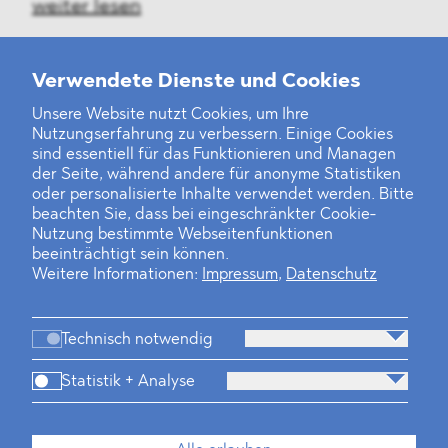
weiter lesen
Verwendete Dienste und Cookies
Unsere Website nutzt Cookies, um Ihre
‹
1
2
3
4
5
6
7
8
›
Nutzungserfahrung zu verbessern. Einige Cookies
sind essentiell für das Funktionieren und Managen
der Seite, während andere für anonyme Statistiken
oder personalisierte Inhalte verwendet werden. Bitte
beachten Sie, dass bei eingeschränkter Cookie-
Nutzung bestimmte Webseitenfunktionen
beeinträchtigt sein können.
Weitere Informationen:
Impressum
,
Datenschutz
Technisch notwendig
Statistik + Analyse
Kanzlei
Beratung
Personen
Industrien