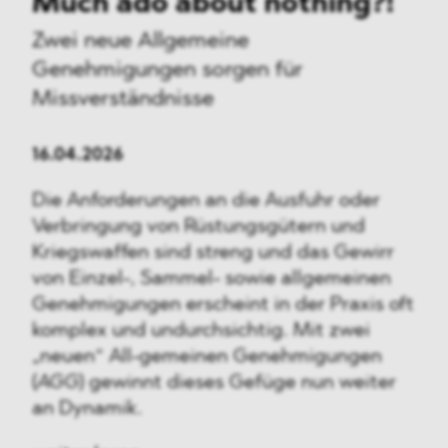
Much ado about nothing?!
Zwei neue Allgemeine
Genehmigungen sorgen für
Missverständnisse
16.04.2026
Die Anforderungen an die Ausfuhr oder
Verbringung von Rüstungsgütern und
Kriegswaffen sind streng und das Gewirr
von Einzel-, Sammel- sowie allgemeinen
Genehmigungen erscheint in der Praxis oft
komplex und undurchsichtig. Mit zwei
„neuen“ All-gemeinen Genehmigungen
(
AGG
) gewinnt dieses Gefüge nun weiter
an Dynamik.