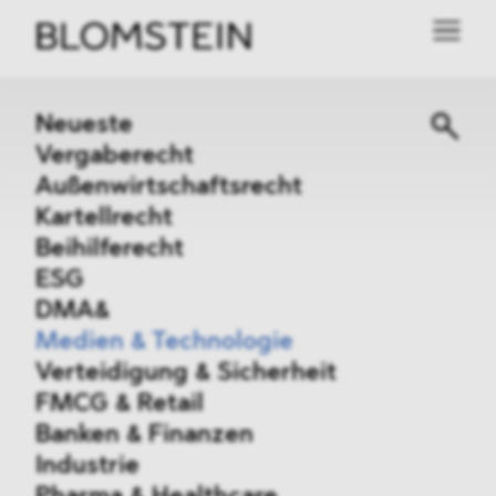
Neueste
Vergaberecht
Außenwirtschaftsrecht
Kartellrecht
Beihilferecht
ESG
DMA&
Medien & Technologie
Verteidigung & Sicherheit
FMCG & Retail
Banken & Finanzen
Industrie