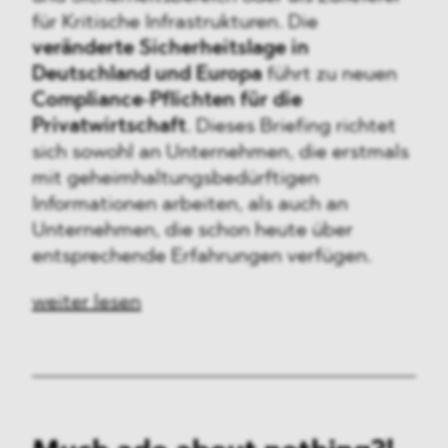
für Kritische Infrastrukturen. Die
veränderte Sicherheitslage in
Deutschland und Europa
führt zu neuen
Compliance‑Pflichten für die
Privatwirtschaft
. Dieses Briefing richtet
sich sowohl an Unternehmen, die erstmals
mit geheimhaltungsbedürftigen
Informationen arbeiten, als auch an
Unternehmen, die schon heute über
entsprechende Erfahrungen verfügen.
weiter lesen