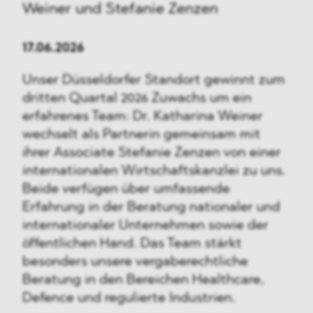
Weiner und Stefanie Zenzen
17.06.2026
Unser Düsseldorfer Standort gewinnt zum
dritten Quartal 2026 Zuwachs um ein
erfahrenes Team: Dr. Katharina Weiner
wechselt als Partnerin gemeinsam mit
ihrer Associate Stefanie Zenzen von einer
internationalen Wirtschaftskanzlei zu uns.
Beide verfügen über umfassende
Erfahrung in der Beratung nationaler und
internationaler Unternehmen sowie der
öffentlichen Hand. Das Team stärkt
besonders unsere vergaberechtliche
Beratung in den Bereichen Healthcare,
Defence und regulierte Industrien.