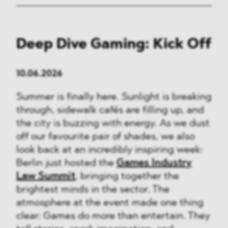
Deep Dive Gaming: Kick Off
10.06.2026
Summer is finally here. Sunlight is breaking
through, sidewalk cafés are filling up, and
the city is buzzing with energy. As we dust
off our favourite pair of shades, we also
look back at an incredibly inspiring week:
Berlin just hosted the
Games Industry
Law Summit
, bringing together the
brightest minds in the sector. The
atmosphere at the event made one thing
clear: Games do more than entertain. They