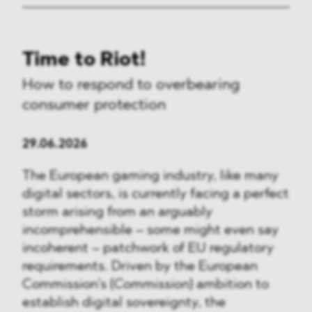
Time to Riot!
How to respond to overbearing
consumer protection
29.06.2026
The European gaming industry, like many
digital sectors, is currently facing a perfect
storm arising from an arguably
incomprehensible – some might even say
incoherent – patchwork of EU regulatory
requirements. Driven by the European
Commission’s (
Commission
) ambition to
establish digital sovereignty, the