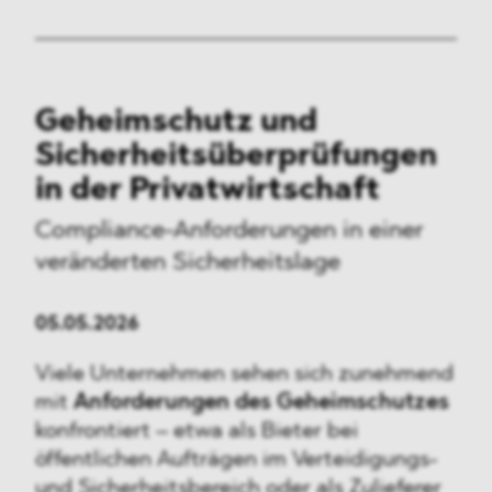
Geheimschutz und
Sicherheitsüberprüfungen
in der Privatwirtschaft
Compliance-Anforderungen
in einer
veränderten Sicherheitslage
05.05.2026
Viele Unternehmen sehen sich zunehmend
mit
Anforderungen des Geheimschutzes
konfrontiert – etwa als Bieter bei
öffentlichen Aufträgen im Verteidigungs-
und Sicherheitsbereich oder als Zulieferer