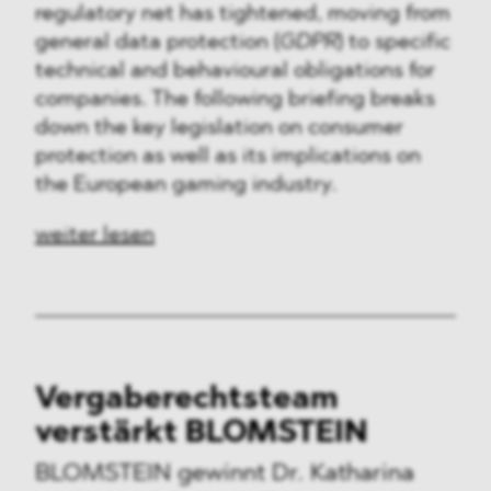
regulatory net has tightened, moving from
general data protection (
GDPR
) to specific
technical and behavioural obligations for
companies. The following briefing breaks
down the key legislation on consumer
protection as well as its implications on
the European gaming industry.
weiter lesen
Vergaberechtsteam
verstärkt BLOMSTEIN
BLOMSTEIN gewinnt Dr. Katharina