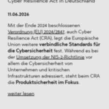
Cyber Resilience Act in Deutschland
11.06.2026
Mit der Ende 2024 beschlossenen
Verordnung (EU) 2024/2847
, auch Cyber
Resilience Act (CRA), legt die Europäische
Union weitere
verbindliche Standards für
die Cybersicherheit
fest. Während es bei
der
Umsetzung der NIS-2-Richtlinie
vor
allem die Cybersicherheit von
Unternehmen und kritischen
Infrastrukturen adressiert, steht beim CRA
die
Produktsicherheit im Fokus
.
weiter lesen