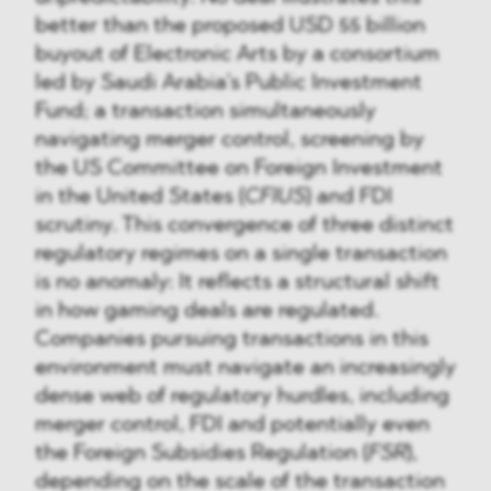
better than the proposed USD 55 billion
buyout of Electronic Arts by a consortium
led by Saudi Arabia’s Public Investment
Fund; a transaction simultaneously
navigating merger control, screening by
the US Committee on Foreign Investment
in the United States (
CFIUS
) and FDI
scrutiny. This convergence of three distinct
regulatory regimes on a single transaction
is no anomaly: It reflects a structural shift
in how gaming deals are regulated.
Companies pursuing transactions in this
environment must navigate an increasingly
dense web of regulatory hurdles, including
merger control, FDI and potentially even
the Foreign Subsidies Regulation (
FSR
),
depending on the scale of the transaction