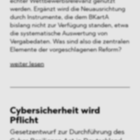
echter Wettbewerbsrelevanz genutzt
werden. Ergänzt wird die Neuausrichtung
durch Instrumente, die dem BKartA
bislang nicht zur Verfügung standen, etwa
die systematische Auswertung von
Vergabedaten. Was sind also die zentralen
Elemente der vorgeschlagenen Reform?
weiter lesen
Cybersicherheit wird
Pflicht
Gesetzentwurf zur Durchführung des