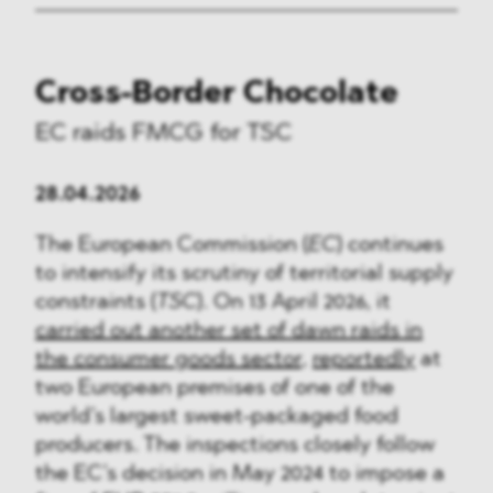
Cross-Border Chocolate
EC raids FMCG for TSC
28.04.2026
The European Commission (
EC
) continues
to intensify its scrutiny of territorial supply
constraints (
TSC
). On 13 April 2026, it
carried out another set of dawn raids in
the consumer goods sector
,
reportedly
at
two European premises of one of the
world’s largest sweet-packaged food
producers. The inspections closely follow
the EC’s decision in May 2024 to impose a