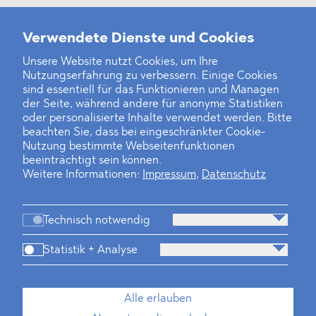
Verwendete Dienste und Cookies
Unsere Website nutzt Cookies, um Ihre
‹
1
2
3
4
5
›
Nutzungserfahrung zu verbessern. Einige Cookies
sind essentiell für das Funktionieren und Managen
der Seite, während andere für anonyme Statistiken
oder personalisierte Inhalte verwendet werden. Bitte
beachten Sie, dass bei eingeschränkter Cookie-
Nutzung bestimmte Webseitenfunktionen
beeinträchtigt sein können.
Weitere Informationen:
Impressum
,
Datenschutz
Technisch notwendig
Statistik + Analyse
Kanzlei
Beratung
Personen
Industrien
Alle erlauben
Neues
Dawn Raids
Standorte
Karriere