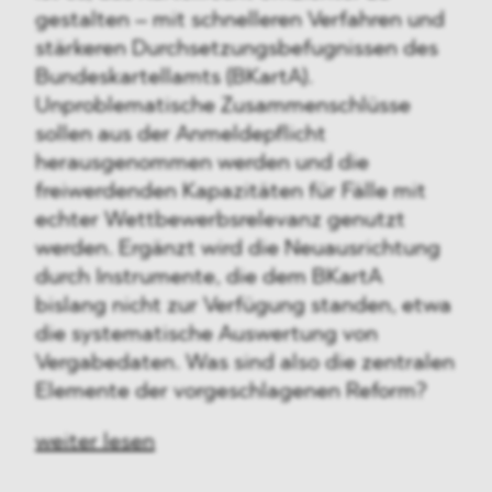
gestalten – mit schnelleren Verfahren und
stärkeren Durchsetzungsbefugnissen des
Bundeskartellamts (BKartA).
Unproblematische Zusammenschlüsse
sollen aus der Anmeldepflicht
herausgenommen werden und die
freiwerdenden Kapazitäten für Fälle mit
echter Wettbewerbsrelevanz genutzt
werden. Ergänzt wird die Neuausrichtung
durch Instrumente, die dem BKartA
bislang nicht zur Verfügung standen, etwa
die systematische Auswertung von
Vergabedaten. Was sind also die zentralen
Elemente der vorgeschlagenen Reform?
weiter lesen