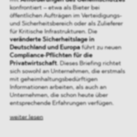
konfrontiert – etwa als Bieter bei
öffentlichen Aufträgen im Verteidigungs-
und Sicherheitsbereich oder als Zulieferer
für Kritische Infrastrukturen. Die
veränderte Sicherheitslage in
Deutschland und Europa
führt zu neuen
Compliance‑Pflichten für die
Privatwirtschaft
. Dieses Briefing richtet
sich sowohl an Unternehmen, die erstmals
mit geheimhaltungsbedürftigen
Informationen arbeiten, als auch an
Unternehmen, die schon heute über
entsprechende Erfahrungen verfügen.
weiter lesen