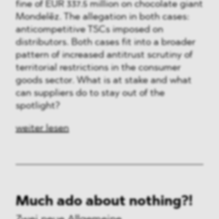
fine of EUR 337.5 million on chocolate giant
Mondelēz. The allegation in both cases:
anticompetitive TSCs imposed on
distributors. Both cases fit into a broader
pattern of increased antitrust scrutiny of
territorial restrictions in the consumer
goods sector. What is at stake and what
can suppliers do to stay out of the
spotlight?
weiter lesen
Much ado about nothing?!