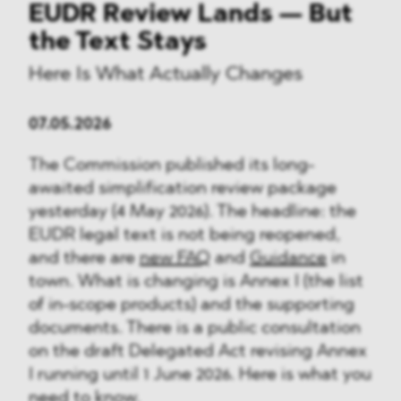
EUDR Review Lands — But
the Text Stays
Here Is What Actually Changes
07.05.2026
The Commission published its long-
awaited simplification review package
yesterday (4 May 2026). The headline: the
EUDR legal text is not being reopened,
and there are
new FAQ
and
Guidance
in
town. What is changing is Annex I (the list
of in-scope products) and the supporting
documents. There is a public consultation
on the draft Delegated Act revising Annex
I running until 1 June 2026. Here is what you
need to know.