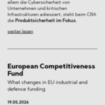
allem die Cybersicherheit von
Unternehmen und kritischen
Infrastrukturen adressiert, steht beim CRA
die
Produktsicherheit im Fokus
.
weiter lesen
European Competitiveness
Fund
What changes in EU industrial and
defence funding
19.05.2026