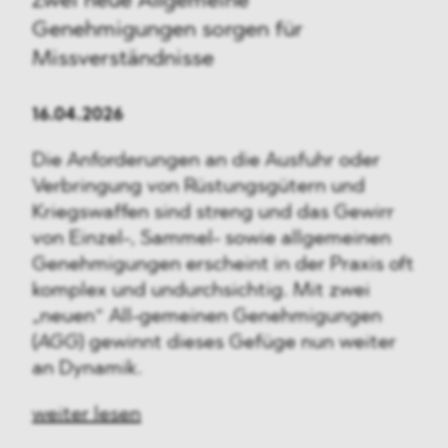
Zwei neue Allgemeine
Genehmigungen sorgen für
Missverständnisse
16.04.2026
Die Anforderungen an die Ausfuhr oder
Verbringung von Rüstungsgütern und
Kriegswaffen sind streng und das Gewirr
von Einzel-, Sammel- sowie allgemeinen
Genehmigungen erscheint in der Praxis oft
komplex und undurchsichtig. Mit zwei
„neuen“ All-gemeinen Genehmigungen
(
AGG
) gewinnt dieses Gefüge nun weiter
an Dynamik.
weiter lesen