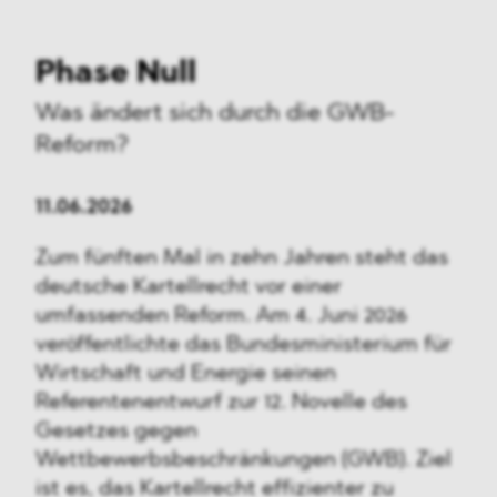
Phase Null
Was ändert sich durch die GWB-
Reform?
11.06.2026
Zum fünften Mal in zehn Jahren steht das
deutsche Kartellrecht vor einer
umfassenden Reform. Am 4. Juni 2026
veröffentlichte das Bundesministerium für
Wirtschaft und Energie seinen
Referentenentwurf zur 12. Novelle des
Gesetzes gegen
Wettbewerbsbeschränkungen (GWB). Ziel
ist es, das Kartellrecht effizienter zu