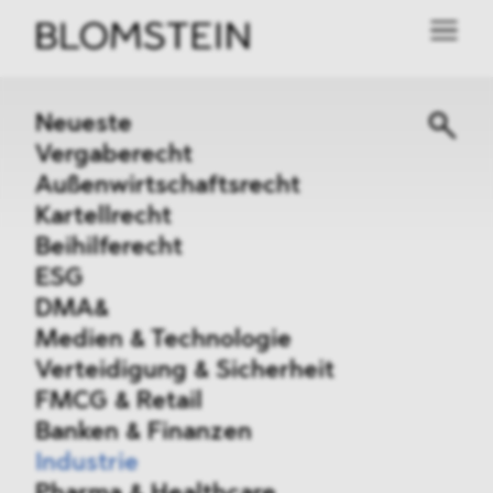
Neueste
Vergaberecht
Außenwirtschaftsrecht
Kartellrecht
Beihilferecht
ESG
DMA&
Medien & Technologie
Verteidigung & Sicherheit
FMCG & Retail
Banken & Finanzen
Industrie