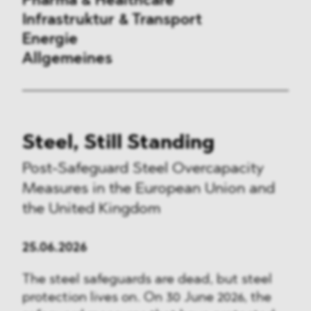
Pharma & Healthcare
Infrastruktur & Transport
Energie
Allgemeines
Vergaberecht
Steel, Still Standing
Außenwirtschaftsrecht
Post-Safeguard Steel Overcapacity
Kartellrecht
Measures in the European Union and
the United Kingdom
Beihilferecht
ESG
25.06.2026
The steel safeguards are dead, but steel
DMA&
protection lives on. On 30 June 2026, the