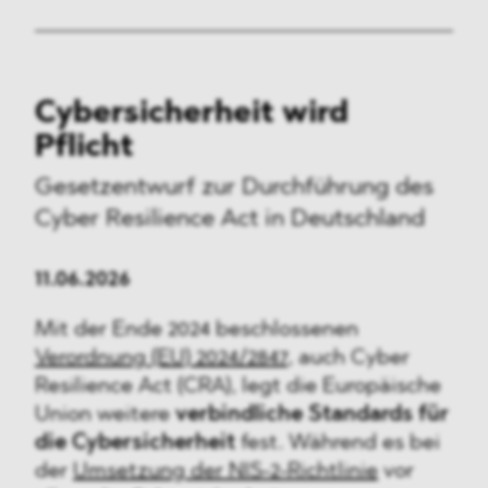
Cybersicherheit wird
Pflicht
Gesetzentwurf zur Durchführung des
Cyber Resilience Act in Deutschland
11.06.2026
Mit der Ende 2024 beschlossenen
Verordnung (EU) 2024/2847
, auch Cyber
Resilience Act (CRA), legt die Europäische
Union weitere
verbindliche Standards für
die Cybersicherheit
fest. Während es bei
der
Umsetzung der NIS-2-Richtlinie
vor