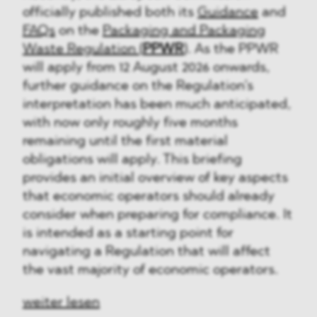
officially published both its
Guidance
and
FAQs
on the
Packaging and Packaging
Waste Regulation (
PPWR
)
. As the PPWR
will apply from 12 August 2026 onwards,
further guidance on the Regulation’s
interpretation has been much anticipated,
with now only roughly five months
remaining until the first material
obligations will apply. This briefing
provides an initial overview of key aspects
that economic operators should already
consider when preparing for compliance. It
is intended as a starting point for
navigating a Regulation that will affect
the vast majority of economic operators.
weiter lesen