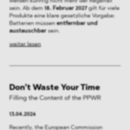
werden künftig nicht mehr der Regelfall
sein. Ab dem
18. Februar 2027
gilt für viele
Produkte eine klare gesetzliche Vorgabe:
Batterien müssen
entfernbar und
austauschbar
sein.
weiter lesen
Don’t Waste Your Time
Filling the Content of the PPWR
13.04.2026
Recently, the European Commission