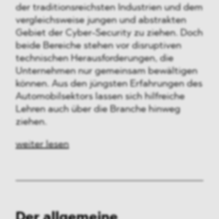
der traditionsreichsten Industrien und dem
vergleichsweise jungen und abstrakten
Gebiet der Cyber-Security zu ziehen. Doch
beide Bereiche stehen vor disruptiven
technischen Herausforderungen, die
Unternehmen nur gemeinsam bewältigen
können. Aus den jüngsten Erfahrungen des
Automobilsektors lassen sich hilfreiche
Lehren auch über die Branche hinweg
ziehen.
weiter lesen
Der allgemeine