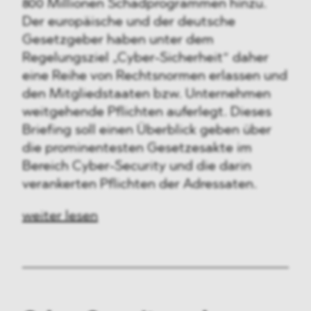
800 Millionen Schadprogrammen hinzu.
Der europäische und der deutsche
Gesetzgeber haben unter dem
Regelungsziel „Cyber-Sicherheit“ daher
eine Reihe von Rechtsnormen erlassen und
den Mitgliedstaaten bzw. Unternehmen
weitgehende Pflichten auferlegt. Dieses
Briefing soll einen Überblick geben über
die prominentesten Gesetzesakte im
Bereich Cyber-Security und die darin
verankerten Pflichten der Adressaten.
weiter lesen