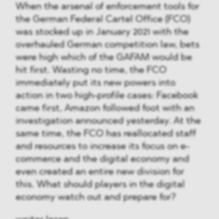
When the arsenal of enforcement tools for
the German Federal Cartel Office (FCO)
was stocked up in January 2021 with the
overhauled German competition law, bets
were high which of the GAFAM would be
hit first. Wasting no time, the FCO
immediately put its new powers into
action in two high-profile cases: Facebook
came first, Amazon followed foot with an
investigation announced yesterday. At the
same time, the FCO has reallocated staff
and resources to increase its focus on e-
commerce and the digital economy and
even created an entire new division for
this. What should players in the digital
economy watch out and prepare for?