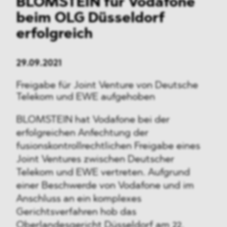
BLOMSTEIN für Vodafone
beim OLG Düsseldorf
erfolgreich
29.09.2021
Freigabe für Joint Venture von Deutsche
Telekom und EWE aufgehoben
BLOMSTEIN hat Vodafone bei der
erfolgreichen Anfechtung der
fusionskontrollrechtlichen Freigabe eines
Joint Ventures zwischen Deutscher
Telekom und EWE vertreten. Aufgrund
einer Beschwerde von Vodafone und im
Anschluss an ein komplexes
Gerichtsverfahren hob das
Oberlandesgericht Düsseldorf am 22.