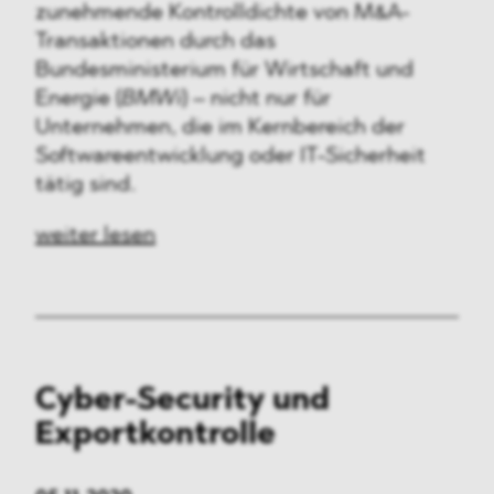
zunehmende Kontrolldichte von M&A-
Transaktionen durch das
Bundesministerium für Wirtschaft und
Energie (
BMWi
) – nicht nur für
Unternehmen, die im Kernbereich der
Softwareentwicklung oder IT-Sicherheit
tätig sind.
weiter lesen
Cyber-Security und
Exportkontrolle