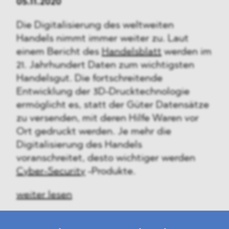
05.11.2020
Die Digitalisierung des weltweiten
Handels nimmt immer weiter zu. Laut
einem Bericht des
Handelsblatt
werden im
21. Jahrhundert Daten zum wichtigsten
Handelsgut. Die fortschreitende
Entwicklung der 3D-Drucktechnologie
ermöglicht es, statt der Güter Datensätze
zu versenden, mit deren Hilfe Waren vor
Ort gedruckt werden. Je mehr die
Digitalisierung des Handels
voranschreitet, desto wichtiger werden
Cyber-Security
-Produkte.
weiter lesen