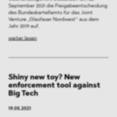
September 2021 die Freigabeentscheidung
des Bundeskartellamts für das Joint
Venture „Glasfaser Nordwest“ aus dem
Jahr 2019 auf.
weiter lesen
Shiny new toy? New
enforcement tool against
Big Tech
19.05.2021