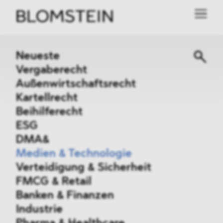
Neueste
Vergaberecht
Außenwirtschaftsrecht
Kartellrecht
Beihilferecht
ESG
DMA&
Medien & Technologie
Verteidigung & Sicherheit
FMCG & Retail
Banken & Finanzen
Industrie