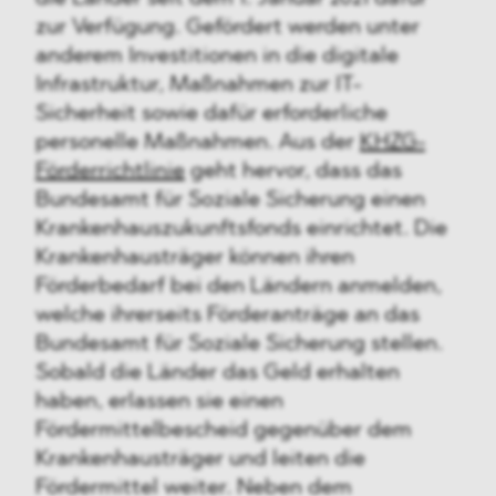
zur Verfügung. Gefördert werden unter
anderem Investitionen in die digitale
Infrastruktur, Maßnahmen zur IT-
Sicherheit sowie dafür erforderliche
personelle Maßnahmen. Aus der
KHZG-
Förderrichtlinie
geht hervor, dass das
Bundesamt für Soziale Sicherung einen
Krankenhauszukunftsfonds einrichtet. Die
Krankenhausträger können ihren
Förderbedarf bei den Ländern anmelden,
welche ihrerseits Förderanträge an das
Bundesamt für Soziale Sicherung stellen.
Sobald die Länder das Geld erhalten
haben, erlassen sie einen
Fördermittelbescheid gegenüber dem
Krankenhausträger und leiten die
Fördermittel weiter. Neben dem