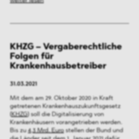
weiter lesen
KHZG – Vergaberechtliche
Folgen für
Krankenhausbetreiber
31.03.2021
Mit dem am 29. Oktober 2020 in Kraft
getretenen Krankenhauszukunftsgesetz
(
KHZG
) soll die Digitalisierung von
Krankenhäusern vorangetrieben werden.
Bis zu
4,3 Mrd. Euro
stellen der Bund und
die Länder seit dem 1. Januar 2021 dafür