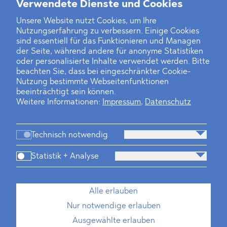
Verwendete Dienste und Cookies
Unsere Website nutzt Cookies, um Ihre
‹
1
2
3
4
5
6
7
8
›
Nutzungserfahrung zu verbessern. Einige Cookies
sind essentiell für das Funktionieren und Managen
der Seite, während andere für anonyme Statistiken
oder personalisierte Inhalte verwendet werden. Bitte
beachten Sie, dass bei eingeschränkter Cookie-
Nutzung bestimmte Webseitenfunktionen
beeinträchtigt sein können.
Weitere Informationen:
Impressum
,
Datenschutz
Technisch notwendig
Statistik + Analyse
Kanzlei
Beratung
Personen
Industrien
Alle erlauben
Neues
Dawn Raids
Standorte
Karriere
Nur notwendige erlauben
Brasilien-Praxis
Ausgewählte erlauben