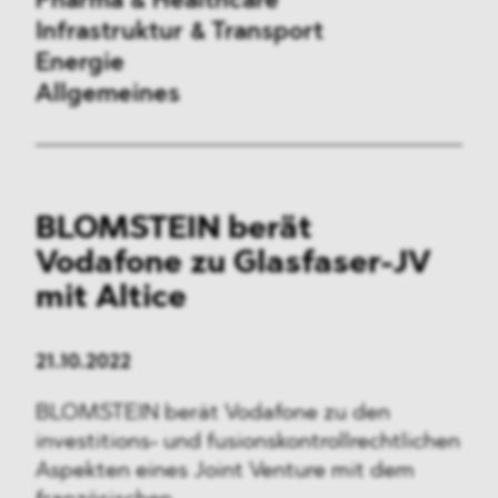
Pharma & Healthcare
Infrastruktur & Transport
Energie
Allgemeines
Vergaberecht
BLOMSTEIN berät
Außenwirtschaftsrecht
Vodafone zu Glasfaser-JV
Kartellrecht
mit Altice
Beihilferecht
21.10.2022
ESG
BLOMSTEIN berät Vodafone zu den
investitions- und fusionskontrollrechtlichen
DMA&
Aspekten eines Joint Venture mit dem