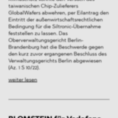
taiwanischen Chip-Zulieferers
GlobalWafers abwehren, per Eilantrag den
Eintritt der außenwirtschaftsrechtlichen
Bedingung für die Siltronic-Übernahme
feststellen zu lassen. Das
Oberverwaltungsgericht Berlin-
Brandenburg hat die Beschwerde gegen
den kurz zuvor ergangenen Beschluss des
Verwaltungsgerichts Berlin abgewiesen
(Az. 1 S 10/22).
weiter lesen