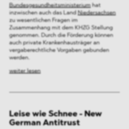
Bundesgesundheitsministerium
hat
inzwischen auch das Land
Niedersachsen
zu wesentlichen Fragen im
Zusammenhang mit dem KHZG Stellung
genommen. Durch die Förderung können
auch private Krankenhausträger an
vergaberechtliche Vorgaben gebunden
werden.
weiter lesen
Leise wie Schnee - New
German Antitrust