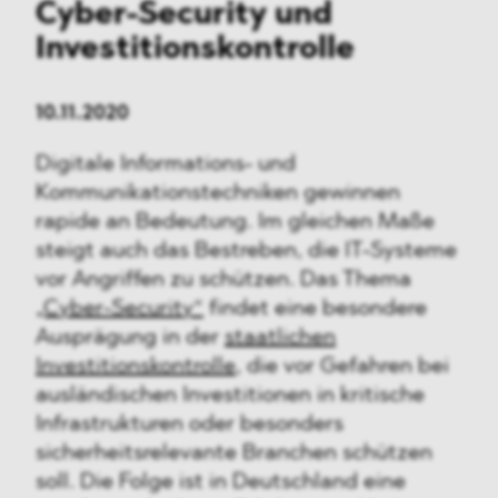
Cyber-Security und
Investitionskontrolle
10.11.2020
Digitale Informations- und
Kommunikationstechniken gewinnen
rapide an Bedeutung. Im gleichen Maße
steigt auch das Bestreben, die IT-Systeme
vor Angriffen zu schützen. Das Thema
„Cyber-Security“
findet eine besondere
Ausprägung in der
staatlichen
Investitionskontrolle
, die vor Gefahren bei
ausländischen Investitionen in kritische
Infrastrukturen oder besonders
sicherheitsrelevante Branchen schützen
soll. Die Folge ist in Deutschland eine