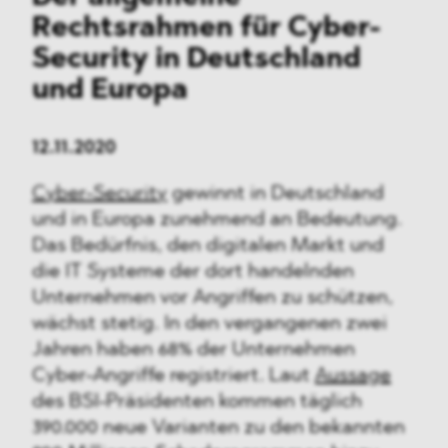
Rechtsrahmen für Cyber-
Security in Deutschland
und Europa
12.11.2020
Cyber-Security
gewinnt in Deutschland
und in Europa zunehmend an Bedeutung.
Das Bedürfnis, den digitalen Markt und
die IT Systeme der dort handelnden
Unternehmen vor Angriffen zu schützen,
wächst stetig. In den vergangenen zwei
Jahren haben 68% der Unternehmen
Cyber-Angriffe registriert. Laut
Aussage
des BSI-Präsidenten kommen täglich
390.000 neue Varianten zu den bekannten