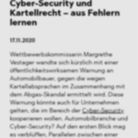
Cyber-Security und
Kartellrecht – aus Fehlern
lernen
17.11.2020
Wettbewerbskommissarin Margrethe
Vestager wandte sich kürzlich mit einer
öffentlichkeitswirksamen Warnung an
Automobilbauer, gegen die wegen
Kartellabsprachen im Zusammenhang mit
dem Abgas-Skandal ermittelt wird. Diese
Warnung könnte auch für Unternehmen
gelten, die im Bereich der
Cyber-Security
kooperieren wollen. Automobilbranche und
Cyber-Security? Auf den ersten Blick mag
es verblüffen, Parallelen zwischen einer