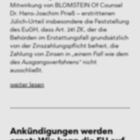
Mitwirkung von BLOMSTEIN Of Counsel
Dr. Hans-Joachim Prieß – erstrittenen
Jülich-Urteil insbesondere die Feststellung
des EuGH, dass Art. 241 ZK, der die
Behörden im Erstattungsfall grundsätzlich
von der Zinszahlungspflicht befreit, die
Zahlung von Zinsen in
„einem Fall wie dem
des Ausgangsverfahrens“
nicht
ausschließt.
weiter lesen
Ankündigungen werden