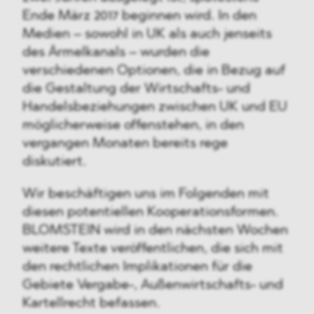
Ende März 2017 beginnen wird. In den
Medien – sowohl in UK als auch jenseits
des Ärmelkanals – wurden die
verschiedenen Optionen, die in Bezug auf
die Gestaltung der Wirtschafts- und
Handelsbeziehungen zwischen UK und EU
möglicherweise offenstehen, in den
vergangen Monaten bereits rege
diskutiert.
Wir beschäftigen uns im Folgenden mit
diesen potentiellen Kooperationsformen.
BLOMSTEIN wird in den nächsten Wochen
weitere Texte veröffentlichen, die sich mit
den rechtlichen Implikationen für die
Gebiete Vergabe-, Außenwirtschafts- und
Kartellrecht befassen.