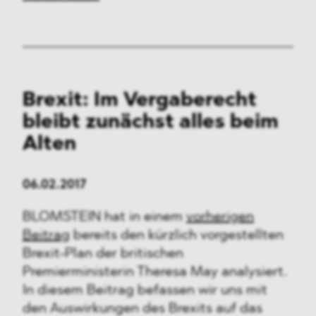
Brexit: Im Vergaberecht
bleibt zunächst alles beim
Alten
06.02.2017
BLOMSTEIN hat in einem
vorherigen
Beitrag
bereits den kürzlich vorgestellten
Brexit-Plan der britischen
Premierministerin Theresa May analysiert.
In diesem Beitrag befassen wir uns mit
den Auswirkungen des Brexits auf das