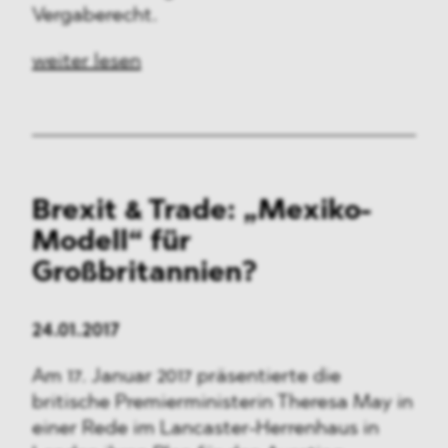
Vergaberecht.
weiter lesen
Brexit & Trade: „Mexiko-
Modell“ für
Großbritannien?
24.01.2017
Am 17. Januar 2017 präsentierte die
britische Premierministerin Theresa May in
einer Rede im Lancaster-Herrenhaus in