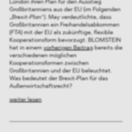
London ihren Plan für den Ausstieg
Großbritanniens aus der EU (im Folgenden
„
Brexit-Plan
“). May verdeutlichte, dass
Großbritannien ein Freihandelsabkommen
(
FTA
) mit der EU als zukünftige, flexible
Kooperationsform bevorzugt. BLOMSTEIN
hat in einem
vorherigen Beitrag
bereits die
verschiedenen möglichen
Kooperationsformen zwischen
Großbritannien und der EU beleuchtet.
Was bedeutet der Brexit-Plan für das
Außenwirtschaftsrecht?
weiter lesen