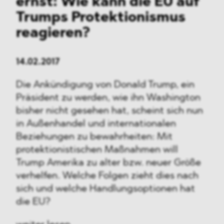
ernst: Wie kann die EU auf
Trumps Protektionismus
reagieren?
14.02.2017
Die Ankündigung von Donald Trump, ein
Präsident zu werden, wie ihn Washington
bisher nicht gesehen hat, scheint sich nun
in Außenhandel und internationalen
Beziehungen zu bewahrheiten: Mit
protektionistischen Maßnahmen will
Trump Amerika zu alter bzw. neuer Größe
verhelfen. Welche Folgen zieht dies nach
sich und welche Handlungsoptionen hat
die EU?