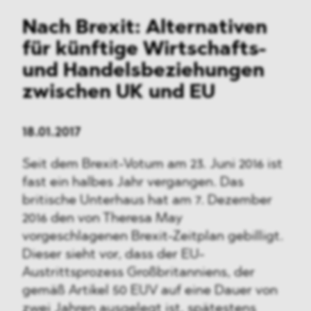
Nach Brexit: Alternativen
für künftige Wirtschafts-
und Handelsbeziehungen
zwischen UK und EU
18.01.2017
Seit dem Brexit-Votum am 23. Juni 2016 ist
fast ein halbes Jahr vergangen. Das
britische Unterhaus hat am 7. Dezember
2016 den von Theresa May
vorgeschlagenen Brexit-Zeitplan gebilligt.
Dieser sieht vor, dass der EU-
Austrittsprozess Großbritanniens, der
gemäß Artikel 50 EUV auf eine Dauer von
zwei Jahren ausgelegt ist, spätestens