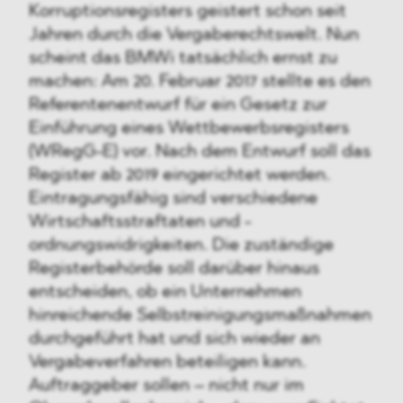
Korruptionsregisters geistert schon seit
Jahren durch die Vergaberechtswelt. Nun
scheint das BMWi tatsächlich ernst zu
machen: Am 20. Februar 2017 stellte es den
Referentenentwurf für ein Gesetz zur
Einführung eines Wettbewerbsregisters
(WRegG-E) vor. Nach dem Entwurf soll das
Register ab 2019 eingerichtet werden.
Eintragungsfähig sind verschiedene
Wirtschaftsstraftaten und -
ordnungswidrigkeiten. Die zuständige
Registerbehörde soll darüber hinaus
entscheiden, ob ein Unternehmen
hinreichende Selbstreinigungsmaßnahmen
durchgeführt hat und sich wieder an
Vergabeverfahren beteiligen kann.
Auftraggeber sollen – nicht nur im