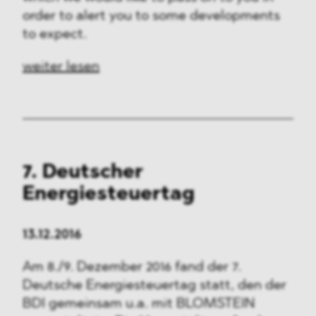
order to alert you to some developments
to expect.
weiter lesen
7. Deutscher
Energiesteuertag
13.12.2016
Am 8./9. Dezember 2016 fand der 7.
Deutsche Energiesteuertag statt, den der
BDI gemeinsam u.a. mit BLOMSTEIN