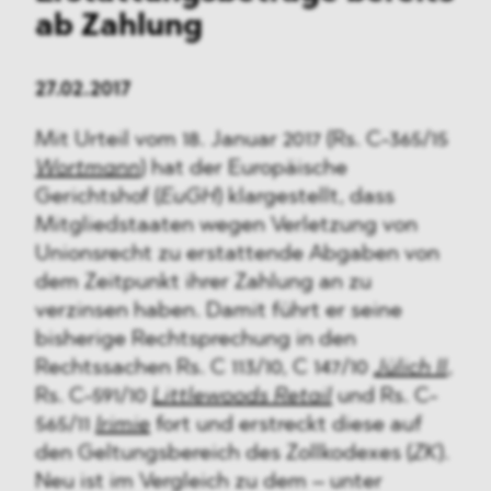
ab Zahlung
27.02.2017
Mit Urteil vom 18. Januar 2017 (Rs. C-365/15
Wortmann
) hat der Europäische
Gerichtshof (
EuGH
) klargestellt, dass
Mitgliedstaaten wegen Verletzung von
Unionsrecht zu erstattende Abgaben von
dem Zeitpunkt ihrer Zahlung an zu
verzinsen haben. Damit führt er seine
bisherige Rechtsprechung in den
Rechtssachen Rs. C 113/10, C 147/10
Jülich II
,
Rs. C-591/10
Littlewoods Retail
und Rs. C-
565/11
Irimie
fort und erstreckt diese auf
den Geltungsbereich des Zollkodexes (
ZK
).
Neu ist im Vergleich zu dem – unter