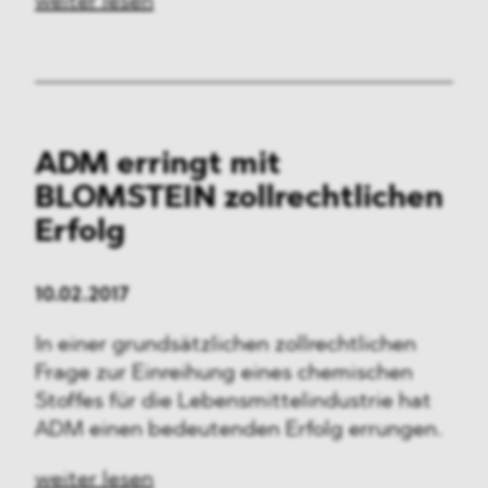
weiter lesen
ADM erringt mit
BLOMSTEIN zollrechtlichen
Erfolg
10.02.2017
In einer grundsätzlichen zollrechtlichen
Frage zur Einreihung eines chemischen
Stoffes für die Lebensmittelindustrie hat
ADM einen bedeutenden Erfolg errungen.
weiter lesen