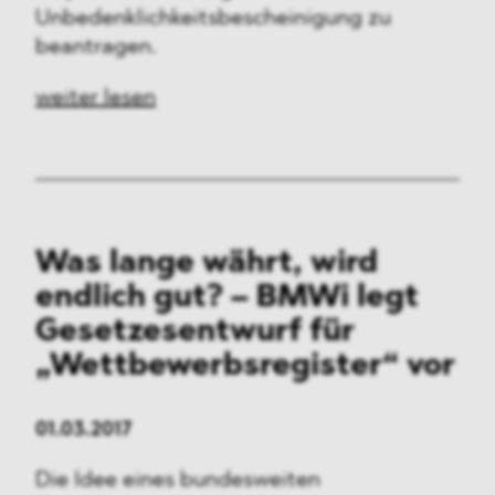
Unbedenklichkeitsbescheinigung zu
beantragen.
weiter lesen
Was lange währt, wird
endlich gut? – BMWi legt
Gesetzesentwurf für
„Wettbewerbsregister“
vor
01.03.2017
Die Idee eines bundesweiten