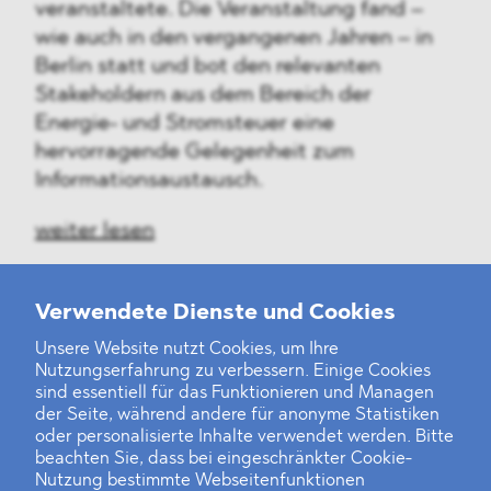
veranstaltete. Die Veranstaltung fand –
wie auch in den vergangenen Jahren – in
Berlin statt und bot den relevanten
Stakeholdern aus dem Bereich der
Energie- und Stromsteuer eine
hervorragende Gelegenheit zum
Informationsaustausch.
weiter lesen
Verwendete Dienste und Cookies
Unsere Website nutzt Cookies, um Ihre
‹
1
2
...
38
39
40
41
42
43
44
45
46
47
›
Nutzungserfahrung zu verbessern. Einige Cookies
sind essentiell für das Funktionieren und Managen
der Seite, während andere für anonyme Statistiken
oder personalisierte Inhalte verwendet werden. Bitte
beachten Sie, dass bei eingeschränkter Cookie-
Nutzung bestimmte Webseitenfunktionen