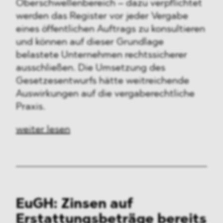
Oberschwellenbereich – dazu verpflichtet
werden das Register vor jeder Vergabe
eines öffentlichen Auftrags zu konsultieren
und können auf dieser Grundlage
belastete Unternehmen rechtssicherer
ausschließen. Die Umsetzung des
Gesetzesentwurfs hätte weitreichende
Auswirkungen auf die vergaberechtliche
Praxis.
weiter lesen
EuGH: Zinsen auf
Erstattungsbeträge bereits