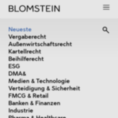
Neueste
Vergaberecht
Außenwirtschaftsrecht
Kartellrecht
Beihilferecht
ESG
DMA&
Medien & Technologie
Verteidigung & Sicherheit
FMCG & Retail
Banken & Finanzen
Industrie