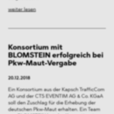
Medien & Technologie
weiter lesen
Verteidigung & Sicherheit
FMCG & Retail
Banken & Finanzen
Konsortium mit
Industrie
BLOMSTEIN erfolgreich bei
Pharma & Healthcare
Pkw-Maut-Vergabe
Infrastruktur & Transport
20.12.2018
Energie
Ein Konsortium aus der Kapsch TrafficCom
AG und der CTS EVENTIM AG & Co. KGaA
Allgemeines
soll den Zuschlag für die Erhebung der
deutschen Pkw-Maut erhalten. Ein Team