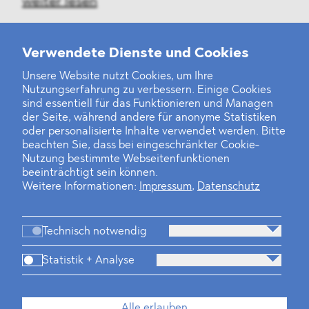
weiter lesen
Verwendete Dienste und Cookies
Unsere Website nutzt Cookies, um Ihre
‹
1
2
37
38
39
40
41
42
43
...
46
47
›
Nutzungserfahrung zu verbessern. Einige Cookies
sind essentiell für das Funktionieren und Managen
der Seite, während andere für anonyme Statistiken
oder personalisierte Inhalte verwendet werden. Bitte
beachten Sie, dass bei eingeschränkter Cookie-
Nutzung bestimmte Webseitenfunktionen
beeinträchtigt sein können.
Weitere Informationen:
Impressum
,
Datenschutz
Technisch notwendig
Statistik + Analyse
Kanzlei
Beratung
Personen
Industrien
Alle erlauben