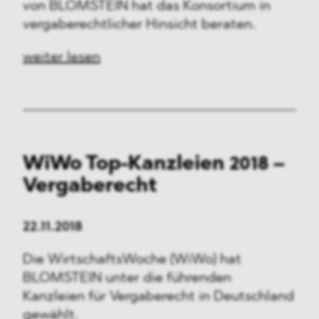
von BLOMSTEIN hat das Konsortium in
vergaberechtlicher Hinsicht beraten.
weiter lesen
WiWo Top-Kanzleien 2018 –
Vergaberecht
22.11.2018
Die WirtschaftsWoche (WiWo) hat
BLOMSTEIN unter die führenden
Kanzleien für Vergaberecht in Deutschland
gewählt.