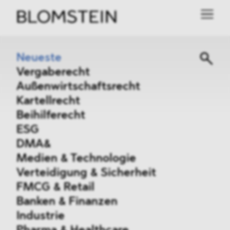
Neueste
Vergaberecht
Außenwirtschaftsrecht
Kartellrecht
Beihilferecht
ESG
DMA&
Medien & Technologie
Verteidigung & Sicherheit
FMCG & Retail
Banken & Finanzen
Industrie