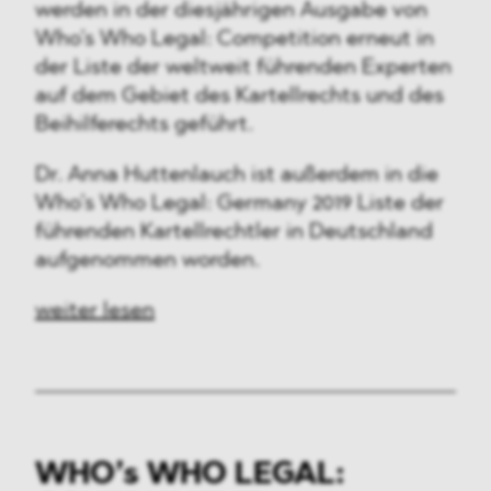
werden in der diesjährigen Ausgabe von
Who’s Who Legal: Competition erneut in
der Liste der weltweit führenden Experten
auf dem Gebiet des Kartellrechts und des
Beihilferechts geführt.
Dr. Anna Huttenlauch ist außerdem in die
Who’s Who Legal: Germany 2019 Liste der
führenden Kartellrechtler in Deutschland
aufgenommen worden.
weiter lesen
WHO’s WHO LEGAL: