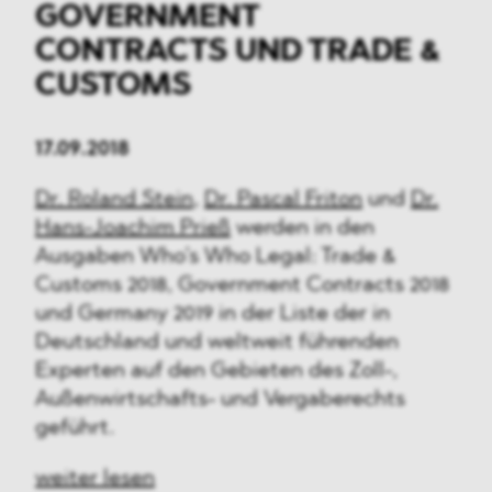
GOVERNMENT
CONTRACTS UND TRADE &
CUSTOMS
17.09.2018
Dr. Roland Stein
,
Dr. Pascal Friton
und
Dr.
Hans-Joachim Prieß
werden in den
Ausgaben Who’s Who Legal: Trade &
Customs 2018, Government Contracts 2018
und Germany 2019 in der Liste der in
Deutschland und weltweit führenden
Experten auf den Gebieten des Zoll-,
Außenwirtschafts- und Vergaberechts
geführt.
weiter lesen