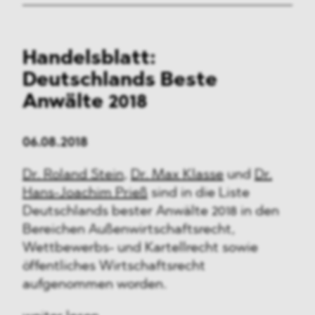
Handelsblatt:
Deutschlands Beste
Anwälte 2018
06.08.2018
Dr. Roland Stein
,
Dr. Max Klasse
und
Dr.
Hans-Joachim Prieß
sind in die Liste
Deutschlands bester Anwälte 2018 in den
Bereichen Außenwirtschaftsrecht,
Wettbewerbs- und Kartellrecht sowie
öffentliches Wirtschaftsrecht
aufgenommen worden.