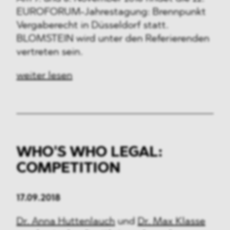
EUROFORUM-Jahrestagung: Brennpunkt
Vergaberecht in Düsseldorf statt.
BLOMSTEIN wird unter den Referierenden
vertreten sein.
weiter lesen
WHO'S WHO LEGAL:
COMPETITION
17.09.2018
Dr. Anna Huttenlauch
und
Dr. Max Klasse