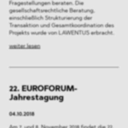
Fragestellungen beraten. Die
gesellschaftsrechtliche Beratung,
einschließlich Strukturierung der
Transaktion und Gesamtkoordination des
Projekts wurde von LAWENTUS erbracht.
weiter lesen
22.
EUROFORUM-
Jahrestagung
04.10.2018
Am 7. und 8. November 2018 findet die 22.