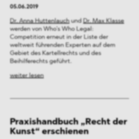
05.06.2019
Dr. Anna Huttenlauch
und
Dr. Max Klasse
werden von Who’s Who Legal:
Competition erneut in der Liste der
weltweit führenden Experten auf dem
Gebiet des Kartellrechts und des
Beihilferechts geführt.
weiter lesen
Praxishandbuch „Recht der
Kunst“ erschienen