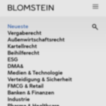
Neueste
Vergaberecht
Außenwirtschaftsrecht
Kartellrecht
Beihilferecht
ESG
DMA&
Medien & Technologie
Verteidigung & Sicherheit
FMCG & Retail
Banken & Finanzen
Industrie