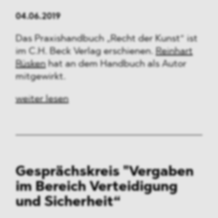
04.06.2019
Das Praxishandbuch „Recht der Kunst“ ist
im C.H. Beck Verlag erschienen.
Reinhart
Rüsken
hat an dem Handbuch als Autor
mitgewirkt.
weiter lesen
Gesprächskreis "Vergaben
im Bereich Verteidigung
und Sicherheit“