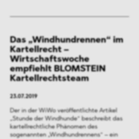
Das „Windhundrennen“ im
Kartellrecht –
Wirtschaftswoche
empfiehlt BLOMSTEIN
Kartellrechtsteam
23.07.2019
Der in der WiWo veröffentlichte Artikel
„Stunde der Windhunde“ beschreibt das
kartellrechtliche Phänomen des
sogenannten „Windhundrennens“ – ein