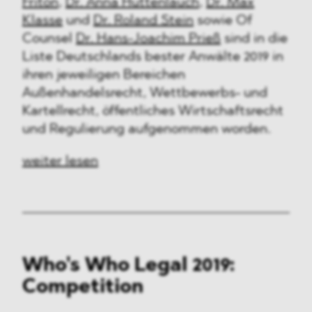
Friton
,
Dr. Anna Huttenlauch
,
Dr. Max
Klasse
und
Dr. Roland Stein
sowie Of
Counsel
Dr. Hans-Joachim Prieß
sind in die
Liste Deutschlands bester Anwälte 2019 in
ihren jeweiligen Bereichen
Außenhandelsrecht, Wettbewerbs- und
Kartellrecht, öffentliches Wirtschaftsrecht
und Regulierung aufgenommen worden.
weiter lesen
Who's Who Legal 2019:
Competition