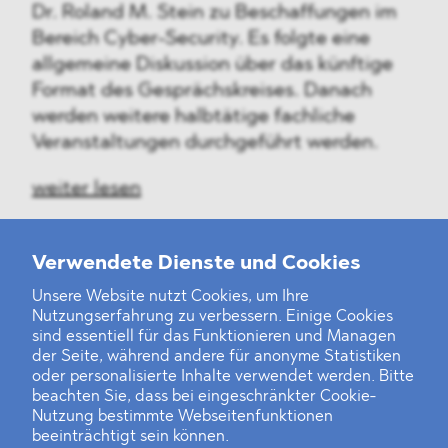
Dr. Roland M. Stein zu Beschaffungen im
Bereich Cyber-Security. Es folgte eine
allgemeine Diskussion über das künftige
Format des Gesprächskreises. Danach
werden weitere halbtätige fachliche
Veranstaltungen durchgeführt werden.
weiter lesen
Verwendete Dienste und Cookies
Unsere Website nutzt Cookies, um Ihre
‹
1
2
35
36
37
38
39
40
41
...
46
47
›
Nutzungserfahrung zu verbessern. Einige Cookies
sind essentiell für das Funktionieren und Managen
der Seite, während andere für anonyme Statistiken
oder personalisierte Inhalte verwendet werden. Bitte
beachten Sie, dass bei eingeschränkter Cookie-
Nutzung bestimmte Webseitenfunktionen
beeinträchtigt sein können.