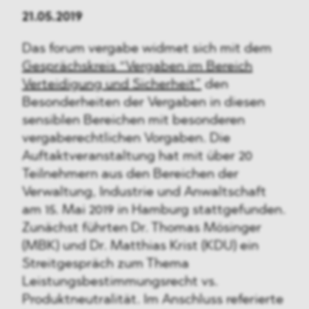
21.05.2019
Das forum vergabe widmet sich mit dem
Gesprächskreis “Vergaben im Bereich
Verteidigung und Sicherheit”
den
Besonderheiten der Vergaben in diesen
sensiblen Bereichen mit besonderen
vergaberechtlichen Vorgaben. Die
Auftaktveranstaltung hat mit über 20
Teilnehmern aus den Bereichen der
Verwaltung, Industrie und Anwaltschaft
am 15. Mai 2019 in Hamburg stattgefunden.
Zunächst führten Dr. Thomas Mösinger
(MBK) und Dr. Matthias Krist (KDU) ein
Streitgespräch zum Thema
Leistungsbestimmungsrecht vs.
Produktneutralität. Im Anschluss referierte