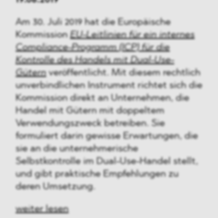
19.08.2019
Am 30. Juli 2019 hat die Europäische
Kommission
EU-Leitlinien für ein internes
Compliance-Programm (ICP) für die
Kontrolle des Handels mit Dual-Use-
Gütern
veröffentlicht. Mit diesem rechtlich
unverbindlichen Instrument richtet sich die
Kommission direkt an Unternehmen, die
Handel mit Gütern mit doppeltem
Verwendungszweck betreiben. Sie
formuliert darin gewisse Erwartungen, die
sie an die unternehmerische
Selbstkontrolle im Dual-Use-Handel stellt,
und gibt praktische Empfehlungen zu
deren Umsetzung.
weiter lesen