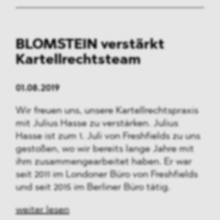
BLOMSTEIN verstärkt
Kartellrechtsteam
01.08.2019
Wir freuen uns, unsere Kartellrechtspraxis
mit Julius Hasse zu verstärken. Julius
Hasse ist zum 1. Juli von Freshfields zu uns
gestoßen, wo wir bereits lange Jahre mit
ihm zusammengearbeitet haben. Er war
seit 2011 im Londoner Büro von Freshfields
und seit 2015 im Berliner Büro tätig.
weiter lesen