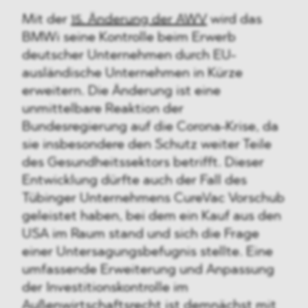
Mit der
15. Änderung der AWV
wird das
BMWi seine Kontrolle beim Erwerb
deutscher Unternehmen durch EU-
ausländische Unternehmen in Kürze
erweitern. Die Änderung ist eine
unmittelbare Reaktion der
Bundesregierung auf die Corona-Krise, da
sie insbesondere den Schutz weiter Teile
des Gesundheitssektors betrifft. Dieser
Entwicklung dürfte auch der Fall des
Tübinger Unternehmens CureVac Vorschub
geleistet haben, bei dem ein Kauf aus den
USA im Raum stand und sich die Frage
einer Untersagungsbefugnis stellte. Eine
umfassende Erweiterung und Anpassung
der Investitionskontrolle im
Außenwirtschaftsrecht ist demnächst mit