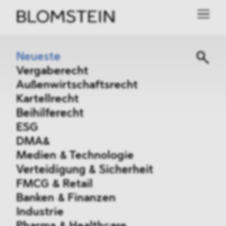
Neueste
Vergaberecht
Außenwirtschaftsrecht
Kartellrecht
Beihilferecht
ESG
DMA&
Medien & Technologie
Verteidigung & Sicherheit
FMCG & Retail
Banken & Finanzen
Industrie