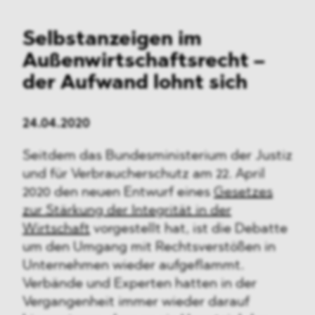
Selbstanzeigen im
Außenwirtschaftsrecht
–
der Aufwand lohnt sich
24.04.2020
Seitdem das Bundesministerium der Justiz
und für Verbraucherschutz am 22. April
2020 den neuen Entwurf eines
Gesetzes
zur Stärkung der Integrität in der
Wirtschaft
vorgestellt hat, ist die Debatte
um den Umgang mit Rechtsverstößen in
Unternehmen wieder aufgeflammt.
Verbände und Experten hatten in der
Vergangenheit immer wieder darauf