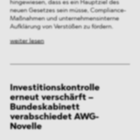
hingewiesen, dass es ein Hauptziel des
neuen Gesetzes sein müsse, Compliance-
Maßnahmen und unternehmensinterne
Aufklärung von Verstößen zu fördern.
weiter lesen
Investitionskontrolle
erneut verschärft –
Bundeskabinett
verabschiedet AWG-
Novelle