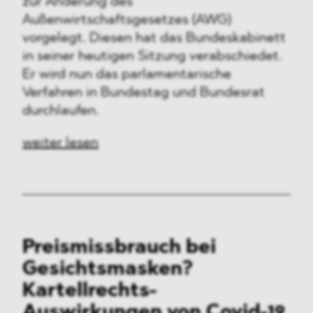
zur Änderung des
Außenwirtschaftsgesetzes (AWG)
vorgelegt. Diesen hat das Bundeskabinett
in seiner heutigen Sitzung verabschiedet.
Er wird nun das parlamentarische
Verfahren in Bundestag und Bundesrat
durchlaufen.
weiter lesen
Preismissbrauch bei
Gesichtsmasken?
Kartellrechts-