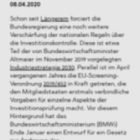
08.04.2020
Schon seit
Längerem
forciert die
Bundesregierung eine noch weitere
Verschärfung der nationalen Regeln über
die Investitionskontrolle. Diese ist etwa
Teil der von Bundeswirtschaftsminister
Altmaier im November 2019 vorgelegten
Industriestrategie 2030
. Parallel ist im April
vergangenen Jahres die EU-Screening-
Verordnung
2019/452
in Kraft getreten, die
den Mitgliedstaaten erstmals verbindliche
Vorgaben für einzelne Aspekte der
Investitionsprüfung macht. Vor diesem
Hintergrund hat das
Bundeswirtschaftsministerium (BMWi)
Ende Januar einen Entwurf für ein Gesetz