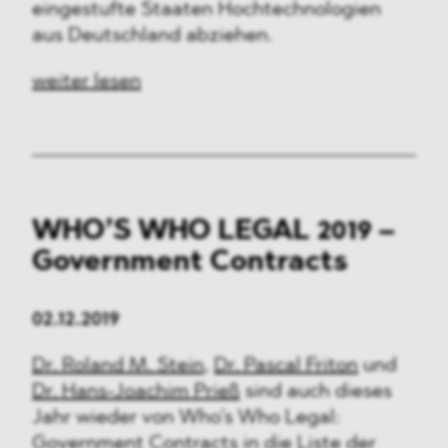
eingestufte Staaten Hochtechnologien
aus Deutschland abziehen.
weiter lesen
WHO’S WHO LEGAL 2019 –
Government Contracts
02.12.2019
Dr. Roland M. Stein
,
Dr. Pascal Friton
und
Dr. Hans-Joachim Prieß
sind auch dieses
Jahr wieder von Who’s Who Legal:
Government Contracts in die Liste der