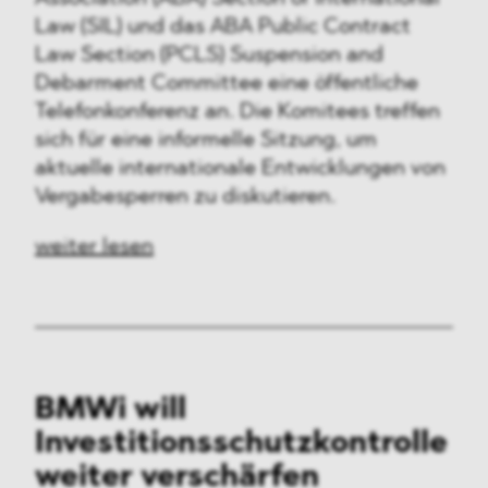
Law (SIL) und das ABA Public Contract
Law Section (PCLS) Suspension and
Debarment Committee eine öffentliche
Telefonkonferenz an. Die Komitees treffen
sich für eine informelle Sitzung, um
aktuelle internationale Entwicklungen von
Vergabesperren zu diskutieren.
weiter lesen
BMWi will
Investitionsschutzkontrolle
weiter verschärfen