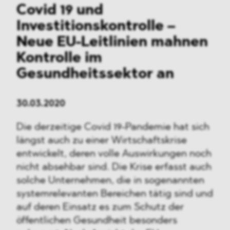
Covid 19 und
Investitionskontrolle
–
Neue EU-Leitlinien mahnen
Kontrolle im
Gesundheitssektor an
30.03.2020
Die derzeitige Covid 19-Pandemie hat sich
längst auch zu einer Wirtschaftskrise
entwickelt, deren volle Auswirkungen noch
nicht absehbar sind. Die Krise erfasst auch
solche Unternehmen, die in sogenannten
systemrelevanten Bereichen tätig sind und
auf deren Einsatz es zum Schutz der
öffentlichen Gesundheit besonders