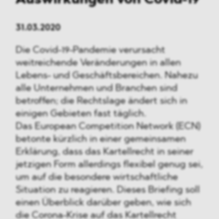
Auswirkungen
von Covid-19
31.03.2020
Die Covid-19-Pandemie verursacht
weitreichende Veränderungen in allen
Lebens- und Geschäftsbereichen. Nahezu
alle Unternehmen und Branchen sind
betroffen; die Rechtslage ändert sich in
einigen Gebieten fast täglich.
Das European Competition Network (ECN)
betonte kürzlich in einer gemeinsamen
Erklärung, dass das Kartellrecht in seiner
jetzigen Form allerdings flexibel genug sei,
um auf die besondere wirtschaftliche
Situation zu reagieren. Dieses Briefing soll
einen Überblick darüber geben, wie sich
die Corona-Krise auf das Kartellrecht