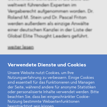
weltweit führenden Experten im
Vergaberecht aufgenommen worden. Dr.
Roland M. Stein und Dr. Pascal Friton
werden außerdem als einzige Anwälte
einer deutschen Kanzlei in der Liste der
Global Elite Thought Leaders geführt.
weiter lesen
Verwendete Dienste und Cookies
Unsere Website nutzt Cookies, um Ihre
‹
1
2
34
35
36
37
38
39
40
...
46
47
›
Nutzungserfahrung zu verbessern. Einige Cookies
sind essentiell für das Funktionieren und Managen
der Seite, während andere für anonyme Statistiken
oder personalisierte Inhalte verwendet werden. Bitte
beachten Sie, dass bei eingeschränkter Cookie-
Nutzung bestimmte Webseitenfunktionen
beeinträchtigt sein können.