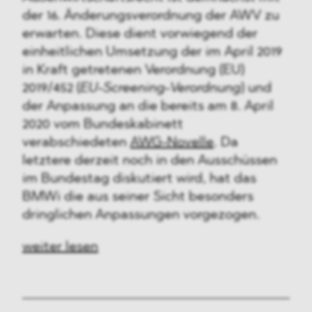
der 16. Änderungsverordnung der AWV zu
erwarten. Diese dient vorwiegend der
einheitlichen Umsetzung der im April 2019
in Kraft getretenen Verordnung (EU)
2019/452 (
EU-Screening-Verordnung
) und
der Anpassung an die bereits am 8. April
2020 vom Bundeskabinett
verabschiedeten
AWG-Novelle
. Da
letztere derzeit noch in den Ausschüssen
im Bundestag diskutiert wird, hat das
BMWi die aus seiner Sicht besonders
dringlichen Anpassungen vorgezogen.
weiter lesen