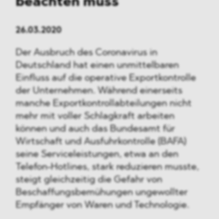
beachten muss
26.03.2020
Der Ausbruch des Coronavirus in
Deutschland hat einen unmittelbaren
Einfluss auf die operative Exportkontrolle
der Unternehmen. Während einerseits
manche Exportkontrollabteilungen nicht
mehr mit voller Schlagkraft arbeiten
können und auch das Bundesamt für
Wirtschaft und Ausfuhrkontrolle (BAFA)
seine Serviceleistungen, etwa an den
Telefon-Hotlines, stark reduzieren musste,
steigt gleichzeitig die Gefahr von
Beschaffungsbemühungen ungewollter
Empfänger von Waren und Technologie.