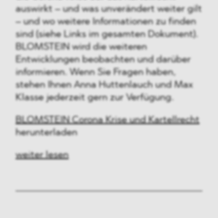
auswirkt – und was unverändert weiter gilt
– und wo weitere Informationen zu finden
sind (siehe Links im gesamten Dokument).
BLOMSTEIN wird die weiteren
Entwicklungen beobachten und darüber
informieren. Wenn Sie Fragen haben,
stehen Ihnen Anna Huttenlauch und Max
Klasse jederzeit gern zur Verfügung.
BLOMSTEIN Corona Krise und Kartellrecht
herunterladen
weiter lesen