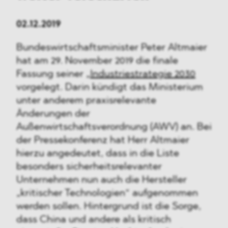
02.12.2019
Bundeswirtschaftsminister Peter Altmaier
hat am 29. November 2019 die finale
Fassung seiner „
Industriestrategie 2030
vorgelegt. Darin kündigt das Ministerium
unter anderem praxisrelevante
Änderungen der
Außenwirtschaftsverordnung (AWV) an. Bei
der Pressekonferenz hat Herr Altmaier
hierzu angedeutet, dass in die Liste
besonders sicherheitsrelevanter
Unternehmen nun auch die Hersteller
„kritischer Technologien“ aufgenommen
werden sollen. Hintergrund ist die Sorge,
dass China und andere als kritisch