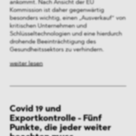
ankommt. Nach Ansicht der EU
Kommission ist daher gegenwärtig
besonders wichtig, einen „Ausverkauf“ von
kritischen Unternehmen und
Schlüsseltechnologien und eine hierdurch
drohende Beeinträchtigung des
Gesundheitssektors zu verhindern.
weiter lesen
Covid 19 und
Exportkontrolle - Fünf
Punkte, die jeder weiter