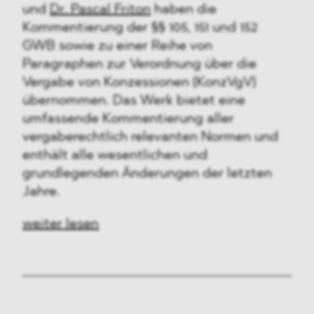
und
Dr. Pascal Friton
haben die
Kommentierung der §§ 105, 151 und 152
GWB sowie zu einer Reihe von
Paragraphen zur Verordnung über die
Vergabe von Konzessionen (KonzVgV)
übernommen. Das Werk bietet eine
umfassende Kommentierung aller
vergaberechtlich relevanten Normen und
enthält alle wesentlichen und
grundlegenden Änderungen der letzten
Jahre.
weiter lesen