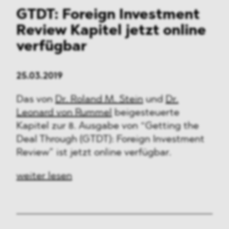
GTDT: Foreign Investment
Review Kapitel jetzt online
verfügbar
25.03.2019
Das von
Dr. Roland M. Stein
und
Dr.
Leonard von Rummel
beigesteuerte
Kapitel zur 8. Ausgabe von “Getting the
Deal Through (GTDT): Foreign Investment
Review” ist jetzt online verfügbar.
weiter lesen