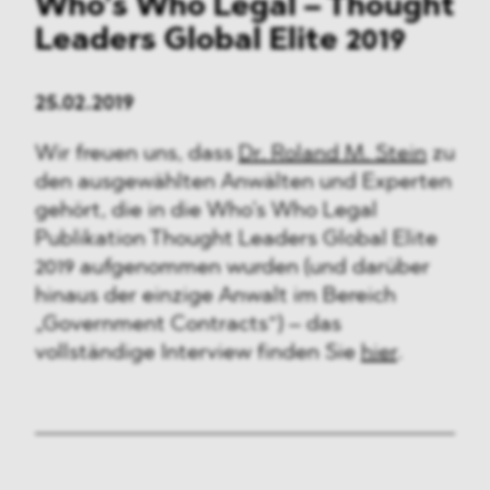
Who’s Who Legal – Thought
Leaders Global Elite 2019
25.02.2019
Wir freuen uns, dass
Dr. Roland M. Stein
zu
den ausgewählten Anwälten und Experten
gehört, die in die Who’s Who Legal
Publikation Thought Leaders Global Elite
2019 aufgenommen wurden (und darüber
hinaus der einzige Anwalt im Bereich
„Government Contracts“) – das
vollständige Interview finden Sie
hier
.