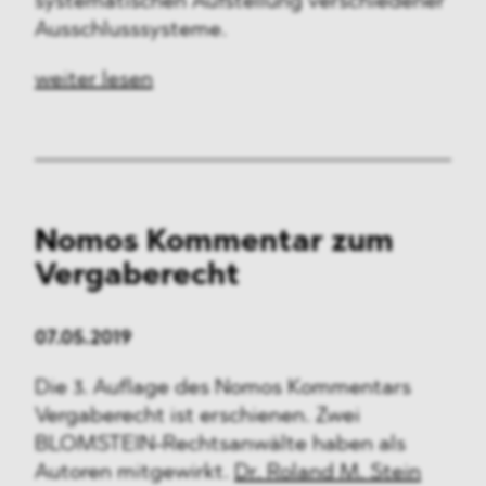
systematischen Aufstellung verschiedener
Medien & Technologie
Ausschlusssysteme.
Verteidigung & Sicherheit
weiter lesen
FMCG & Retail
Banken & Finanzen
Industrie
Nomos Kommentar zum
Pharma & Healthcare
Vergaberecht
Infrastruktur & Transport
07.05.2019
Energie
Die 3. Auflage des Nomos Kommentars
Vergaberecht ist erschienen. Zwei
Allgemeines
BLOMSTEIN-Rechtsanwälte haben als
Autoren mitgewirkt.
Dr. Roland M. Stein