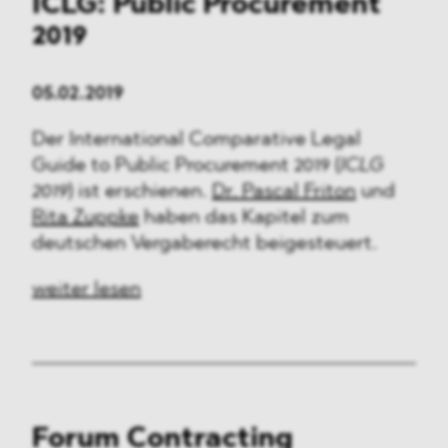
ICLG: Public Procurement
2019
05.02.2019
Der International Comparative Legal
Guide to Public Procurement 2019 (
ICLG
2019
) ist erschienen.
Dr. Pascal Friton
und
Rita Zuppke
haben das Kapitel zum
deutschen Vergaberecht beigesteuert.
weiter lesen
Forum Contracting