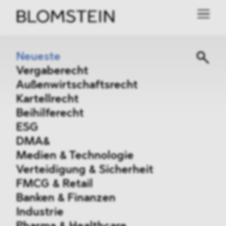
Neueste
Vergaberecht
Außenwirtschaftsrecht
Kartellrecht
Beihilferecht
ESG
DMA&
Medien & Technologie
Verteidigung & Sicherheit
FMCG & Retail
Banken & Finanzen
Industrie