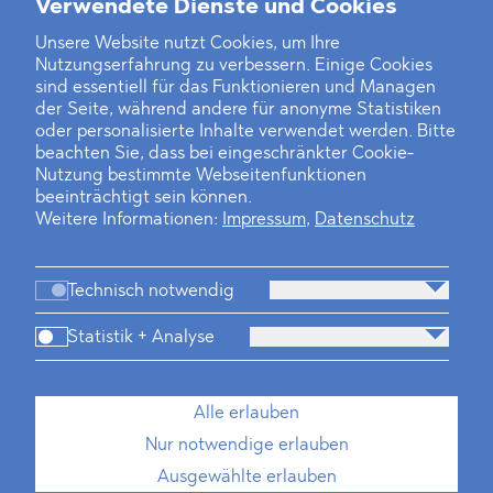
Verwendete Dienste und Cookies
Unsere Website nutzt Cookies, um Ihre
‹
1
2
36
37
38
39
40
41
42
...
46
47
›
Nutzungserfahrung zu verbessern. Einige Cookies
sind essentiell für das Funktionieren und Managen
der Seite, während andere für anonyme Statistiken
oder personalisierte Inhalte verwendet werden. Bitte
beachten Sie, dass bei eingeschränkter Cookie-
Nutzung bestimmte Webseitenfunktionen
beeinträchtigt sein können.
Weitere Informationen:
Impressum
,
Datenschutz
Technisch notwendig
Statistik + Analyse
Kanzlei
Beratung
Personen
Industrien
Alle erlauben
Neues
Dawn Raids
Standorte
Karriere
Nur notwendige erlauben
Brasilien-Praxis
Ausgewählte erlauben