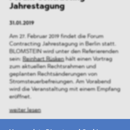
Jahrestagung
31.01.2019
Am 27. Februar 2019 findet die Forum
Contracting Jahrestagung in Berlin statt.
BLOMSTEIN wird unter den Referierenden
sein:
Reinhart Rüsken
hält einen Vortrag
zum aktuellen Rechtsrahmen und
geplanten Rechtsänderungen von
Stromsteuerbefreiungen. Am Vorabend
wird die Veranstaltung mit einem Empfang
eröffnet.
weiter lesen