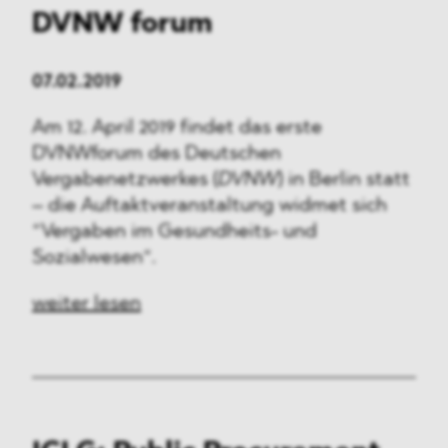
DVNW forum
07.02.2019
Am 12. April 2019 findet das erste
DVNWforum des Deutschen
Vergabenetzwerkes (
DVNW
) in Berlin statt
– die Auftaktveranstaltung widmet sich
“Vergaben im Gesundheits- und
Sozialwesen“.
weiter lesen