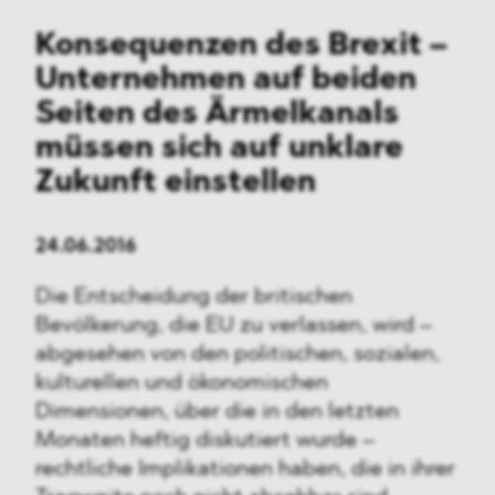
Konsequenzen des Brexit –
Unternehmen auf beiden
Seiten des Ärmelkanals
müssen sich auf unklare
Zukunft einstellen
24.06.2016
Die Entscheidung der britischen
Bevölkerung, die EU zu verlassen, wird –
abgesehen von den politischen, sozialen,
kulturellen und ökonomischen
Dimensionen, über die in den letzten
Monaten heftig diskutiert wurde –
rechtliche Implikationen haben, die in ihrer