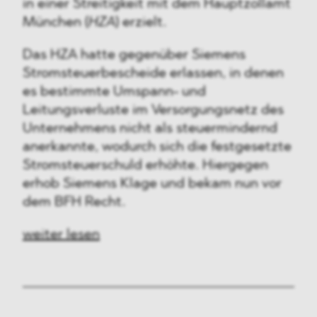
in einer Streitigkeit mit dem Hauptzollamt
München (
HZA
) erzielt.
Das HZA hatte gegenüber Siemens
Stromsteuerbescheide erlassen, in denen
es bestimmte Umspann- und
Leitungsverluste im Versorgungsnetz des
Unternehmens nicht als steuermindernd
anerkannte, wodurch sich die festgesetzte
Stromsteuerschuld erhöhte. Hiergegen
erhob Siemens Klage und bekam nun vor
dem BFH Recht.
weiter lesen