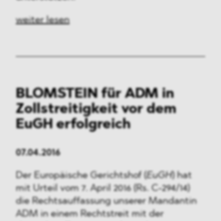
weiter lesen
BLOMSTEIN für ADM in
Zollstreitigkeit vor dem
EuGH erfolgreich
07.04.2016
Der Europäische Gerichtshof (
EuGH
) hat
mit Urteil vom 7. April 2016 (Rs. C-294/14)
die Rechtsauffassung unserer Mandantin
ADM in einem Rechtstreit mit der