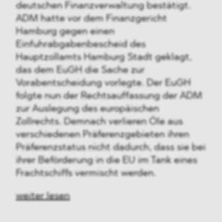
deutschen Finanzverwaltung bestätigt.
ADM hatte vor dem Finanzgericht
Hamburg gegen einen
Einfuhrabgabenbescheid des
Hauptzollamts Hamburg Stadt geklagt,
das dem EuGH die Sache zur
Vorabentscheidung vorlegte. Der EuGH
folgte nun der Rechtsauffassung der ADM
zur Auslegung des europäischen
Zollrechts. Demnach verlieren Öle aus
verschiedenen Präferenzgebieten ihren
Präferenzstatus nicht dadurch, dass sie bei
ihrer Beförderung in die EU im Tank eines
Frachtschiffs vermischt werden.
weiter lesen