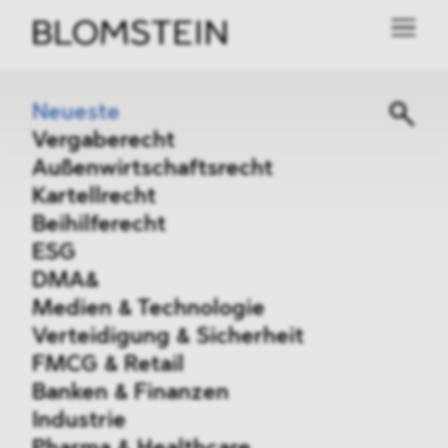
Neueste
Vergaberecht
Außenwirtschaftsrecht
Kartellrecht
Beihilferecht
ESG
DMA&
Medien & Technologie
Verteidigung & Sicherheit
FMCG & Retail
Banken & Finanzen
Industrie