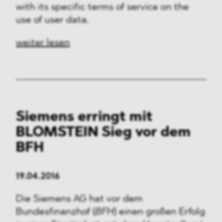
with its specific terms of service on the
use of user data.
weiter lesen
Siemens erringt mit
BLOMSTEIN Sieg vor dem
BFH
19.04.2016
Die Siemens AG hat vor dem
Bundesfinanzhof (
BFH
) einen großen Erfolg