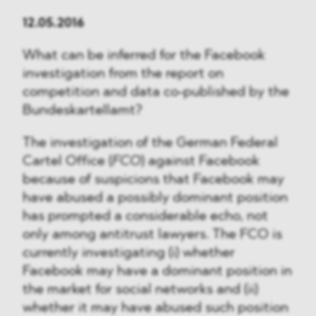
12.05.2016
What can be inferred for the Facebook
investigation from the report on
competition and data co-published by the
Bundeskartellamt?
The investigation of the German Federal
Cartel Office (
FCO
) against Facebook
because of suspicions that Facebook may
have abused a possibly dominant position
has prompted a considerable echo, not
only among antitrust lawyers. The FCO is
currently investigating (i) whether
Facebook may have a dominant position in
the market for social networks and (ii)
whether it may have abused such position