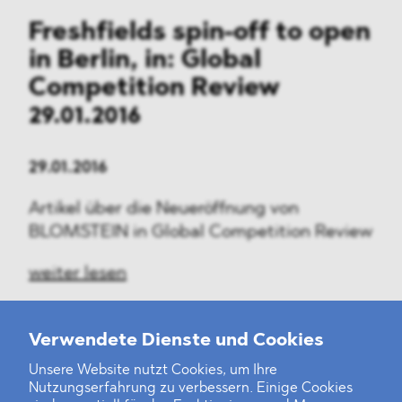
Freshfields spin-off to open
in Berlin, in: Global
Competition Review
29.01.2016
29.01.2016
Artikel über die Neueröffnung von
BLOMSTEIN in Global Competition Review
weiter lesen
Verwendete Dienste und Cookies
Unsere Website nutzt Cookies, um Ihre
‹
1
2
...
38
39
40
41
42
43
44
45
46
47
›
Nutzungserfahrung zu verbessern. Einige Cookies