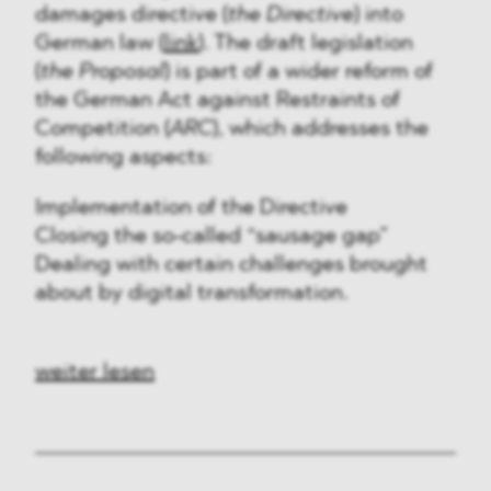
damages directive (
the Directive
) into
German law (
link
). The draft legislation
(
the Proposal
) is part of a wider reform of
the German Act against Restraints of
Competition (
ARC
), which addresses the
following aspects:
Implementation of the Directive
Closing the so-called “sausage gap”
Dealing with certain challenges brought
about by digital transformation.
weiter lesen