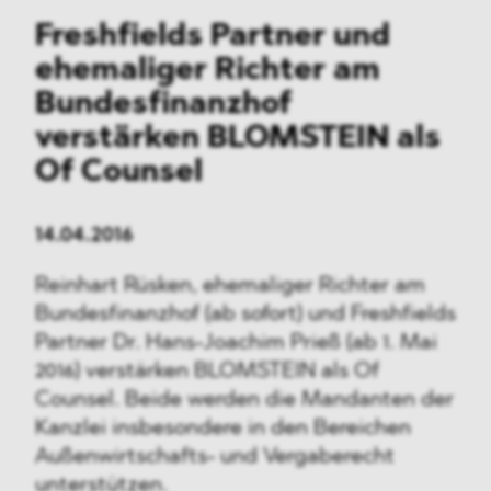
Freshfields Partner und
ehemaliger Richter am
Bundesfinanzhof
verstärken BLOMSTEIN als
Of Counsel
14.04.2016
Reinhart Rüsken, ehemaliger Richter am
Bundesfinanzhof (ab sofort) und Freshfields
Partner Dr. Hans-Joachim Prieß (ab 1. Mai
2016) verstärken BLOMSTEIN als Of
Counsel. Beide werden die Mandanten der
Kanzlei insbesondere in den Bereichen
Außenwirtschafts- und Vergaberecht
unterstützen.