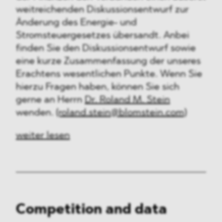
weitreichenden Diskussionsentwurf zur
Änderung des Energie- und
Stromsteuergesetzes übersandt. Anbei
finden Sie den Diskussionsentwurf sowie
eine kurze Zusammenfassung der unseres
Erachtens wesentlichen Punkte. Wenn Sie
hierzu Fragen haben, können Sie sich
gerne an Herrn
Dr. Roland M. Stein
wenden.
(roland.stein@blomstein.com)
weiter lesen
Competition and data