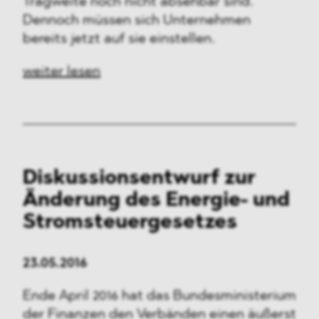
Tragweite noch nicht absehbar sind.
Dennoch müssen sich Unternehmen
bereits jetzt auf sie einstellen.
weiter lesen
Diskussionsentwurf zur
Änderung des Energie- und
Stromsteuergesetzes
23.05.2016
Ende April 2016 hat das Bundesministerium
der Finanzen den Verbänden einen äußerst