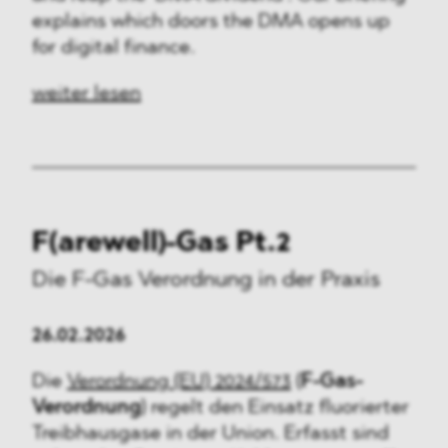
explains which doors the DMA opens up
for digital finance.
weiter lesen
F(arewell)-Gas Pt.2
Die F-Gas Verordnung in der Praxis
26.02.2026
Die
Verordnung (EU) 2024/573
(
F-Gas-
Verordnung
) regelt den Einsatz fluorierter
Treibhausgase in der Union. Erfasst sind