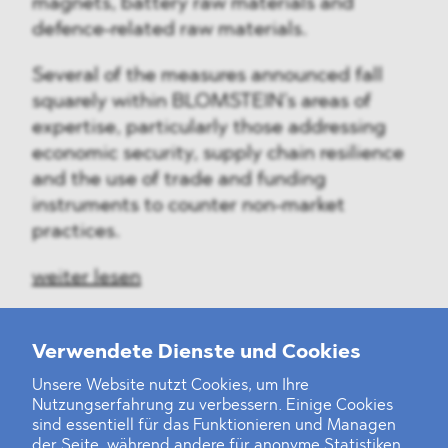
magnets, battery raw materials and
defence-related raw materials.
Several of the measures announced fall
squarely within BLOMSTEIN’s areas of
expertise, particularly those addressing
economic security, supply chain resilience
and the use of trade and funding
instruments to counter non-market
practices.
weiter lesen
Verwendete Dienste und Cookies
Unsere Website nutzt Cookies, um Ihre
‹
1
2
3
4
5
6
7
8
9
10
...
46
47
›
Nutzungserfahrung zu verbessern. Einige Cookies
sind essentiell für das Funktionieren und Managen
der Seite, während andere für anonyme Statistiken