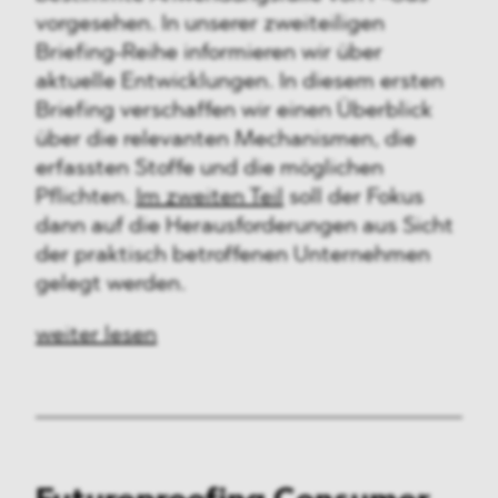
vorgesehen. In unserer zweiteiligen
Briefing-Reihe informieren wir über
aktuelle Entwicklungen. In diesem ersten
Briefing verschaffen wir einen Überblick
über die relevanten Mechanismen, die
erfassten Stoffe und die möglichen
Pflichten.
Im zweiten Teil
soll der Fokus
dann auf die Herausforderungen aus Sicht
der praktisch betroffenen Unternehmen
gelegt werden.
weiter lesen