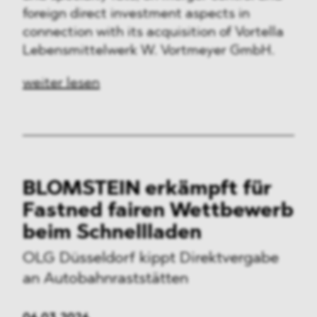
foreign direct investment aspects in
connection with its acquisition of Vortella
Lebensmittelwerk W. Vortmeyer GmbH.
weiter lesen
BLOMSTEIN erkämpft für
Fastned fairen Wettbewerb
beim Schnellladen
OLG Düsseldorf kippt Direktvergabe
an Autobahnraststätten