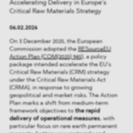
Accelerating Delivery in Europe’s
Critical Raw Materials Strategy
06.02.2026
On 3 December 2025, the European
Commission adopted the
RESourceEU
Action Plan (COM(2025) 945)
, a policy
package intended accelerate the EU’s
Critical Raw Materials (CRM) strategy
under the Critical Raw Materials Act
(CRMA), in response to growing
geopolitical and market risks. The Action
Plan marks a shift from medium-term
framework objectives to
the rapid
delivery of operational measures
, with
particular focus on rare earth permanent