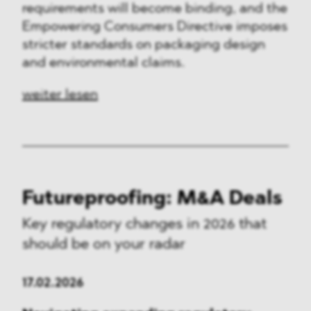
requirements will become binding, and the
Empowering Consumers Directive imposes
stricter standards on packaging design
and environmental claims.
weiter lesen
Futureproofing: M&A Deals
Key regulatory changes in 2026 that
should be on your radar
17.02.2026