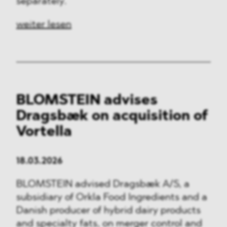
separately.
weiter lesen
BLOMSTEIN advises
Dragsbæk on acquisition of
Vortella
18.03.2026
BLOMSTEIN advised Dragsbæk A/S, a
subsidiary of Orkla Food Ingredients and a
Danish producer of hybrid dairy products
and specialty fats, on merger control and