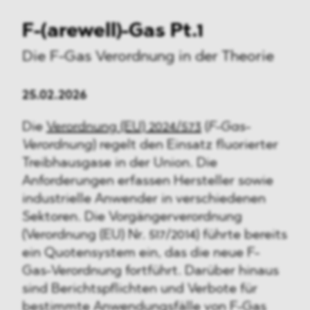
F-(arewell)-Gas Pt.1
Die F-Gas Verordnung in der Theorie
25.02.2026
Die
Verordnung (EU) 2024/573
(
F-Gas-
Verordnung
) regelt den Einsatz fluorierter
Treibhausgase in der Union. Die
Anforderungen erfassen Hersteller sowie
industrielle Anwender in verschiedenen
Sektoren. Die Vorgängerverordnung
(Verordnung (EU) Nr. 517/2014) führte bereits
ein Quotensystem ein, das die neue F-
Gas-Verordnung fortführt. Darüber hinaus
sind Berichtspflichten und Verbote für
bestimmte Anwendungsfälle von F-Gas