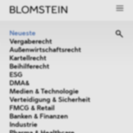
Neueste
Vergaberecht
Außenwirtschaftsrecht
Kartellrecht
Beihilferecht
ESG
DMA&
Medien & Technologie
Verteidigung & Sicherheit
FMCG & Retail
Banken & Finanzen
Industrie