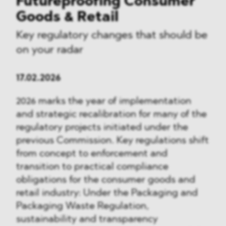
Futureproofing Consumer
Goods & Retail
Key regulatory changes that should be
on your radar
17.02.2026
2026 marks the year of implementation
and strategic recalibration for many of the
regulatory projects initiated under the
previous Commission. Key regulations shift
from concept to enforcement and
transition to practical compliance
obligations for the consumer goods and
retail industry: Under the Packaging and
Packaging Waste Regulation,
sustainability and transparency