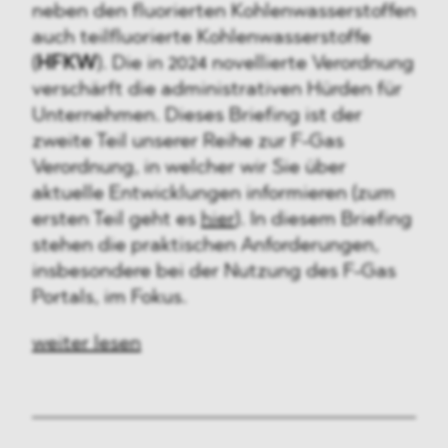
neben den fluorierten Kohlenwasserstoffen
auch teilfluorierte Kohlenwasserstoffe
(
HFKW
). Die in 2024 novellierte Verordnung
verschärft die administrativen Hürden für
Unternehmen. Dieses Briefing ist der
zweite Teil unserer Reihe zur F-Gas
Verordnung, in welcher wir Sie über
aktuelle Entwicklungen informieren (zum
ersten Teil geht es
hier
). In diesem Briefing
stehen die praktischen Anforderungen,
insbesondere bei der Nutzung des F-Gas
Portals, im Fokus.
weiter lesen