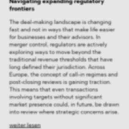
Navigating expanding regulatory
frontiers
The deal-making landscape is changing
fast and not in ways that make life easier
for businesses and their advisors. In
merger control, regulators are actively
exploring ways to move beyond the
traditional revenue thresholds that have
long defined their jurisdiction. Across
Europe, the concept of call-in regimes and
post-closing reviews is gaining traction.
This means that even transactions
involving targets without significant
market presence could, in future, be drawn
into review where strategic concerns arise.
weiter lesen