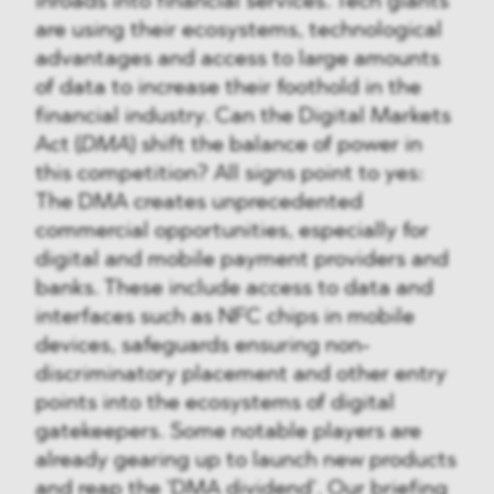
inroads into financial services. Tech giants
are using their ecosystems, technological
advantages and access to large amounts
of data to increase their foothold in the
financial industry. Can the Digital Markets
Act (
DMA
) shift the balance of power in
this competition? All signs point to yes:
The DMA creates unprecedented
commercial opportunities, especially for
digital and mobile payment providers and
banks. These include access to data and
interfaces such as NFC chips in mobile
devices, safeguards ensuring non-
discriminatory placement and other entry
points into the ecosystems of digital
gatekeepers. Some notable players are
already gearing up to launch new products
and reap the 'DMA dividend'. Our briefing