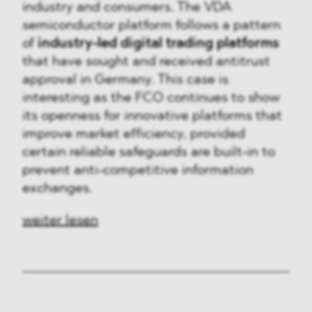
industry and consumers. The VDA
semiconductor platform follows a pattern
of
industry-led digital trading platforms
that have sought and received antitrust
approval in Germany. This case is
interesting as the FCO continues to show
its openness for innovative platforms that
improve market efficiency, provided
certain reliable safeguards are built-in to
prevent anti-competitive information
exchanges.
weiter lesen