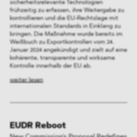
sicherheitsrelevante Technologien
frühzeitig zu erfassen, ihre Weitergabe zu
kontrollieren und die EU-Rechtslage mit
internationalen Standards in Einklang zu
bringen. Die Maßnahme wurde bereits im
Weißbuch zu Exportkontrollen vom 24.
Januar 2024 angekündigt und zielt auf eine
kohärente, transparente und wirksame
Kontrolle innerhalb der EU ab.
weiter lesen
EUDR Reboot
New Commission's Proposal Redefines