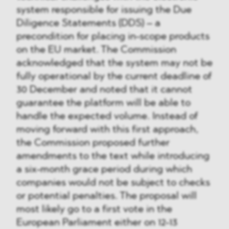
system responsible for issuing the Due
Diligence Statements (DDS) – a
precondition for placing in-scope products
on the EU market. The Commission
acknowledged that the system may not be
fully operational by the current deadline of
30 December and noted that it cannot
guarantee the platform will be able to
handle the expected volume. Instead of
moving forward with this first approach,
the Commission proposed further
amendments to the text while introducing
a six-month grace period during which
companies would not be subject to checks
or potential penalties. The proposal will
most likely go to a first vote in the
European Parliament either on 12-13