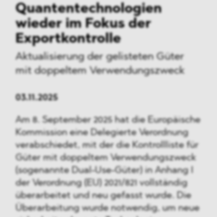
Quantentechnologien
wieder im Fokus der
Exportkontrolle
Aktualisierung der gelisteten Güter
mit doppeltem Verwendungszweck
03.11.2025
Am 8. September 2025 hat die Europäische
Kommission eine Delegierte Verordnung
verabschiedet, mit der die Kontrollliste für
Güter mit doppeltem Verwendungszweck
(sogenannte Dual-Use-Güter) in Anhang I
der Verordnung (EU) 2021/821 vollständig
überarbeitet und neu gefasst wurde. Die
Überarbeitung wurde notwendig, um neue