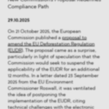
Compliance Path
29.10.2025
On 21 October 2025, the European
Commission published a
proposal to
amend the EU Deforestation Regulation
(EUDR)
. The proposal came as a surprise,
particularly in light of speculation that the
Commission would seek to suspend the
applicability of the EUDR for an additional
12 months. In a letter dated 23 September
2025 from the EU Environment
Commissioner Roswall, it was ventilated
the idea of postponing the
implementation of the EUDR, citing
technical challenges with the electronic