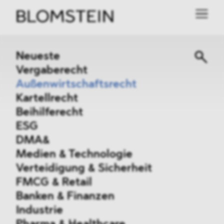
Neueste
Vergaberecht
Außenwirtschaftsrecht
Kartellrecht
Beihilferecht
ESG
DMA&
Medien & Technologie
Verteidigung & Sicherheit
FMCG & Retail
Banken & Finanzen
Industrie