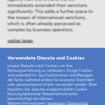
immediately extended their sanctions
significantly. This adds a further piece to
the mosaic of international sanctions,
which is often already perceived as
complex by business operators.
weiter lesen
Verwendete Dienste und Cookies
Unsere Website nutzt Cookies, um Ihre
‹
1
2
3
4
5
6
7
8
9
10
...
24
25
›
Nutzungserfahrung zu verbessern. Einige Cookies
sind essentiell für das Funktionieren und Managen
der Seite, während andere für anonyme Statistiken
oder personalisierte Inhalte verwendet werden. Bitte
beachten Sie, dass bei eingeschränkter Cookie-
Nutzung bestimmte Webseitenfunktionen
beeinträchtigt sein können.
Weitere Informationen:
Impressum
,
Datenschutz