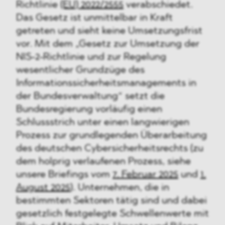
Richtlinie
(EU) 2022/2555
verabschiedet.
Das Gesetz ist unmittelbar in Kraft
getreten und sieht keine Umsetzungsfrist
vor. Mit dem „Gesetz zur Umsetzung der
NIS-2-Richtlinie und zur Regelung
wesentlicher Grundzüge des
Informationssicherheitsmanagements in
der Bundesverwaltung“ setzt die
Bundesregierung vorläufig einen
Schlussstrich unter einen langwierigen
Prozess zur grundlegenden Überarbeitung
des deutschen Cybersicherheitsrechts (zu
dem holprig verlaufenen Prozess, siehe
unsere Briefings vom
7. Februar 2025
und
1.
August 2025
). Unternehmen, die in
bestimmten Sektoren tätig sind und dabei
gesetzlich festgelegte Schwellenwerte mit