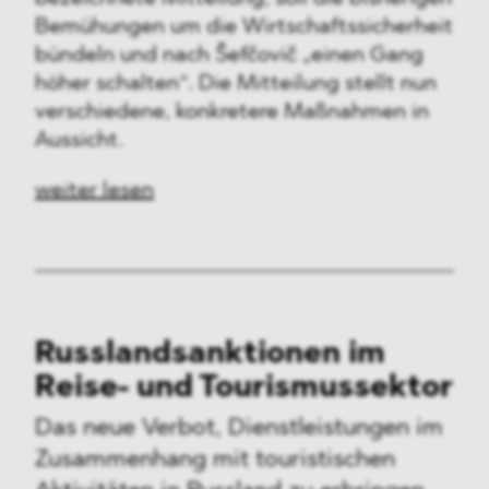
Bemühungen um die Wirtschaftssicherheit
bündeln und nach Šefčovič „einen Gang
höher schalten“. Die Mitteilung stellt nun
verschiedene, konkretere Maßnahmen in
Aussicht.
weiter lesen
Russlandsanktionen im
Reise- und Tourismussektor
Das neue Verbot, Dienstleistungen im
Zusammenhang mit touristischen