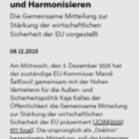
und Harmonisieren
Die Gemeinsame Mitteilung zur
Stärkung der wirtschaftlichen
Sicherheit der EU vorgestellt
08.12.2025
Am Mittwoch, den 3. Dezember 2025 hat
der zuständige EU-Kommissar Maroš
Šefčovič gemeinsam mit der Hohen
Vertreterin für die Außen- und
Sicherheitspolitik Kaja Kallas der
Öffentlichkeit die Gemeinsame Mitteilung
zur Stärkung der wirtschaftlichen
Sicherheit der EU präsentiert (
JOIN(2025)
977 final
). Die ursprünglich als „Doktrin“
bezeichnete Mitteilung, soll die bisherigen