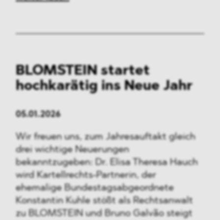
BLOMSTEIN startet
hochkarätig ins Neue Jahr
05.01.2026
Wir freuen uns, zum Jahresauftakt gleich
drei wichtige Neuerungen
bekanntzugeben: Dr. Elisa Theresa Hauch
wird Kartellrechts-Partnerin, der
ehemalige Bundestagsabgeordnete
Konstantin Kuhle stößt als Rechtsanwalt
zu BLOMSTEIN und Bruno Galvão steigt