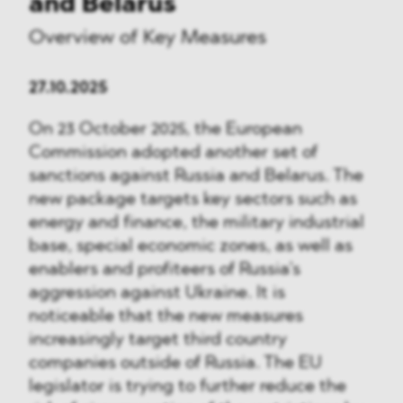
and Belarus
Overview of Key Measures
27.10.2025
On 23 October 2025, the European
Commission adopted another set of
sanctions against Russia and Belarus. The
new package targets key sectors such as
energy and finance, the military industrial
base, special economic zones, as well as
enablers and profiteers of Russia’s
aggression against Ukraine. It is
noticeable that the new measures
increasingly target third country
companies outside of Russia. The EU
legislator is trying to further reduce the