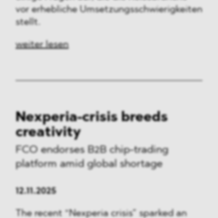
vor erhebliche Umsetzungsschwierigkeiten
stellt.
weiter lesen
Nexperia-crisis breeds
creativity
FCO endorses B2B chip-trading
platform amid global shortage
12.11.2025
The recent “Nexperia crisis” sparked an