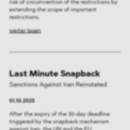
risk of circumvention of the restrictions by
extending the scope of important
restrictions.
weiter lesen
Last Minute Snapback
Sanctions Against Iran Reinstated
01.10.2025
After the expiry of the 30-day deadline
triggered by the snapback mechanism
against Iran, the UN and the EU