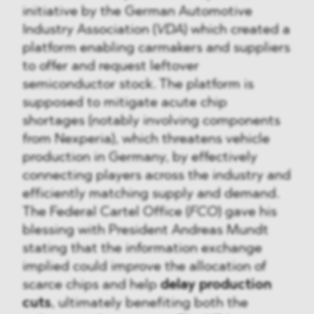
initiative by the German Automotive
Industry Association (
VDA
) which created a
platform enabling carmakers and suppliers
to offer and request leftover
semiconductor stock. The platform is
supposed to mitigate acute chip
shortages (notably involving components
from Nexperia), which threatens vehicle
production in Germany, by effectively
connecting players across the industry and
efficiently matching supply and demand.
The Federal Cartel Office (
FCO
) gave his
blessing with President Andreas Mundt
stating that the information exchange
implied could improve the allocation of
scarce chips and help
delay production
cuts
, ultimately benefiting both the