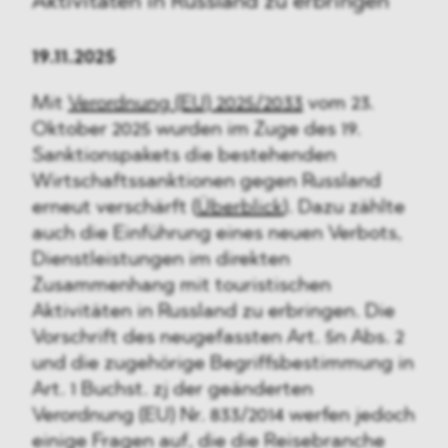
Aktivitäten in Russland zu erbringen
19.11.2025
Mit
Verordnung (EU) 2025/2033
vom 23.
Oktober 2025 wurden im Zuge des 19.
Sanktionspakets die bestehenden
Wirtschaftssanktionen gegen Russland
erneut verschärft (
Überblick
). Dazu zählte
auch die Einführung eines neuen Verbots,
Dienstleistungen im direkten
Zusammenhang mit touristischen
Aktivitäten in Russland zu erbringen. Die
Vorschrift des neugefassten Art. 5n Abs. 2
und die zugehörige Begriffsbestimmung in
Art. 1 Buchst. zj der geänderten
Verordnung (EU) Nr. 833/2014 werfen jedoch
einige Fragen auf, die die Reisebranche