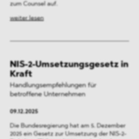
zum Counsel auf.
weiter lesen
NIS-2-Umsetzungsgesetz
in
Kraft
Handlungsempfehlungen
für
betroffene Unternehmen
09.12.2025
Die Bundesregierung hat am 5. Dezember
2025 ein Gesetz zur Umsetzung der NIS-2-