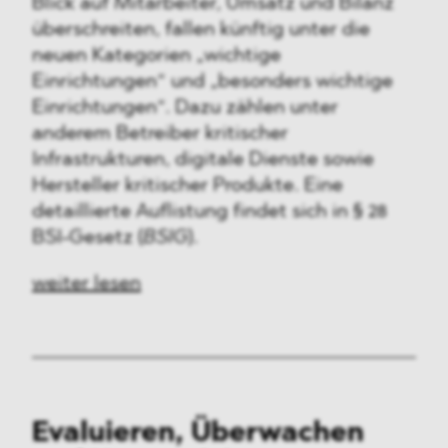
Blick auf Mitarbeiter, Umsatz und Bilanz
überschreiten, fallen künftig unter die
neuen Kategorien „wichtige
Einrichtungen“ und „besonders wichtige
Einrichtungen“. Dazu zählen unter
anderem Betreiber kritischer
Infrastrukturen, digitale Dienste sowie
Hersteller kritischer Produkte. Eine
detaillierte Auflistung findet sich in § 28
BSI-Gesetz (
BSIG
).
weiter lesen
Evaluieren, Überwachen