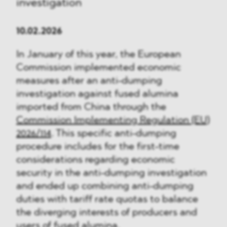
investigation
10.02.2026
In January of this year, the European
Commission implemented economic
measures after an anti-dumping
investigation against fused alumina
imported from China through the
Commission Implementing Regulation (EU)
2026/114
. This specific anti-dumping
procedure includes for the first-time
considerations regarding economic
security in the anti-dumping investigation
and ended up combining anti-dumping
duties with tariff rate quotas to balance
the diverging interests of producers and
users of fused alumina.