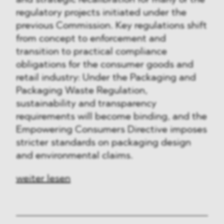
and strategic recalibration for many of the
regulatory projects initiated under the
previous Commission. Key regulations shift
from concept to enforcement and
transition to practical compliance
obligations for the consumer goods and
retail industry: Under the Packaging and
Packaging Waste Regulation,
sustainability and transparency
requirements will become binding, and the
Empowering Consumers Directive imposes
stricter standards on packaging design
and environmental claims.
weiter lesen