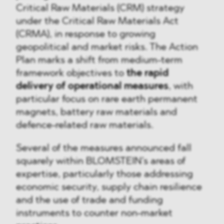
Critical Raw Materials (CRM) strategy
under the Critical Raw Materials Act
(CRMA), in response to growing
geopolitical and market risks. The Action
Plan marks a shift from medium-term
framework objectives to
the rapid
delivery of operational measures
, with
particular focus on rare earth permanent
magnets, battery raw materials and
defence-related raw materials.
Several of the measures announced fall
squarely within BLOMSTEIN’s areas of
expertise, particularly those addressing
economic security, supply chain resilience
and the use of trade and funding
instruments to counter non-market