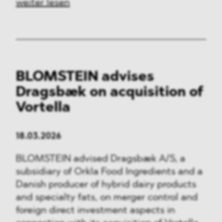
weiter lesen
BLOMSTEIN advises
Dragsbæk on acquisition of
Vortella
18.03.2026
BLOMSTEIN advised Dragsbæk A/S, a
subsidiary of Orkla Food Ingredients and a
Danish producer of hybrid dairy products
and specialty fats, on merger control and
foreign direct investment aspects in