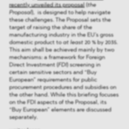
recently unveiled its proposal
(
the
Proposal
), is designed to help navigate
these challenges. The Proposal sets the
target of raising the share of the
manufacturing industry in the EU’s gross
domestic product to
at least
20 % by 2035.
This aim shall be achieved mainly by two
mechanisms: a framework for Foreign
Direct Investment (
FDI
) screening in
certain sensitive sectors and “Buy
European” requirements for public
procurement procedures and subsidies on
the other hand. While this briefing focuses
on the FDI aspects of the Proposal, its
“Buy European” elements are discussed
separately.