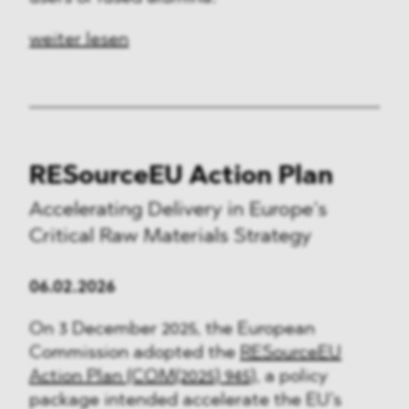
weiter lesen
RESourceEU Action Plan
Accelerating Delivery in Europe’s
Critical Raw Materials Strategy
06.02.2026
On 3 December 2025, the European
Commission adopted the
RESourceEU
Action Plan (COM(2025) 945)
, a policy
package intended accelerate the EU’s