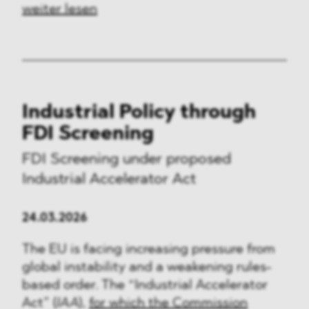
weiter lesen
Industrial Policy through
FDI Screening
FDI Screening under proposed
Industrial Accelerator Act
24.03.2026
The EU is facing increasing pressure from
global instability and a weakening rules-
based order. The “Industrial Accelerator
Act” (
IAA
),
for which the Commission