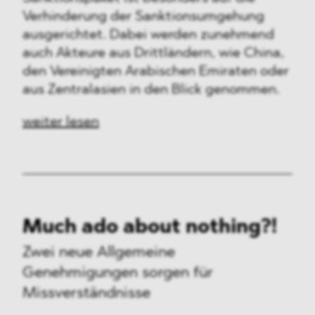
Verhinderung der Sanktionsumgehung
ausgerichtet. Dabei werden zunehmend
auch Akteure aus Drittländern, wie China,
den Vereinigten Arabischen Emiraten oder
aus Zentralasien in den Blick genommen.
weiter lesen
Much ado about nothing?!
Zwei neue Allgemeine
Genehmigungen sorgen für
Missverständnisse