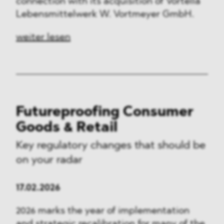
connection with its acquisition of Vortella
Lebensmittelwerk W. Vortmeyer GmbH.
weiter lesen
Futureproofing Consumer
Goods & Retail
Key regulatory changes that should be
on your radar
17.02.2026
2026 marks the year of implementation