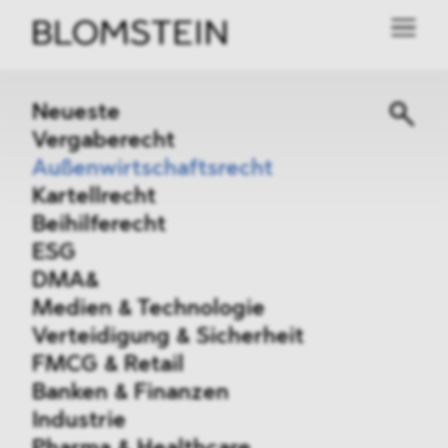
Neueste
Vergaberecht
Außenwirtschaftsrecht
Kartellrecht
Beihilferecht
ESG
DMA&
Medien & Technologie
Verteidigung & Sicherheit
FMCG & Retail
Banken & Finanzen
Industrie