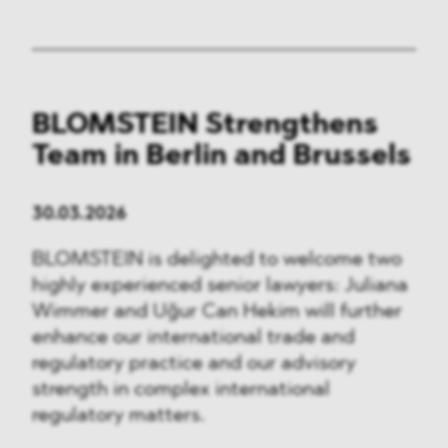
BLOMSTEIN Strengthens
Team in Berlin and Brussels
30.03.2026
BLOMSTEIN is delighted to welcome two
highly experienced senior lawyers: Juliana
Wimmer and Uğur Can Hekim will further
enhance our international trade and
regulatory practice and our advisory
strength in complex international
regulatory matters.