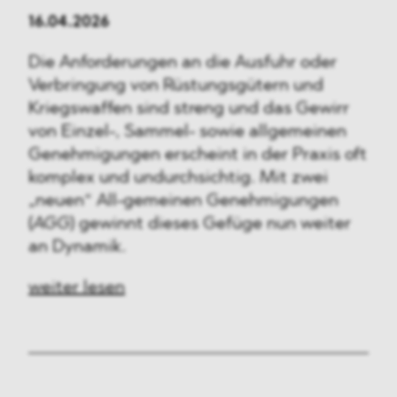
16.04.2026
Die Anforderungen an die Ausfuhr oder
Verbringung von Rüstungsgütern und
Kriegswaffen sind streng und das Gewirr
von Einzel-, Sammel- sowie allgemeinen
Genehmigungen erscheint in der Praxis oft
komplex und undurchsichtig. Mit zwei
„neuen“ All-gemeinen Genehmigungen
(
AGG
) gewinnt dieses Gefüge nun weiter
an Dynamik.
weiter lesen