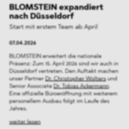
BLOMSTEIN expandiert
nach Düsseldorf
Start mit erstem Team ab April
07.04.2026
BLOMSTEIN erweitert die nationale
Präsenz: Zum 15. April 2026 sind wir auch in
Düsseldorf vertreten. Den Auftakt machen
unser Partner
Dr. Christopher Wolters
und
Senior Associate
Dr. Tobias Ackermann
.
Eine offizielle Büroeröffnung mit weiterem
personellem Ausbau folgt im Laufe des
Jahres.
weiter lesen