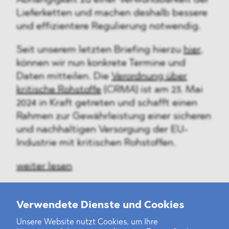
Abhängigkeit zu einer Verwundbarkeit der
Lieferketten und machen deshalb bessere
und effizientere Regulierung notwendig.
Seit unserem letzten Briefing hierzu
hier
,
können wir nun konkrete Termine und
Daten mitteilen. Die
Verordnung über
kritische Rohstoffe
(
CRMA
) ist am 23. Mai
2024 in Kraft getreten und schafft einen
Rahmen zur Gewährleistung einer sicheren
und nachhaltigen Versorgung der EU-
Industrie mit kritischen Rohstoffen.
weiter lesen
Verwendete Dienste und Cookies
Unsere Website nutzt Cookies, um Ihre
‹
1
2
6
7
8
9
10
11
12
...
24
25
›