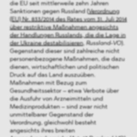
die EU seit mittlerweile zehn Jahren
Sanktionen gegen Russland (
Verordnung
(EU) Nr. 833/2014 des Rates vom 31. Juli 2014
über restriktive Maßnahmen angesichts
der Handlungen Russlands, die die Lage in
der Ukraine destabilisieren
,
Russland-VO
).
Gegenstand dieser sind zahlreiche nicht
personenbezogene Maßnahmen, die dazu
dienen, wirtschaftlichen und politischen
Druck auf das Land auszuüben.
Maßnahmen mit Bezug zum
Gesundheitssektor – etwa Verbote über
die Ausfuhr von Arzneimitteln und
Medizinprodukten – sind zwar nicht
unmittelbarer Gegenstand der
Verordnung, gleichwohl besteht
angesichts ihres breiten