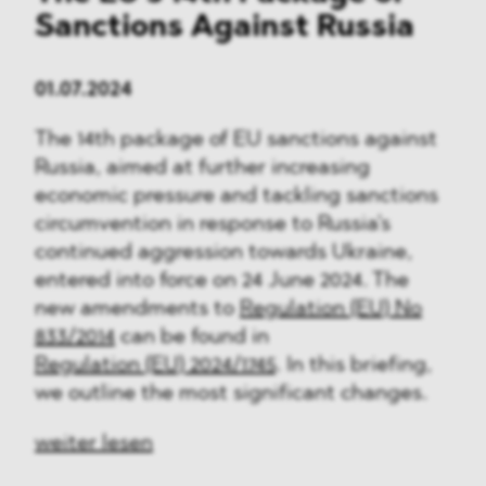
Sanctions Against Russia
01.07.2024
The 14th package of EU sanctions against
Russia, aimed at further increasing
economic pressure and tackling sanctions
circumvention in response to Russia's
continued aggression towards Ukraine,
entered into force on 24 June 2024. The
new amendments to
Regulation (EU) No
833/2014
can be found in
Regulation (EU) 2024/1745
. In this briefing,
we outline the most significant changes.
weiter lesen