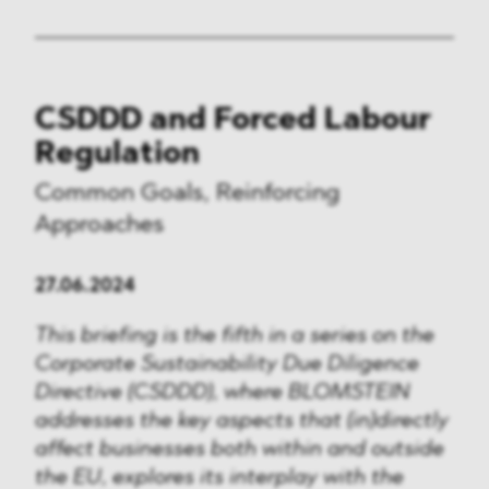
CSDDD and Forced Labour
Regulation
Common Goals, Reinforcing
Approaches
27.06.2024
This briefing is the fifth in a series on the
Corporate Sustainability Due Diligence
Directive (CSDDD), where BLOMSTEIN
addresses the key aspects that (in)directly
affect businesses both within and outside
the EU, explores its interplay with the