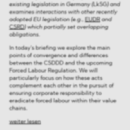
existing legislation in Germany (
LkSG
) and
examines interactions with other recently
adopted EU legislation (e.g.,
EUDR
and
CSRD
) which partially set overlapping
obligations.
In today’s briefing we explore the main
points of convergence and differences
between the CSDDD and the upcoming
Forced Labour Regulation. We will
particularly focus on how these acts
complement each other in the pursuit of
ensuring corporate responsibility to
eradicate forced labour within their value
chains.
weiter lesen