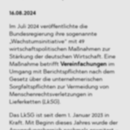
16.08.2024
Im Juli 2024 veröffentlichte die
Bundesregierung ihre sogenannte
„Wachstumsinitiative“ mit 49
wirtschaftspolitischen Maßnahmen zur
Stärkung der deutschen Wirtschaft. Eine
Maßnahme betrifft
Vereinfachungen
im
Umgang mit Berichtspflichten nach dem
Gesetz über die unternehmerischen
Sorgfaltspflichten zur Vermeidung von
Menschenrechtsverletzungen in
Lieferketten (
LkSG
).
Das LkSG ist seit dem 1. Januar 2023 in
Kraft. Mit Beginn dieses Jahres wurde der