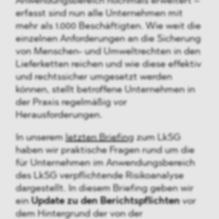
Anwendungsbereich nochmals erweitert –
erfasst sind nun alle Unternehmen mit
mehr als 1.000 Beschäftigten. Wie weit die
einzelnen Anforderungen an die Sicherung
von Menschen- und Umweltrechten in den
Lieferketten reichen und wie diese effektiv
und rechtssicher umgesetzt werden
können, stellt betroffene Unternehmen in
der Praxis regelmäßig vor
Herausforderungen.
In unserem
letzten Briefing
zum LkSG
haben wir praktische Fragen rund um die
für Unternehmen im Anwendungsbereich
des LkSG verpflichtende Risikoanalyse
dargestellt. In diesem Briefing geben wir
ein
Update zu den Berichtspflichten
vor
dem Hintergrund der von der