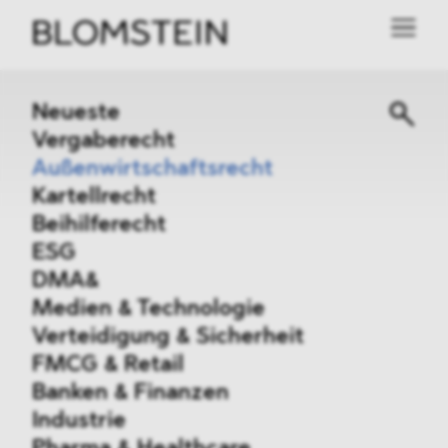
Neueste
Vergaberecht
Außenwirtschaftsrecht
Kartellrecht
Beihilferecht
ESG
DMA&
Medien & Technologie
Verteidigung & Sicherheit
FMCG & Retail
Banken & Finanzen
Industrie