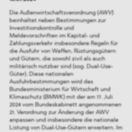
Die Außenwirtschaftsverordnung (
AWV
)
beinhaltet neben Bestimmungen zur
Investitionskontrolle und
Meldevorschriften im Kapital- und
Zahlungsverkehr insbesondere Regeln für
die Ausfuhr von Waffen, Rüstungsgütern
und Gütern, die sowohl zivil als auch
militärisch nutzbar sind (sog. Dual-Use-
Güter). Diese nationalen
Ausfuhrbestimmungen wird das
Bundesministerium für Wirtschaft und
Klimaschutz (
BMWK
) mit der am 17. Juli
2024 vom Bundeskabinett angenommenen
21. Verordnung zur Änderung der AWV
anpassen und insbesondere die nationale
Listung von Dual-Use-Gütern erweitern. Im