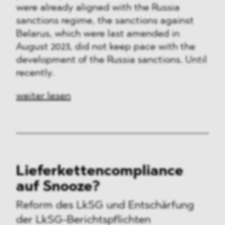
were already aligned with the Russia
sanctions regime, the sanctions against
Belarus, which were last amended in
August 2023, did not keep pace with the
development of the Russia sanctions. Until
recently.
weiter lesen
Lieferkettencompliance
auf Snooze?
Reform des LkSG und Entschärfung
der
LkSG-Berichtspflichten