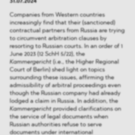
31.07.2024
Companies from Western countries
increasingly find that their (sanctioned)
contractual partners from Russia are trying
to circumvent arbitration clauses by
resorting to Russian courts. In an order of 1
June 2023 (12 SchH 5/22), the
Kammergericht
(i.e., the Higher Regional
Court of Berlin) shed light on topics
surrounding these issues, affirming the
admissibility of arbitral proceedings even
though the Russian company had already
lodged a claim in Russia. In addition, the
Kammergericht
provided clarifications on
the service of legal documents when
Russian authorities refuse to serve
documents under international