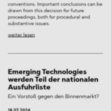
conventions. Important conclusions can be
drawn from this decision for future
proceedings, both for procedural and
substantive issues.
weiter lesen
Emerging Technologies
werden Teil der nationalen
Ausfuhrliste
Ein Vorstoß gegen den Binnenmarkt?
18.07.2024