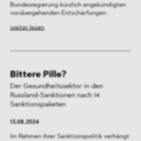
Bundesregierung kürzlich angekündigten
vorübergehenden Entschärfungen.
weiter lesen
Bittere Pille?
Der Gesundheitssektor in den
Russland-Sanktionen nach 14
Sanktionspaketen
13.08.2024
Im Rahmen ihrer Sanktionspolitik verhängt