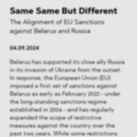
Same Same But Different
The Alignment of EU Sanctions
against Belarus and Russia
04.09.2024
Belarus has supported its close ally Russia
in its invasion of Ukraine from the outset.
In response, the European Union (EU)
imposed a first set of sanctions against
Belarus as early as February 2022 - under
the long-standing sanctions regime
established in 2006 - and has regularly
expanded the scope of restrictive
measures against the country over the
past two years. While some restrictions