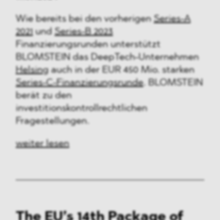
Wie bereits bei den vorherigen
Series-A
2021
und
Series-B 2023
Finanzierungsrunden unterstützt
BLOMSTEIN das DeepTech-Unternehmen
Helsing
auch in der EUR 450 Mio. starken
Series-C-Finanzierungsrunde
. BLOMSTEIN
berät zu den
investitionskontrollrechtlichen
Fragestellungen.
weiter lesen
The EU’s 14th Package of