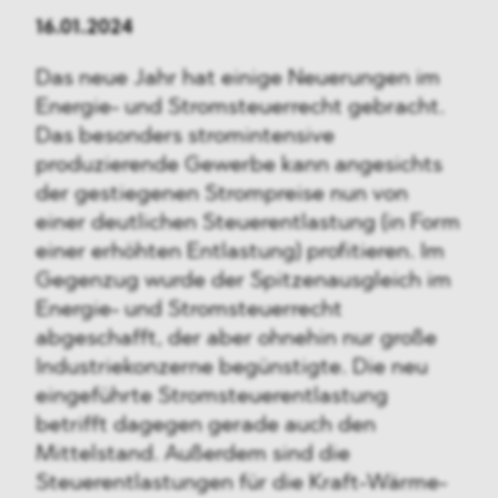
16.01.2024
Das neue Jahr hat einige Neuerungen im
Energie- und Stromsteuerrecht gebracht.
Das besonders stromintensive
produzierende Gewerbe kann angesichts
der gestiegenen Strompreise nun von
einer deutlichen Steuerentlastung (in Form
einer erhöhten Entlastung) profitieren. Im
Gegenzug wurde der Spitzenausgleich im
Energie- und Stromsteuerrecht
abgeschafft, der aber ohnehin nur große
Industriekonzerne begünstigte. Die neu
eingeführte Stromsteuerentlastung
betrifft dagegen gerade auch den
Mittelstand. Außerdem sind die
Steuerentlastungen für die Kraft-Wärme-