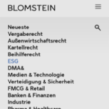
Neueste
Vergaberecht
Außenwirtschaftsrecht
Kartellrecht
Beihilferecht
ESG
DMA&
Medien & Technologie
Verteidigung & Sicherheit
FMCG & Retail
Banken & Finanzen
Industrie