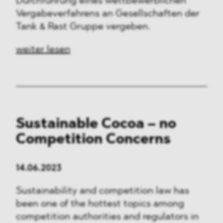
Durchführung eines wettbewerblichen
Vergabeverfahrens an Gesellschaften der
Tank & Rast Gruppe vergeben.
weiter lesen
Sustainable Cocoa – no
Competition Concerns
14.06.2023
Sustainability and competition law has
been one of the hottest topics among
competition authorities and regulators in