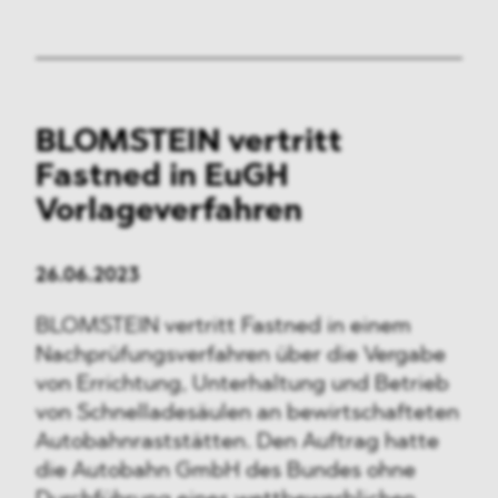
BLOMSTEIN vertritt
Fastned in EuGH
Vorlageverfahren
26.06.2023
BLOMSTEIN vertritt Fastned in einem
Nachprüfungsverfahren über die Vergabe
von Errichtung, Unterhaltung und Betrieb
von Schnelladesäulen an bewirtschafteten
Autobahnraststätten. Den Auftrag hatte
die Autobahn GmbH des Bundes ohne