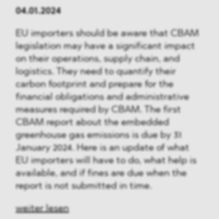
04.01.2024
EU importers should be aware that CBAM
legislation may have a significant impact
on their operations, supply chain, and
logistics. They need to quantify their
carbon footprint and prepare for the
financial obligations and administrative
measures required by CBAM. The first
CBAM report about the embedded
greenhouse gas emissions is due by 31
January 2024. Here is an update of what
EU importers will have to do, what help is
available, and if fines are due when the
report is not submitted in time.
weiter lesen