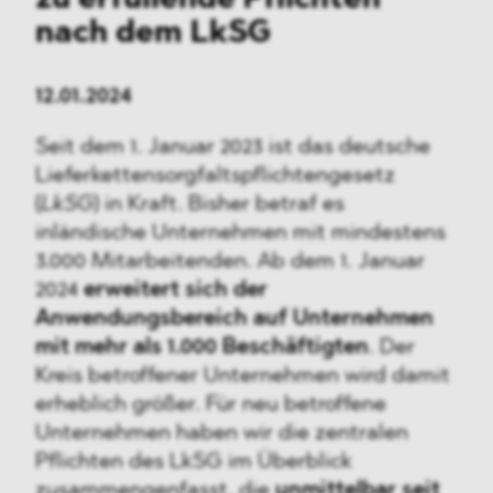
zu erfüllende Pflichten
nach dem LkSG
12.01.2024
Seit dem 1. Januar 2023 ist das deutsche
Lieferkettensorgfaltspflichtengesetz
(
LkSG
) in Kraft. Bisher betraf es
inländische Unternehmen mit mindestens
3.000 Mitarbeitenden. Ab dem 1. Januar
2024
erweitert sich der
Anwendungsbereich auf Unternehmen
mit mehr als 1.000 Beschäftigten
. Der
Kreis betroffener Unternehmen wird damit
erheblich größer. Für neu betroffene
Unternehmen haben wir die zentralen
Pflichten des LkSG im Überblick
zusammengenfasst, die
unmittelbar seit