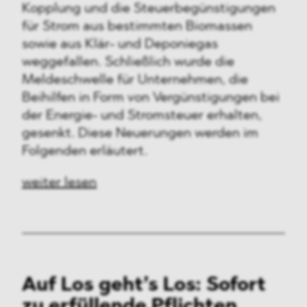
Kopplung und die Steuerbegünstigungen
für Strom aus bestimmten Biomassen
sowie aus Klär- und Deponiegas
weggefallen. Schließlich wurde die
Meldeschwelle für Unternehmen, die
Beihilfen in Form von Vergünstigungen bei
der Energie- und Stromsteuer erhalten,
gesenkt. Diese Neuerungen werden im
Folgenden erläutert.
weiter lesen
Auf Los geht’s Los: Sofort