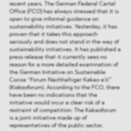
recent years. The German Federal Cartel
Office (
FCO
) has always stressed that it is
open to give informal guidance on
sustainability initiatives. Yesterday, it has
proven that it takes this approach
seriously and does not stand in the way of
sustainability initiatives. It has published a
press release that it currently sees no
reason for a more detailed examination of
the German Initiative on Sustainable
Cocoa “Forum Nachhaltiger Kakao e.V.”
(
Kakaoforum
). According to the FCO, there
have been no indications that the
initiative would incur a clear risk of a
restraint of competition. The Kakaoforum
is a joint initiative made up of
representatives of the public sector,