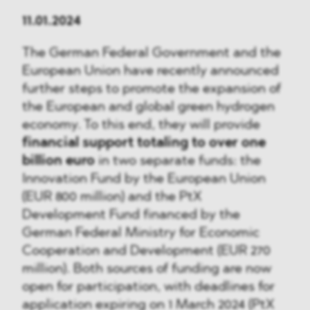
11.01.2024
The German Federal Government and the
European Union have recently announced
further steps to promote the expansion of
the European and global green hydrogen
economy. To this end, they will provide
financial support totaling to over one
billion euro
in two separate funds: the
Innovation Fund by the European Union
(EUR 800 million) and the PtX
Development Fund financed by the
German Federal Ministry for Economic
Cooperation and Development (EUR 270
million). Both sources of funding are now
open for participation, with deadlines for
application expiring on 1 March 2024 (PtX