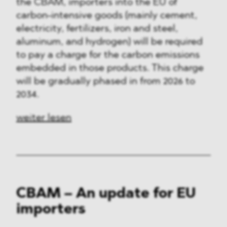
the CBAM, importers into the EU of
carbon-intensive goods (mainly cement,
electricity, fertilizers, iron and steel,
aluminum, and hydrogen) will be required
to pay a charge for the carbon emissions
embedded in those products. This charge
will be gradually phased in from 2026 to
2034.
weiter lesen
CBAM – An update for EU
importers