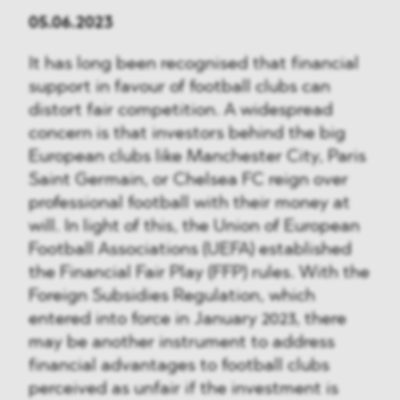
05.06.2023
It has long been recognised that financial
support in favour of football clubs can
distort fair competition. A widespread
concern is that investors behind the big
European clubs like Manchester City, Paris
Saint Germain, or Chelsea FC reign over
professional football with their money at
will. In light of this, the Union of European
Football Associations (UEFA) established
the Financial Fair Play (FFP) rules. With the
Foreign Subsidies Regulation, which
entered into force in January 2023, there
may be another instrument to address
financial advantages to football clubs
perceived as unfair if the investment is