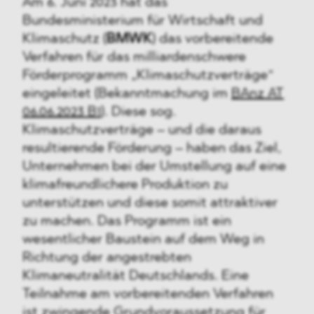
Am 6. Juni 2023 hat das
Bundesministerium für Wirtschaft und
Klimaschutz (
BMWK
) das vorbereitende
Verfahren für das milliardenschwere
Förderprogramm „Klimaschutzverträge“
eingeleitet (Bekanntmachung im
BAnz AT
06.06.2023 B1
). Diese sog.
Klimaschutzverträge – und die daraus
resultierende Förderung – haben das Ziel,
Unternehmen bei der Umstellung auf eine
klimafreundlichere Produktion zu
unterstützen und diese somit attraktiver
zu machen. Das Programm ist ein
wesentlicher Baustein auf dem Weg in
Richtung der angestrebten
Klimaneutralität Deutschlands. Eine
Teilnahme am vorbereitenden Verfahren
ist zwingende Grundvoraussetzung für