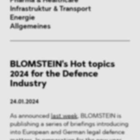
Pharma & Healthcare
Infrastruktur & Transport
Energie
Allgemeines
Vergaberecht
BLOMSTEIN's Hot topics
Außenwirtschaftsrecht
2024 for the Defence
Kartellrecht
Industry
Beihilferecht
24.01.2024
ESG
As announced
last week
, BLOMSTEIN is
publishing a series of briefings introducing
DMA&
into European and German legal defence