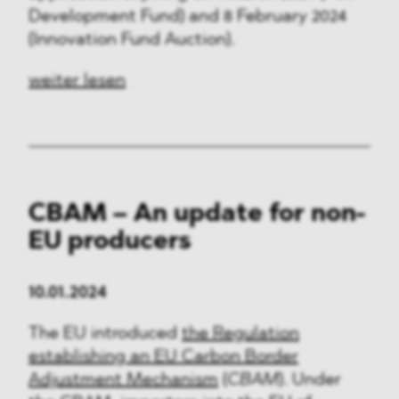
Development Fund) and 8 February 2024
(Innovation Fund Auction).
weiter lesen
CBAM – An update for non-
EU producers
10.01.2024
The EU introduced
the Regulation
establishing an EU Carbon Border
Adjustment Mechanism
(
CBAM
). Under