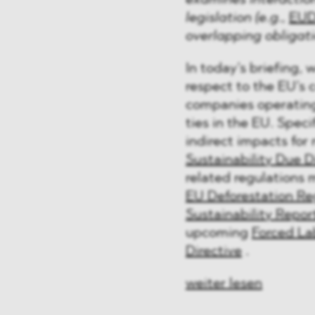
examines interactio
 & Finanzen
legislation (e.g.,
EU
overlapping obligati
 & Healthcare
In today’s briefing,
e
respect to the EU’s 
companies operating
ties in the EU. Speci
indirect impacts fo
Sustainability Due D
related regulations 
EU Deforestation Re
Sustainability Repor
upcoming
Forced La
Directive
.
weiter lesen