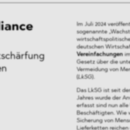
liance
Im Juli 2024 veröffe
sogenannte „Wachstu
wirtschaftspolitisc
deutschen Wirtschaf
Vereinfachungen
i
tschärfung
Gesetz über die unt
en
Vermeidung von Mens
(
LkSG
).
Das LkSG ist seit de
Jahres wurde der A
erfasst sind nun all
Beschäftigten. Wie 
Sicherung von Mens
Lieferketten reichen