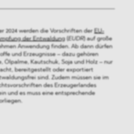
 2024 werden die Vorschriften der
EU-
ämpfung der Entwaldung
(
EUDR
) auf große
nehmen Anwendung finden. Ab dann dürfen
toffe und Erzeugnisse – dazu gehören
e, Ölpalme, Kautschuk, Soja und Holz – nur
acht, bereitgestellt oder exportiert
twaldungsfrei sind. Zudem müssen sie im
chtsvorschriften des Erzeugerlandes
ein und es muss eine entsprechende
orliegen.