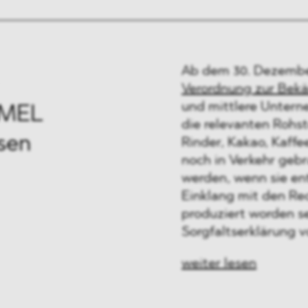
Ab dem 30. Dezember
Verordnung zur Bek
und mittlere Unter
BMEL
die relevanten Rohs
sen
Rinder, Kakao, Kaffe
noch in Verkehr gebr
werden, wenn sie en
Einklang mit den Re
produziert worden s
Sorgfaltserklärung v
weiter lesen