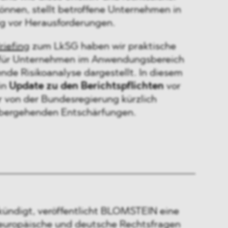
nnen, stellt betroffene Unternehmen in
ig vor Herausforderungen.
riefing
zum LkSG haben wir praktische
 für Unternehmen im Anwendungsbereich
nde Risikoanalyse dargestellt. In diesem
in
Update zu den Berichtspflichten
vor
 von der Bundesregierung kürzlich
übergehenden Entschärfungen.
ündigt, veröffentlicht BLOMSTEIN eine
n europäische und deutsche Rechtsfragen