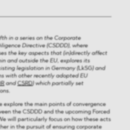
fifth in a series on the Corporate
iligence Directive (CSDDD), where
 the key aspects that (in)directly affect
in and outside the EU, explores its
isting legislation in Germany (
LkSG
) and
ns with other recently adopted EU
DR
and
CSRD
) which partially set
ons.
we explore the main points of convergence
tween the CSDDD and the upcoming Forced
e will particularly focus on how these acts
er in the pursuit of ensuring corporate