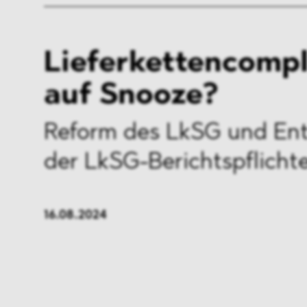
Lieferkettencomp
auf Snooze?
Reform des LkSG und En
der
LkSG-Berichtspflicht
16.08.2024