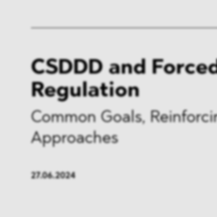
CSDDD and Forced
Regulation
Common Goals, Reinforci
Approaches
27.06.2024