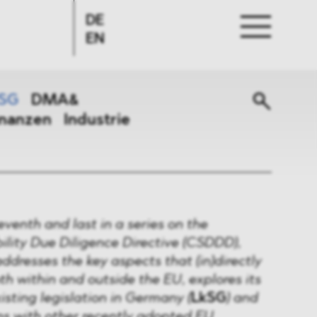
DE
EN
SG
DMA&
inanzen
Industrie
seventh and last in a series on the
ility Due Diligence Directive (CSDDD),
resses the key aspects that (in)directly
th within and outside the EU, explores its
isting legislation in Germany (
LkSG
) and