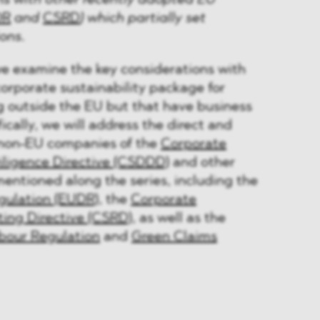
ns with other recently adopted EU
DR
and
CSRD
) which partially set
ons.
 we examine the key considerations with
corporate sustainability package for
 outside the EU but that have business
fically, we will address the direct and
r non-EU companies of the
Corporate
iligence Directive (CSDDD)
and other
mentioned along the series, including the
gulation (EUDR)
, the
Corporate
ting Directive (CSRD)
, as well as the
bour Regulation
and
Green Claims