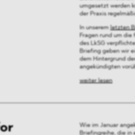
umgesetzt werden kö
der Praxis regelmäß
In unserem
letzten B
Fragen rund um die
des LkSG verpflichte
Briefing geben wir e
dem Hintergrund der
angekündigten vor
weiter lesen
or
Wie im Januar angek
Briefingreihe, die i