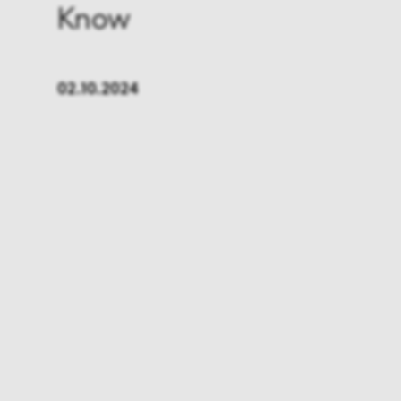
Know
FMCG & Retail
Banken
Industrie
Pharma
02.10.2024
Infrastruktur & Transport
Energi
Allgemeines