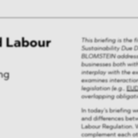
 Labour
This briefing is the 
Sustainability Due D
BLOMSTEIN addresses
businesses both with
interplay with the ex
ng
examines interactio
legislation (e.g.,
EU
overlapping obligati
In today’s briefing 
and differences be
Labour Regulation. W
complement each oth