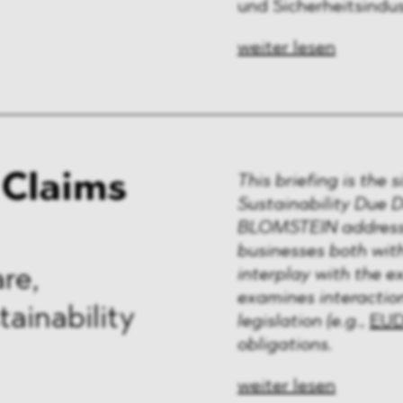
und Sicherheitsindus
weiter lesen
Claims
This briefing is the 
Sustainability Due D
BLOMSTEIN addresses
businesses both with
interplay with the ex
re,
examines interactio
ainability
legislation (e.g.,
EU
obligations.
weiter lesen