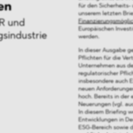
en
für den Sicherheits-
unserem letzten Bri
Finanzierungsmöglic
R und
Europäischen Investi
gsindustrie
werden.
In dieser Ausgabe g
Pflichten für die Ver
Unternehmen aus der
regulatorischer Pfli
insbesondere auch E
neuen Anforderungen
hoch. Bereits in der
Neuerungen (vgl. a
In diesem Briefing 
Entwicklungen in De
ESG-Bereich sowie d