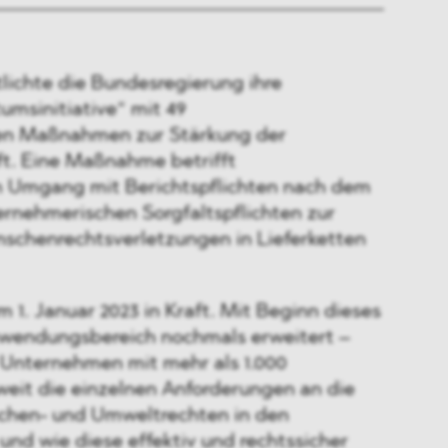
ntlichte die Bundesregierung ihre
msinitiative“ mit 49
hen Maßnahmen zur Stärkung der
t. Eine Maßnahme betrifft
m Umgang mit Berichtspflichten nach dem
ernehmerischen Sorgfaltspflichten zur
chenrechtsverletzungen in Lieferketten
m 1. Januar 2023 in Kraft. Mit Beginn dieses
nwendungsbereich nochmals erweitert –
e Unternehmen mit mehr als 1.000
weit die einzelnen Anforderungen an die
chen- und Umweltrechten in den
 und wie diese effektiv und rechtssicher