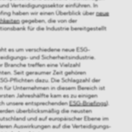
 und Verteidigungssektor einführen. In
efing haben wir einen Überblick über
neue
hkeiten
gegeben, die von der
tionsbank für die Industrie bereitgestellt
eht es um verschiedene neue ESG-
teidigungs- und Sicherheitsindustrie.
 Branche treffen eine Vielzahl
chten. Seit geraumer Zeit gehören
SG-Pflichten dazu. Die Schlagzahl der
 für Unternehmen in diesem Bereich ist
 ersten Jahreshälfte kam es zu einigen
uch unsere entsprechenden
ESG-Briefings
).
werden überblicksmäßig die neusten
utschland und auf europäischer Ebene im
eren Auswirkungen auf die Verteidigungs-