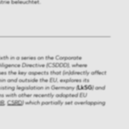
trie beleuchtet.
sixth in a series on the Corporate
iligence Directive (CSDDD), where
 the key aspects that (in)directly affect
in and outside the EU, explores its
isting legislation in Germany (
LkSG
) and
ns with other recently adopted EU
DR
,
CSRD
) which partially set overlapping