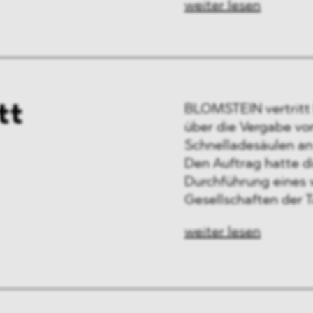
weiter lesen
tt
BLOMSTEIN vertritt
über die Vergabe vo
Schnelladesäulen an
Den Auftrag hatte 
Durchführung eines 
Gesellschaften der 
weiter lesen