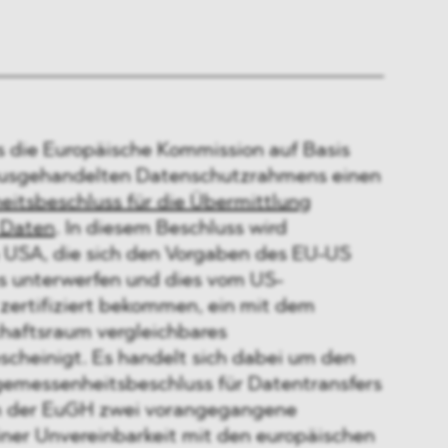
ies die Europäische Kommission auf Basis
ausgehandelten Datenschutzrahmens einen
itsbeschluss für die Übermittlung
 Daten
. In diesem Beschluss wird
 USA, die sich den Vorgaben des EU-US
 unterwerfen und dies vom US-
zertifiziert bekommen, ein mit dem
haftsraum vergleichbares
scheinigt. Es handelt sich dabei um den
emessenheitsbeschluss für Datentransfers
m der EuGH zwei vorangegangene
ner Unvereinbarkeit mit den europäischen