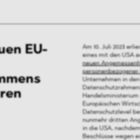
uen EU-
Am 10. Juli 2023 erl
eines mit den USA 
neuen Angemessenhe
personenbezogener
ommens
Unternehmen in den
Datenschutzrahmens
hren
Handelsministerium 
Europäischen Wirtsc
Datenschutzlevel be
nunmehr dritten Ang
in die USA, nachde
Beschlüsse wegen ei