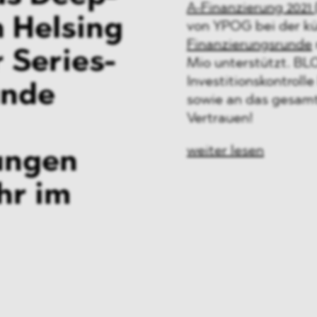
A-Finanzierung 2021 
 Helsing
von YPOG bei der kü
Finanzierungsrunde
r
Series-
Mio unterstützt. BL
Investitionskontroll
unde
sowie an das gesam
Vertrauen!
weiter lesen
ungen
hr im