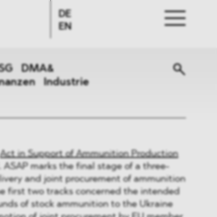
DE
EN
SG
DMA&
inanzen
Industrie
Act in Support of Ammunition Production
ASAP marks the final stage of a three-
elivery and joint procurement of ammunition
he first two tracks concerned the intended
rounds of stock ammunition to the Ukraine