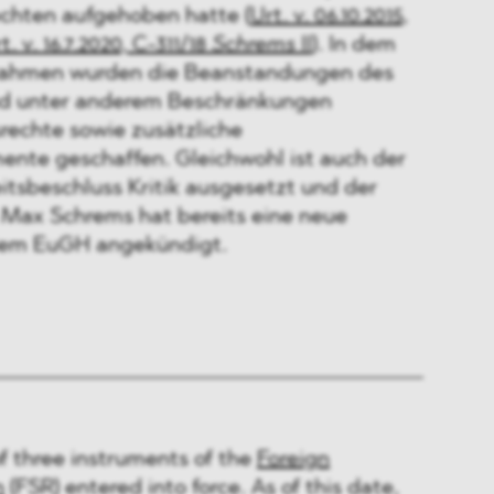
chten aufgehoben hatte (
Urt. v. 06.10.2015,
t. v. 16.7.2020, C-311/18
Schrems
II
). In dem
ahmen wurden die Beanstandungen des
nd unter anderem Beschränkungen
srechte sowie zusätzliche
ente geschaffen. Gleichwohl ist auch der
sbeschluss Kritik ausgesetzt und der
 Max Schrems hat bereits eine neue
dem EuGH angekündigt.
 of three instruments of the
Foreign
n
(FSR) entered into force. As of this date,