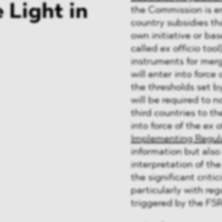
e Light in
the Commission is ent
country subsidies tha
own initiative or bas
called
ex officio
tool)
instruments for mer
will enter into forc
the thresholds set b
will be required to n
third countries to th
into force of the
ex o
Implementing Regul
information but also
interpretation of t
the significant crit
particularly with re
triggered by the FSR