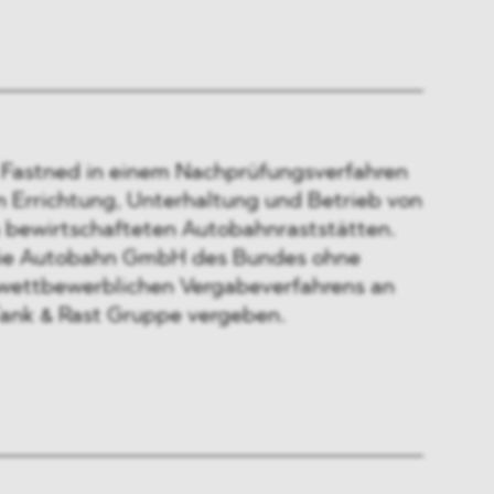
 Fastned in einem Nachprüfungsverfahren
n Errichtung, Unterhaltung und Betrieb von
 bewirtschafteten Autobahnraststätten.
die Autobahn GmbH des Bundes ohne
wettbewerblichen Vergabeverfahrens an
Tank & Rast Gruppe vergeben.