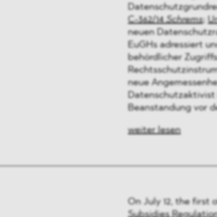
Datenschutzgrundre
C-362/14
Schrems
;
Ur
neuen Datenschutzr
EuGHs adressiert u
behördlicher Zugriff
Rechtsschutzinstrum
neue Angemessenheit
Datenschutzaktivist
Beanstandung vor 
weiter lesen
On July 12, the first
Subsidies Regulatio