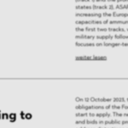
(track 1) and the p
 & Finanzen
states (track 2), AS
increasing the Europ
 & Healthcare
capacities of ammunit
the first two tracks
e
military supply foll
focuses on longer-te
weiter lesen
On 12 October 2023, 
obligations of the F
ing to
start to apply. The 
and bids in public 