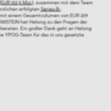
(EUR 102,5 Mio.)
, zusammen mit dem Team
rzlichen erfolgten
Series-B-
mit einem Gesamtvolumen von EUR 209
OMSTEIN hat Helsing zu den Fragen der
e beraten. Ein großer Dank geht an Helsing
te YPOG-Team für das in uns gesetzte