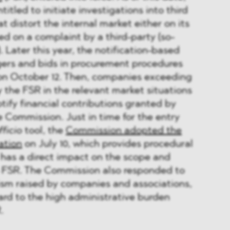
itled to initiate investigations into third
t distort the internal market either on its
ed on a complaint by a third-party (so-
. Later this year, the notification-based
gers and bids in procurement procedures
e on October 12. Then, companies exceeding
y the FSR in the relevant market situations
otify financial contributions granted by
e Commission. Just in time for the entry
fficio
tool, the
Commission adopted the
ation
on July 10, which provides procedural
 has a direct impact on the scope and
he FSR. The Commission also responded to
icism raised by companies and associations,
gard to the high administrative burden
.