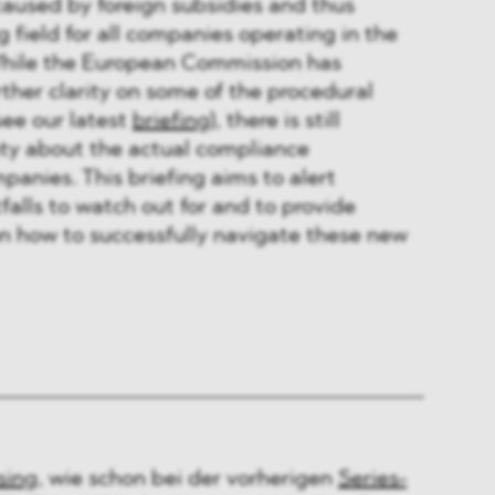
caused by foreign subsidies and thus
g field for all companies operating in the
hile the European Commission has
rther clarity on some of the procedural
see our latest
briefing
), there is still
nty about the actual compliance
panies. This briefing aims to alert
falls to watch out for and to provide
on how to successfully navigate these new
sing
, wie schon bei der vorherigen
Series-