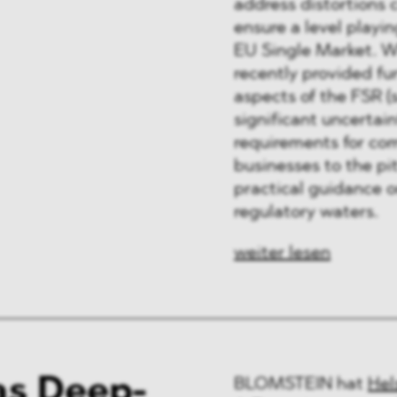
address distortions 
ensure a level playin
EU Single Market. W
recently provided fu
aspects of the FSR (
significant uncertai
requirements for com
businesses to the pit
practical guidance 
regulatory waters.
weiter lesen
s Deep-
BLOMSTEIN hat
Hel