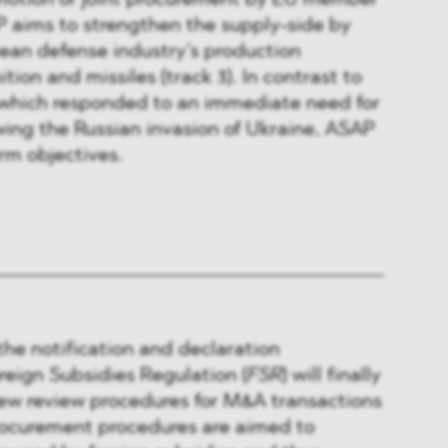
romotion of joint procurement by EU member
AP aims to strengthen the supply-side by
ean defense industry’s production
ion and missiles (track 3). In contrast to
, which responded to an immediate need for
owing the Russian invasion of Ukraine, ASAP
rm objectives.
the notification and declaration
oreign Subsidies Regulation (
FSR
) will finally
new review procedures for M&A transactions
procurement procedures are aimed to