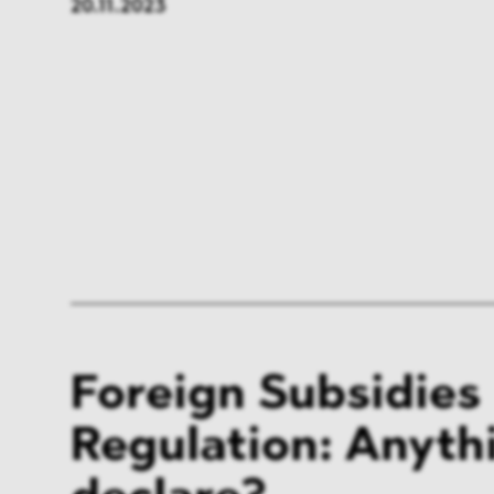
20.11.2023
FMCG & Retail
Banken
Industrie
Pharma
Infrastruktur & Transport
Energi
Allgemeines
Foreign Subsidies
Regulation: Anyth