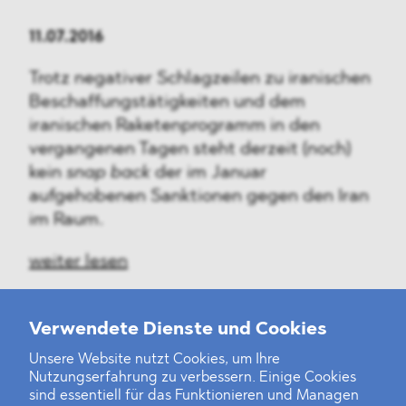
11.07.2016
Trotz negativer Schlagzeilen zu iranischen
Beschaffungstätigkeiten und dem
iranischen Raketenprogramm in den
vergangenen Tagen steht derzeit (noch)
kein
snap back
der im Januar
aufgehobenen Sanktionen gegen den Iran
im Raum.
weiter lesen
Verwendete Dienste und Cookies
Unsere Website nutzt Cookies, um Ihre
‹
1
2
3
4
5
6
7
8
9
10
›
Nutzungserfahrung zu verbessern. Einige Cookies
sind essentiell für das Funktionieren und Managen