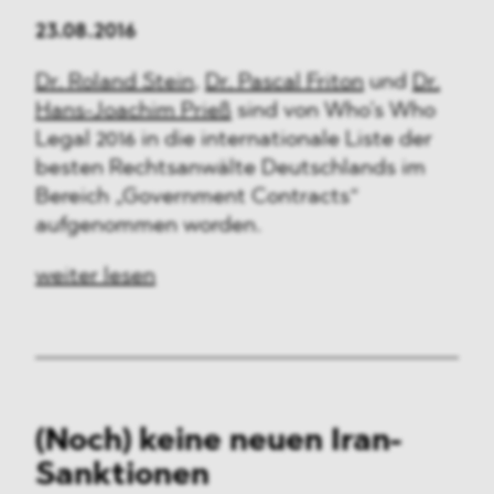
23.08.2016
Dr. Roland Stein
,
Dr. Pascal Friton
und
Dr.
Hans-Joachim Prieß
sind von Who’s Who
Legal 2016 in die internationale Liste der
besten Rechtsanwälte Deutschlands im
Bereich „Government Contracts“
aufgenommen worden.
weiter lesen
(Noch) keine neuen Iran-
Sanktionen