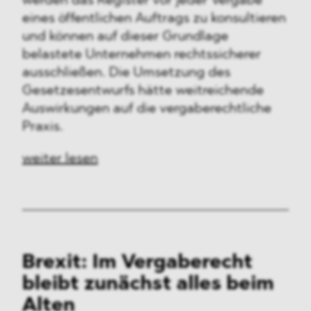
werden das Register vor jeder Vergabe
eines öffentlichen Auftrags zu konsultieren
und können auf dieser Grundlage
belastete Unternehmen rechtssicherer
ausschließen. Die Umsetzung des
Gesetzesentwurfs hätte weitreichende
Auswirkungen auf die vergaberechtliche
Praxis.
weiter lesen
Brexit: Im Vergaberecht
bleibt zunächst alles beim
Alten