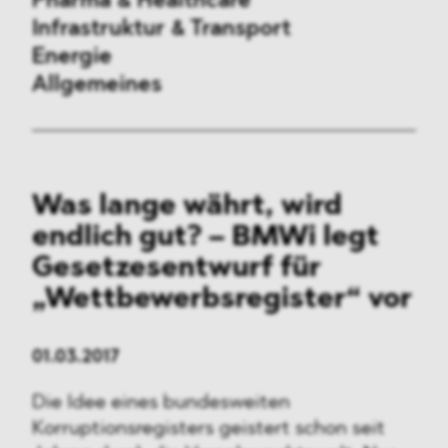
Pharma & Healthcare
Infrastruktur & Transport
Energie
Allgemeines
Vergaberecht
Was lange währt, wird
Außenwirtschaftsrecht
endlich gut? – BMWi legt
Kartellrecht
Gesetzesentwurf für
„Wettbewerbsregister“
vor
Beihilferecht
ESG
01.03.2017
Die Idee eines bundesweiten
DMA&
Korruptionsregisters geistert schon seit