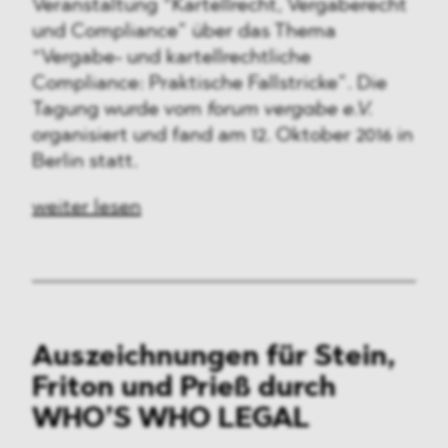
Veranstaltung “Kartellrecht, Vergaberecht
und Compliance” über das Thema
“Vergabe- und kartellrechtliche
Compliance: Praktische Fallstricke”. Die
Tagung wurde vom
forum vergabe e.V.
organisiert und fand am 12. Oktober 2016 in
Berlin statt.
weiter lesen
Auszeichnungen für Stein,
Friton und Prieß durch
WHO’S WHO LEGAL