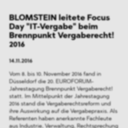
BLOMSTEIN leitete Focus
Day "IT-Vergabe" beim
Brennpunkt Vergaberecht!
2016
14.11.2016
Vom 8. bis 10. November 2016 fand in
Düsseldorf die 20. EUROFORUM-
Jahrestagung Brennpunkt Vergaberecht!
statt. Im Mittelpunkt der Jahrestagung
2016 stand die Vergaberechtsreform und
ihre Auswirkung auf die Vergabepraxis. Als
Referenten haben anerkannte Fachleute
aus Industrie, Verwaltung, Rechtsprechung