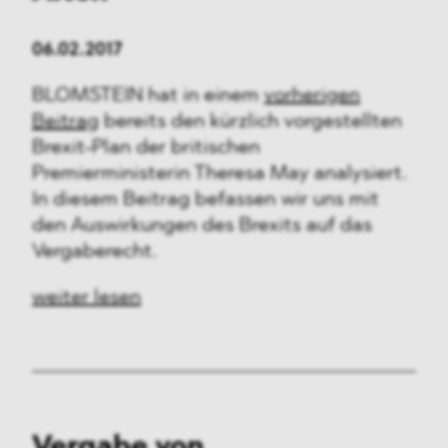
06.02.2017
BLOMSTEIN hat in einem
vorherigen
Beitrag
bereits den kürzlich vorgestellten
Brexit-Plan der britischen
Premierministerin Theresa May analysiert.
In diesem Beitrag befassen wir uns mit
den Auswirkungen des Brexits auf das
Vergaberecht.
weiter lesen