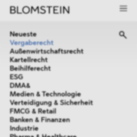
Neueste
Vergaberecht
Außenwirtschaftsrecht
Kartellrecht
Beihilferecht
ESG
DMA&
Medien & Technologie
Verteidigung & Sicherheit
FMCG & Retail
Banken & Finanzen
Industrie