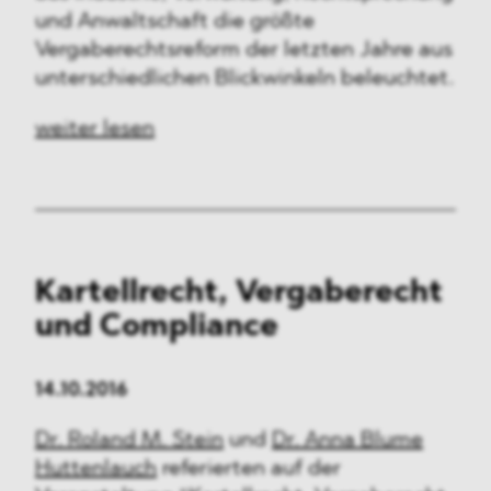
und Anwaltschaft die größte
Vergaberechtsreform der letzten Jahre aus
unterschiedlichen Blickwinkeln beleuchtet.
weiter lesen
Kartellrecht, Vergaberecht
und Compliance
14.10.2016
Dr. Roland M. Stein
und
Dr. Anna Blume
Huttenlauch
referierten auf der