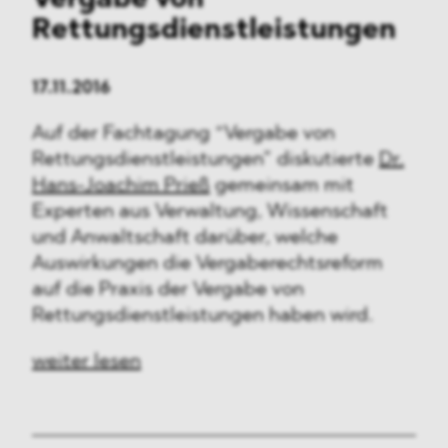
Vergabe von
Rettungsdienstleistungen
17.11.2016
Auf der Fachtagung “Vergabe von
Rettungsdienstleistungen” diskutierte
Dr.
Hans-Joachim Prieß
gemeinsam mit
Experten aus Verwaltung, Wissenschaft
und Anwaltschaft darüber, welche
Auswirkungen die Vergaberechtsreform
auf die Praxis der Vergabe von
Rettungsdienstleistungen haben wird.
weiter lesen